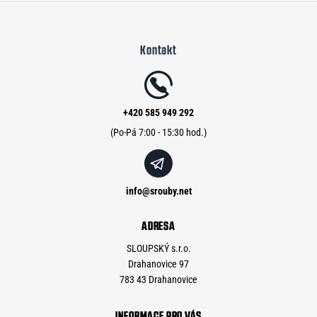
Z
á
Kontakt
p
a
t
í
+420 585 949 292
info
@
srouby.net
ADRESA
SLOUPSKÝ s.r.o.
Drahanovice 97
783 43 Drahanovice
INFORMACE PRO VÁS