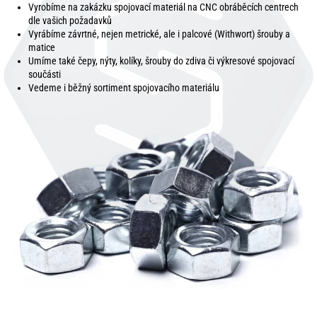
Vyrobíme na zakázku spojovací materiál na CNC obráběcích centrech
dle vašich požadavků
Vyrábíme závrtné, nejen metrické, ale i palcové (Withwort) šrouby a
matice
Umíme také čepy, nýty, kolíky, šrouby do zdiva či výkresové spojovací
součásti
Vedeme i běžný sortiment spojovacího materiálu