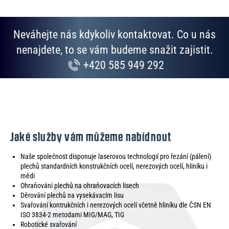
u
Neváhejte nás kdykoliv kontaktovat. Co u nás
nenajdete, to se vám budeme snažit zajistit.
+420 585 949 292
Jaké služby vám můžeme nabídnout
Naše společnost disponuje laserovou technologií pro řezání (pálení)
plechů standardních konstrukčních ocelí, nerezových ocelí, hliníku i
mědi
Ohraňování plechů na ohraňovacích lisech
Děrování plechů na vysekávacím lisu
Svařování kontrukčních i nerezových ocelí včetně hliníku dle ČSN EN
ISO 3834-2 metodami MIG/MAG, TIG
Robotické svařování