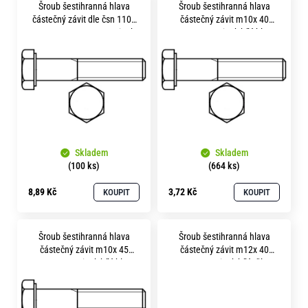
o
Šroub šestihranná hlava
Šroub šestihranná hlava
ý
částečný závit dle čsn 1101
částečný závit m10x 40
r
p
m14x 60 pevnost 8.8 zinek
pevnost 8.8 zinek bílý hlava
u
bílý
16 mm
č
i
u
s
j
p
e
m
r
e
o
Skladem
Skladem
d
(100 ks)
(664 ks)
u
8,89 Kč
3,72 Kč
KOUPIT
KOUPIT
k
t
Šroub šestihranná hlava
Šroub šestihranná hlava
ů
částečný závit m10x 45
částečný závit m12x 40
pevnost 8.8 zinek bílý hlava
pevnost 8.8 zinek bílý tělo 25
16 mm
mm