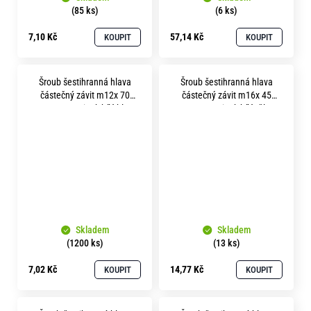
(85 ks)
(6 ks)
7,10 Kč
57,14 Kč
KOUPIT
KOUPIT
Šroub šestihranná hlava
Šroub šestihranná hlava
částečný závit m12x 70
částečný závit m16x 45
pevnost 8.8 zinek bílý hlava
pevnost 8.8 zinek bílý tělo 25
18 mm
mm
Skladem
Skladem
(1200 ks)
(13 ks)
7,02 Kč
14,77 Kč
KOUPIT
KOUPIT