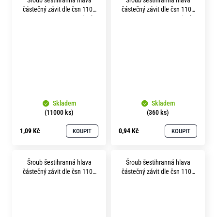
částečný závit dle čsn 1101
částečný závit dle čsn 1101
m 5x 45 pevnost 8.8 zinek
m 5x 50 pevnost 8.8 zinek
bílý
bílý
Skladem
Skladem
(11000 ks)
(360 ks)
1,09 Kč
0,94 Kč
KOUPIT
KOUPIT
Šroub šestihranná hlava
Šroub šestihranná hlava
částečný závit dle čsn 1101
částečný závit dle čsn 1101
m 5x 55 pevnost 8.8 zinek
m 5x 60 pevnost 8.8 zinek
bílý
bílý