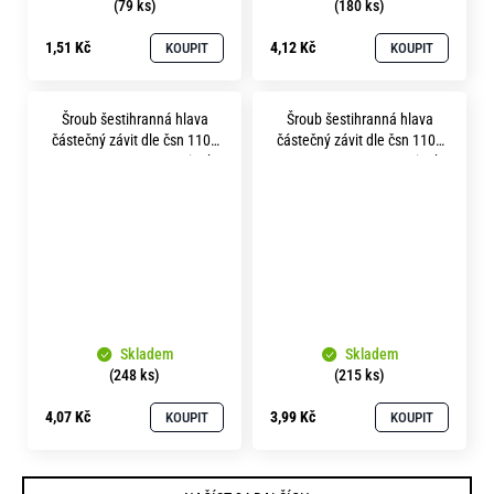
(79 ks)
(180 ks)
1,51 Kč
4,12 Kč
KOUPIT
KOUPIT
Šroub šestihranná hlava
Šroub šestihranná hlava
částečný závit dle čsn 1101
částečný závit dle čsn 1101
m 5x 90 pevnost 8.8 zinek
m 5x100 pevnost 8.8 zinek
bílý
bílý
Skladem
Skladem
(248 ks)
(215 ks)
4,07 Kč
3,99 Kč
KOUPIT
KOUPIT