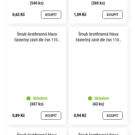
(540 ks)
(380 ks)
0,62 Kč
1,09 Kč
KOUPIT
KOUPIT
Šroub šestihranná hlava
Šroub šestihranná hlava
částečný závit dle čsn 1101
částečný závit dle čsn 1101
m 5x 35 pevnost 8.8 zinek
m 5x 40 pevnost 8.8 zinek
bílý
bílý
Skladem
Skladem
(307 ks)
(43 ks)
0,89 Kč
0,94 Kč
KOUPIT
KOUPIT
Šroub šestihranná hlava
Šroub šestihranná hlava