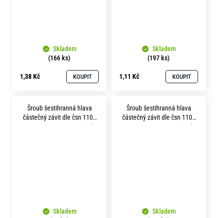
Skladem
Skladem
(166 ks)
(197 ks)
1,38 Kč
1,11 Kč
KOUPIT
KOUPIT
Šroub šestihranná hlava
Šroub šestihranná hlava
částečný závit dle čsn 1101
částečný závit dle čsn 1101
m 5x 70 pevnost 8.8 zinek
m 5x 85 pevnost 8.8 zinek
bílý
bílý
Skladem
Skladem