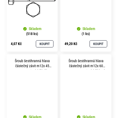
Skladem
Skladem
(518 ks)
(1 ks)
4,07 Kč
49,20 Kč
KOUPIT
KOUPIT
Šroub šestihranná hlava
Šroub šestihranná hlava
částečný závit m12x 45
částečný závit m12x 60
pevnost 8.8 zinek bílý tělo 25
pevnost 8.8 zinek bílý levý
mm
Skladem
Skladem