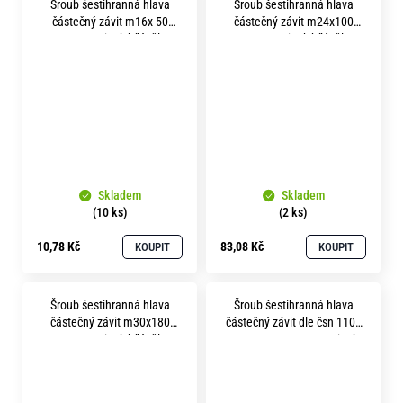
Šroub šestihranná hlava
Šroub šestihranná hlava
částečný závit m16x 50
částečný závit m24x100
pevnost 8.8 zinek bílý tělo 25
pevnost 8.8 zinek bílý tělo 70
mm
mm
Skladem
Skladem
(10 ks)
(2 ks)
10,78 Kč
83,08 Kč
KOUPIT
KOUPIT
Šroub šestihranná hlava
Šroub šestihranná hlava
částečný závit m30x180
částečný závit dle čsn 1101
pevnost 8.8 zinek bílý tělo 92
m 4x 60 pevnost 8.8 zinek
mm
bílý