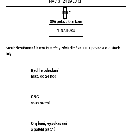
NAČÍST 24 DALŠÍCH
S
1
17
t
O
396
položek celkem
r
v
á
NAHORU
l
n
á
k
d
o
Šroub šestihranná hlava částečný závit dle čsn 1101 pevnost 8.8 zinek
a
v
bílý
c
á
í
n
p
Rychlé odeslání
í
max. do 24 hod
r
v
k
y
CNC
v
soustrožení
ý
p
i
Ohýbání, vysekávání
s
a pálení plechů