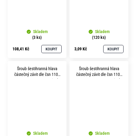
Skladem
Skladem
(3 ks)
(120 ks)
108,41 Kč
3,09 Kč
KOUPIT
KOUPIT
Šroub šestihranná hlava
Šroub šestihranná hlava
částečný závit dle čsn 1101
částečný závit dle čsn 1101
m 5x 25 pevnost 8.8 zinek
m 5x 30 pevnost 8.8 zinek
bílý
bílý
Skladem
Skladem