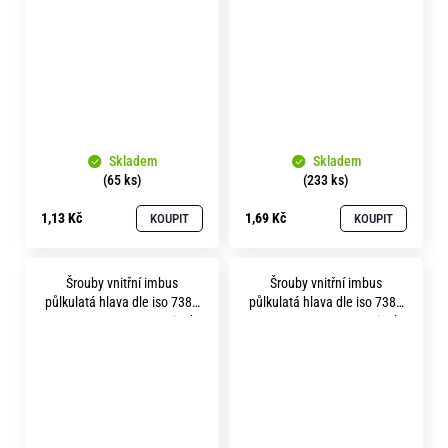
bílý
bílý
Skladem
Skladem
(65 ks)
(233 ks)
1,13 Kč
1,69 Kč
KOUPIT
KOUPIT
Šrouby vnitřní imbus
Šrouby vnitřní imbus
půlkulatá hlava dle iso 7380
půlkulatá hlava dle iso 7380
m10x 16 pevnost 8.8 zinek
m10x 20 pevnost 8.8 zinek
bílý
bílý