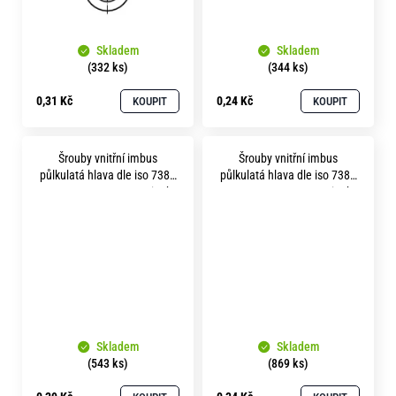
Skladem
Skladem
(332 ks)
(344 ks)
0,31 Kč
0,24 Kč
KOUPIT
KOUPIT
Šrouby vnitřní imbus
Šrouby vnitřní imbus
půlkulatá hlava dle iso 7380
půlkulatá hlava dle iso 7380
m 5x 10 pevnost 8.8 zinek
m 5x 12 pevnost 8.8 zinek
bílý
bílý
Skladem
Skladem
(543 ks)
(869 ks)