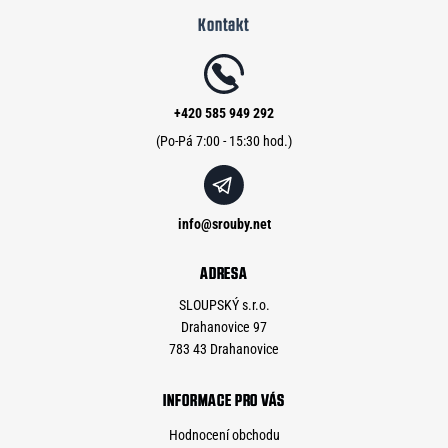
Kontakt
p
a
t
í
+420 585 949 292
info
@
srouby.net
ADRESA
SLOUPSKÝ s.r.o.
Drahanovice 97
783 43 Drahanovice
INFORMACE PRO VÁS
Hodnocení obchodu