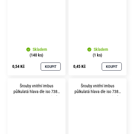
bílý
bílý
Skladem
Skladem
(140 ks)
(1 ks)
0,54 Kč
0,45 Kč
KOUPIT
KOUPIT
Šrouby vnitřní imbus
Šrouby vnitřní imbus
půlkulatá hlava dle iso 7380
půlkulatá hlava dle iso 7380
m 6x 20 pevnost 8.8 zinek
m 6x 25 pevnost 8.8 zinek
bílý
bílý