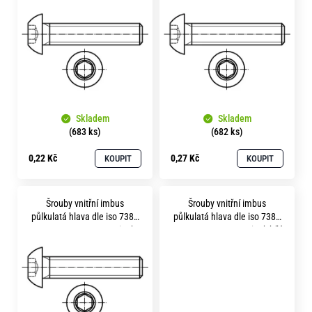
p
o
bílý
i
r
u
s
č
p
u
r
j
e
o
m
Skladem
Skladem
d
e
(683 ks)
(682 ks)
u
0,22 Kč
0,27 Kč
KOUPIT
KOUPIT
k
t
Šrouby vnitřní imbus
Šrouby vnitřní imbus
ů
půlkulatá hlava dle iso 7380
půlkulatá hlava dle iso 7380
m 4x 20 pevnost 8.8 zinek
m 5x 8 pevnost 8.8 zinek bílý
bílý