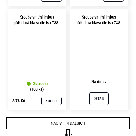
Šrouby vnitřní imbus
Šrouby vnitřní imbus
půlkulatá hlava dle iso 7380
půlkulatá hlava dle iso 7380
m12x 25 pevnost 8.8 zinek
m 5x 25 pevnost 8.8 zinek
bílý
bílý
Na dotaz
Skladem
(100 ks)
DETAIL
3,78 Kč
KOUPIT
NAČÍST 14 DALŠÍCH
S
1
2