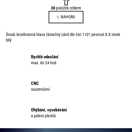
t
O
38
položek celkem
r
v
á
NAHORU
l
n
á
k
d
o
Šroub šestihranná hlava částečný závit dle čsn 1101 pevnost 8.8 zinek
a
v
bílý
c
á
í
n
p
Rychlé odeslání
í
max. do 24 hod
r
v
k
y
CNC
v
soustrožení
ý
p
i
Ohýbání, vysekávání
s
a pálení plechů
u