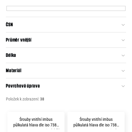
p
e
r
n
o
a
ČSN
d
j
u
Průměr vnější
í
k
t
t
Délka
?
ů
Materiál
Povrchová úprava
HLEDAT
Položek k zobrazení:
38
V
D
Šrouby vnitřní imbus
Šrouby vnitřní imbus
o
ý
půlkulatá hlava dle iso 7380
půlkulatá hlava dle iso 7380
p
m 4x 8 pevnost 8.8 zinek bílý
m 4x 16 pevnost 8.8 zinek