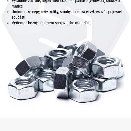
Vyrábíme závrtné, nejen metrické, ale i palcové (Withwort) šrouby a
matice
Umíme také čepy, nýty, kolíky, šrouby do zdiva či výkresové spojovací
součásti
Vedeme i běžný sortiment spojovacího materiálu
Z
á