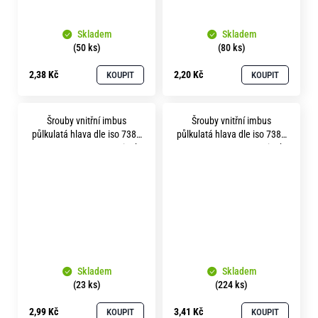
Skladem
Skladem
(50 ks)
(80 ks)
2,38 Kč
2,20 Kč
KOUPIT
KOUPIT
Šrouby vnitřní imbus
Šrouby vnitřní imbus
půlkulatá hlava dle iso 7380
půlkulatá hlava dle iso 7380
m10x 30 pevnost 8.8 zinek
m12x 20 pevnost 8.8 zinek
bílý
bílý
Skladem
Skladem
(23 ks)
(224 ks)
2,99 Kč
3,41 Kč
KOUPIT
KOUPIT