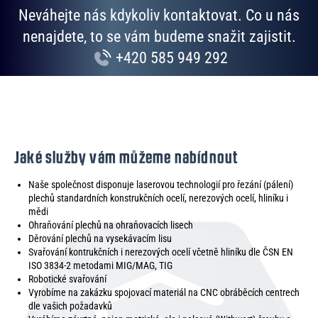
Neváhejte nás kdykoliv kontaktovat. Co u nás
nenajdete, to se vám budeme snažit zajistit.
+420 585 949 292
Jaké služby vám můžeme nabídnout
Naše společnost disponuje laserovou technologií pro řezání (pálení)
plechů standardních konstrukčních ocelí, nerezových ocelí, hliníku i
mědi
Ohraňování plechů na ohraňovacích lisech
Děrování plechů na vysekávacím lisu
Svařování kontrukčních i nerezových ocelí včetně hliníku dle ČSN EN
ISO 3834-2 metodami MIG/MAG, TIG
Robotické svařování
Vyrobíme na zakázku spojovací materiál na CNC obráběcích centrech
dle vašich požadavků