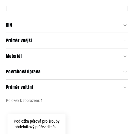
p
e
r
n
o
a
DIN
d
j
u
Průměr vnější
í
k
t
t
Materiál
?
ů
Povrchová úprava
Průměr vnitřní
HLEDAT
Položek k zobrazení:
1
V
D
Podložka pérová pro šrouby
o
ý
obdélníkový průřez dle čsn
p
1741 p33.5 zinek bílý