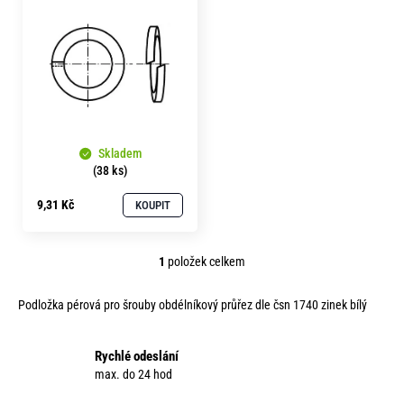
p
o
i
r
u
s
č
p
u
r
j
e
o
m
Skladem
d
e
(38 ks)
u
9,31 Kč
KOUPIT
k
t
1
položek celkem
ů
O
v
Podložka pérová pro šrouby obdélníkový průřez dle čsn 1740 zinek bílý
l
á
d
Rychlé odeslání
a
max. do 24 hod
c