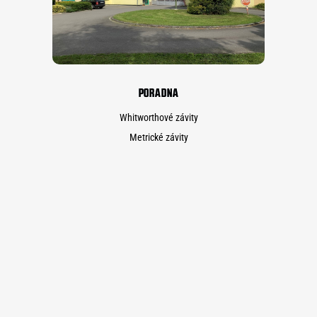
PORADNA
Whitworthové závity
Metrické závity