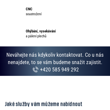
í
p
CNC
r
soustrožení
v
k
y
Ohýbání, vysekávání
v
a pálení plechů
ý
p
i
Neváhejte nás kdykoliv kontaktovat. Co u nás
s
u
nenajdete, to se vám budeme snažit zajistit.
+420 585 949 292
Jaké služby vám můžeme nabídnout