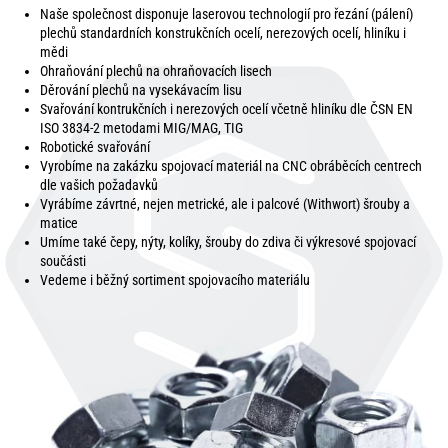
Naše společnost disponuje laserovou technologií pro řezání (pálení)
plechů standardních konstrukčních ocelí, nerezových ocelí, hliníku i
mědi
Ohraňování plechů na ohraňovacích lisech
Děrování plechů na vysekávacím lisu
Svařování kontrukčních i nerezových ocelí včetně hliníku dle ČSN EN
ISO 3834-2 metodami MIG/MAG, TIG
Robotické svařování
Vyrobíme na zakázku spojovací materiál na CNC obráběcích centrech
dle vašich požadavků
Vyrábíme závrtné, nejen metrické, ale i palcové (Withwort) šrouby a
matice
Umíme také čepy, nýty, kolíky, šrouby do zdiva či výkresové spojovací
součásti
Vedeme i běžný sortiment spojovacího materiálu