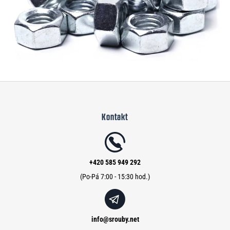
Z
á
Kontakt
p
a
t
í
+420 585 949 292
info
@
srouby.net