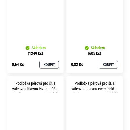
Skladem
Skladem
(1249 ks)
(605 ks)
0,64 Kč
0,82 Kč
KOUPIT
KOUPIT
Podložka pérová pro šr. s
Podložka pérová pro šr. s
válcovou hlavou čtver. průřez
válcovou hlavou čtver. průřez
dle čsn 1740 p20.5 zinek bílý
dle čsn 1740 p22.5 zinek bílý