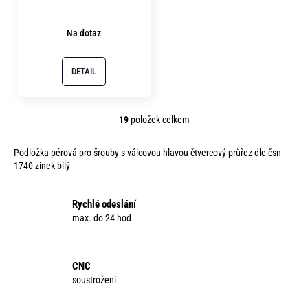
Na dotaz
DETAIL
19
položek celkem
O
v
Podložka pérová pro šrouby s válcovou hlavou čtvercový průřez dle čsn
l
1740 zinek bílý
á
d
a
Rychlé odeslání
c
max. do 24 hod
í
p
r
CNC
v
soustrožení
k
y