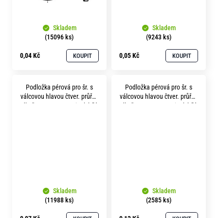
Skladem
Skladem
(15096 ks)
(9243 ks)
0,04 Kč
0,05 Kč
KOUPIT
KOUPIT
Podložka pérová pro šr. s
Podložka pérová pro šr. s
válcovou hlavou čtver. průřez
válcovou hlavou čtver. průřez
dle čsn 1740 p 6.1 zinek bílý
dle čsn 1740 p 8.2 zinek bílý
Skladem
Skladem
(11988 ks)
(2585 ks)