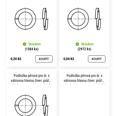
p
o
i
r
u
s
č
p
u
r
j
e
o
m
Skladem
Skladem
d
e
(1384 ks)
(2972 ks)
u
0,20 Kč
0,04 Kč
KOUPIT
KOUPIT
k
t
Podložka pérová pro šr. s
Podložka pérová pro šr. s
ů
válcovou hlavou čtver. průřez
válcovou hlavou čtver. průřez
dle čsn 1740 p 4.1 zinek bílý
dle čsn 1740 p 5.1 zinek bílý