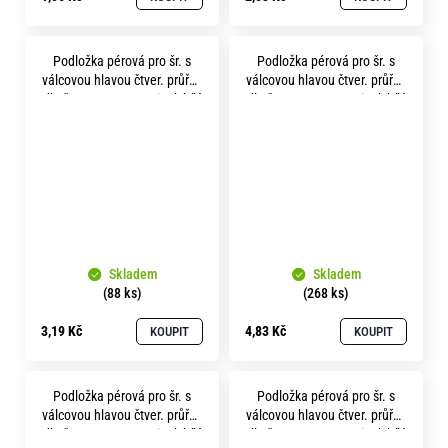
Podložka pérová pro šr. s
Podložka pérová pro šr. s
válcovou hlavou čtver. průřez
válcovou hlavou čtver. průřez
dle čsn 1740 p30.5 zinek bílý
dle čsn 1740 p33.5 zinek bílý
Skladem
Skladem
(88 ks)
(268 ks)
3,19 Kč
4,83 Kč
KOUPIT
KOUPIT
Podložka pérová pro šr. s
Podložka pérová pro šr. s
válcovou hlavou čtver. průřez
válcovou hlavou čtver. průřez
dle čsn 1740 p36.5 zinek bílý
dle čsn 1740 p42.5 zinek bílý