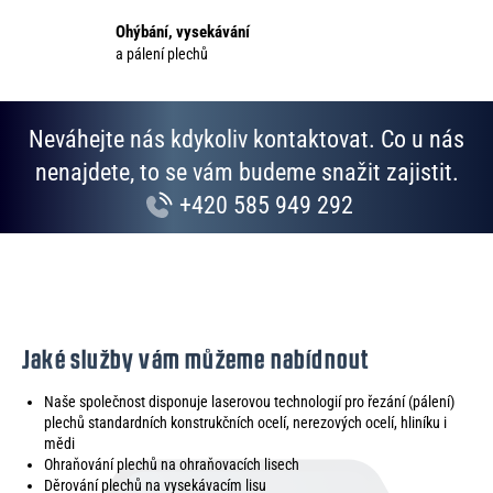
v
Ohýbání, vysekávání
ý
a pálení plechů
p
i
s
Neváhejte nás kdykoliv kontaktovat. Co u nás
u
nenajdete, to se vám budeme snažit zajistit.
+420 585 949 292
Jaké služby vám můžeme nabídnout
Naše společnost disponuje laserovou technologií pro řezání (pálení)
plechů standardních konstrukčních ocelí, nerezových ocelí, hliníku i
mědi
Ohraňování plechů na ohraňovacích lisech
Děrování plechů na vysekávacím lisu