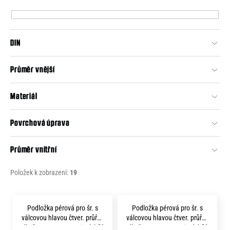
p
e
r
n
o
a
DIN
d
j
u
Průměr vnější
í
k
t
t
Materiál
?
ů
Povrchová úprava
Průměr vnitřní
HLEDAT
Položek k zobrazení:
19
V
D
Podložka pérová pro šr. s
Podložka pérová pro šr. s
o
ý
válcovou hlavou čtver. průřez
válcovou hlavou čtver. průřez
p
dle čsn 1740 p10.2 zinek bílý
dle čsn 1740 p 3.1 zinek bílý