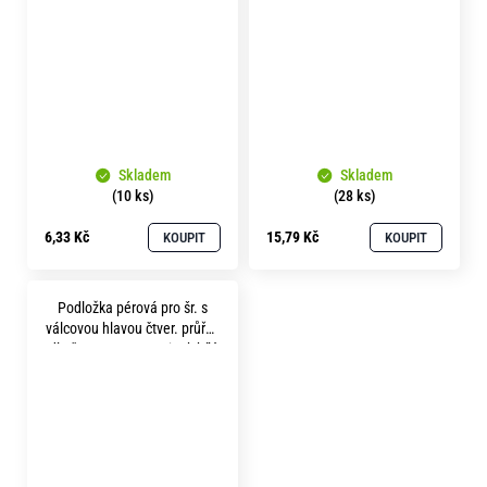
Skladem
Skladem
(10 ks)
(28 ks)
6,33 Kč
15,79 Kč
KOUPIT
KOUPIT
Podložka pérová pro šr. s
válcovou hlavou čtver. průřez
dle čsn 1740 p 3.6 zinek bílý