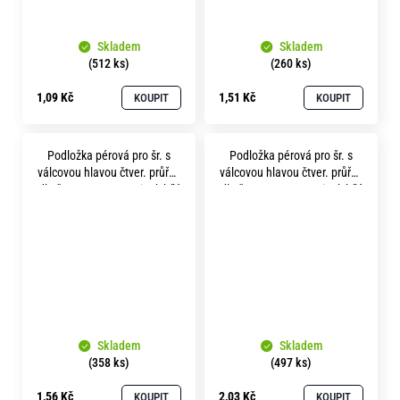
Skladem
Skladem
(512 ks)
(260 ks)
1,09 Kč
1,51 Kč
KOUPIT
KOUPIT
Podložka pérová pro šr. s
Podložka pérová pro šr. s
válcovou hlavou čtver. průřez
válcovou hlavou čtver. průřez
dle čsn 1740 p24.5 zinek bílý
dle čsn 1740 p27.5 zinek bílý
Skladem
Skladem
(358 ks)
(497 ks)
1,56 Kč
2,03 Kč
KOUPIT
KOUPIT