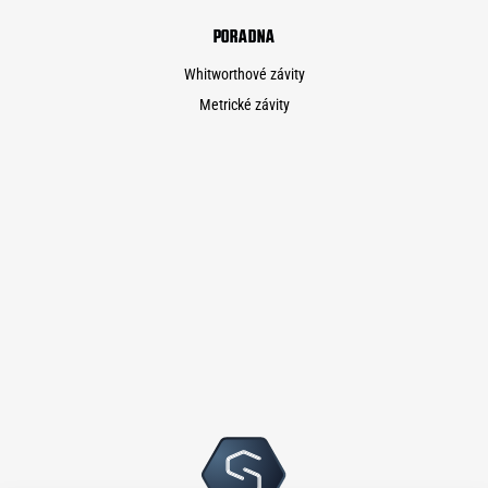
PORADNA
Whitworthové závity
Metrické závity