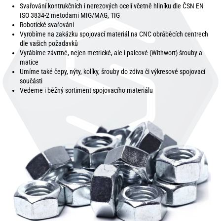
Svařování kontrukčních i nerezových ocelí včetně hliníku dle ČSN EN
ISO 3834-2 metodami MIG/MAG, TIG
Robotické svařování
Vyrobíme na zakázku spojovací materiál na CNC obráběcích centrech
dle vašich požadavků
Vyrábíme závrtné, nejen metrické, ale i palcové (Withwort) šrouby a
matice
Umíme také čepy, nýty, kolíky, šrouby do zdiva či výkresové spojovací
součásti
Vedeme i běžný sortiment spojovacího materiálu