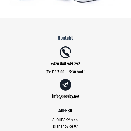
Z
á
Kontakt
p
a
t
í
+420 585 949 292
info
@
srouby.net
ADRESA
SLOUPSKÝ s.r.o.
Drahanovice 97