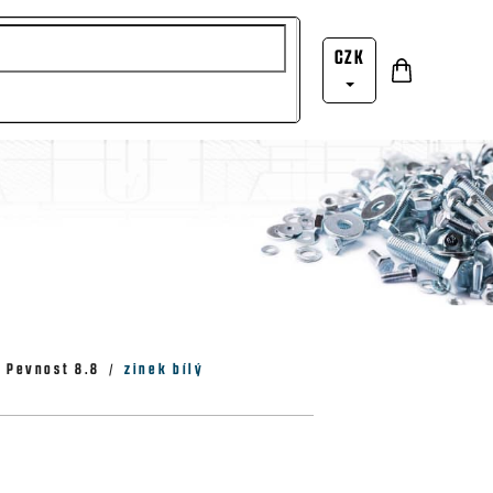
CZK
Nákupní
Přihlášení
košík
Pevnost 8.8
zinek bílý