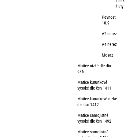
zinek
žlutý
Pevnost
10.9
A2 nerez
A4 nerez
Mosaz
Matice nízké dle din
936
Matice kurunkové
vysoké dle čsn 1411
Matice kurunkové nízké
dle čsn 1412
Matice samojistné
vysoké dle čsn 1492
Matice samojistné