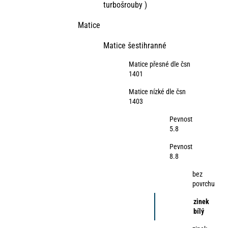
turbošrouby )
Matice
Matice šestihranné
Matice přesné dle čsn
1401
Matice nízké dle čsn
1403
Pevnost
5.8
Pevnost
8.8
bez
povrchu
zinek
bílý