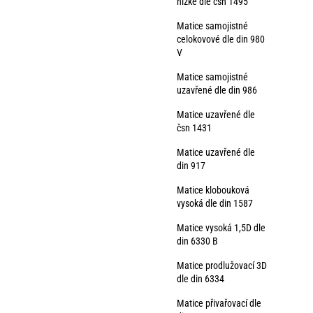
nízké dle čsn 1495
Matice samojistné
celokovové dle din 980
V
Matice samojistné
uzavřené dle din 986
Matice uzavřené dle
čsn 1431
Matice uzavřené dle
din 917
Matice klobouková
vysoká dle din 1587
Matice vysoká 1,5D dle
din 6330 B
Matice prodlužovací 3D
dle din 6334
Matice přivařovací dle