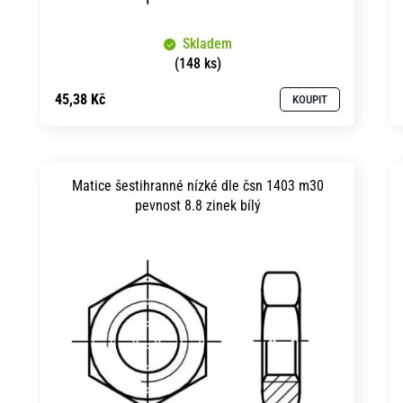
k
u
t
Skladem
k
ů
(148 ks)
t
45,38 Kč
KOUPIT
ů
Matice šestihranné nízké dle čsn 1403 m30
pevnost 8.8 zinek bílý