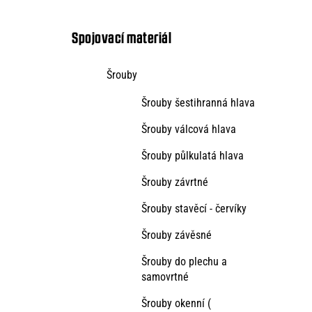
kategorie
s
t
Spojovací materiál
r
Šrouby
a
Šrouby šestihranná hlava
n
n
Šrouby válcová hlava
í
Šrouby půlkulatá hlava
p
Šrouby závrtné
a
Šrouby stavěcí - červíky
n
Šrouby závěsné
e
Šrouby do plechu a
l
samovrtné
Šrouby okenní (