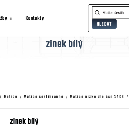
užby
Kontakty
HLEDAT
Co potřebujete najít?
zinek bílý
Doporučujeme
Matice
Matice šestihranné
Matice nízké dle čsn 1403
zinek bílý