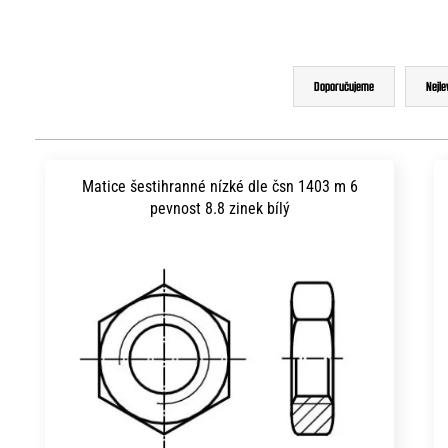
Ř
Doporučujeme
Nejle
a
z
V
e
ý
Matice šestihranné nízké dle čsn 1403 m 6
n
pevnost 8.8 zinek bílý
p
í
i
p
s
r
p
o
r
d
o
u
d