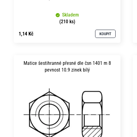
k
u
t
Skladem
k
ů
(210 ks)
t
1,14 Kč
KOUPIT
ů
Matice šestihranné přesné dle čsn 1401 m 8
pevnost 10.9 zinek bílý