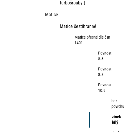
turbošrouby )
Matice
Matice šestihranné
Matice přesné dle čsn
1401
Pevnost
5.8
Pevnost
8.8
Pevnost
10.9
bez
povrchu
zinek
bílý