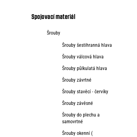
kategorie
s
t
Spojovací materiál
r
Šrouby
a
Šrouby šestihranná hlava
n
n
Šrouby válcová hlava
í
Šrouby půlkulatá hlava
p
Šrouby závrtné
a
Šrouby stavěcí - červíky
n
Šrouby závěsné
e
Šrouby do plechu a
l
samovrtné
Šrouby okenní (