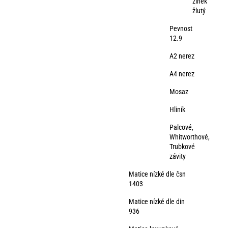
zinek
žlutý
Pevnost
12.9
A2 nerez
A4 nerez
Mosaz
Hliník
Palcové,
Whitworthové,
Trubkové
závity
Matice nízké dle čsn
1403
Matice nízké dle din
936