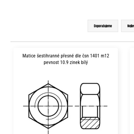
Ř
Doporučujeme
Nejle
a
z
V
e
ý
Matice šestihranné přesné dle čsn 1401 m12
n
pevnost 10.9 zinek bílý
p
í
i
p
s
r
p
o
r
d
o
u
d