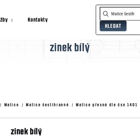
užby
Kontakty
HLEDAT
Co potřebujete najít?
zinek bílý
Doporučujeme
Matice
Matice šestihranné
Matice přesné dle čsn 1401
zinek bílý