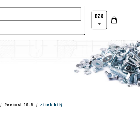
CZK
Nákupní
Přihlášení
košík
Pevnost 10.9
zinek bílý