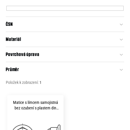
p
e
r
n
o
a
ČSN
d
j
u
Materiál
í
k
t
t
Povrchová úprava
?
ů
Průměr
Položek k zobrazení:
1
HLEDAT
V
Matice s límcem samojistná
ý
bez ozubení s plastem din
D
p
6926 m14 pevnost 10.9
zinek bílý
o
i
p