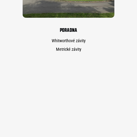
PORADNA
Whitworthové závity
Metrické závity