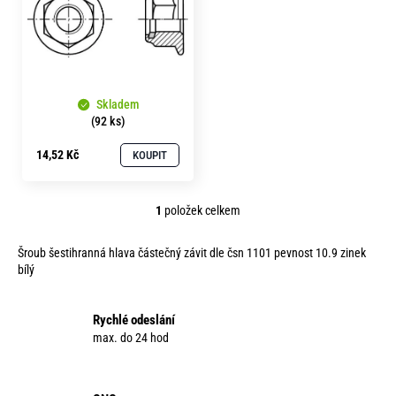
s
o
r
p
u
r
č
o
u
j
Skladem
d
(92 ks)
e
u
m
14,52 Kč
KOUPIT
k
e
t
1
položek celkem
ů
O
v
Šroub šestihranná hlava částečný závit dle čsn 1101 pevnost 10.9 zinek
l
bílý
á
d
a
Rychlé odeslání
c
max. do 24 hod
í
p
r