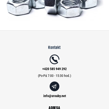
Z
á
Kontakt
p
a
t
í
+420 585 949 292
info
@
srouby.net
ADRESA