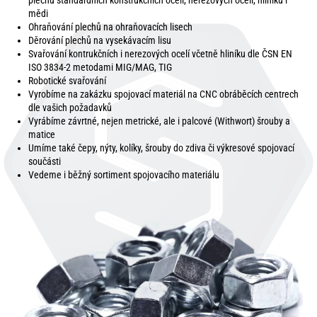
plechů standardních konstrukčních ocelí, nerezových ocelí, hliníku i
mědi
Ohraňování plechů na ohraňovacích lisech
Děrování plechů na vysekávacím lisu
Svařování kontrukčních i nerezových ocelí včetně hliníku dle ČSN EN
ISO 3834-2 metodami MIG/MAG, TIG
Robotické svařování
Vyrobíme na zakázku spojovací materiál na CNC obráběcích centrech
dle vašich požadavků
Vyrábíme závrtné, nejen metrické, ale i palcové (Withwort) šrouby a
matice
Umíme také čepy, nýty, kolíky, šrouby do zdiva či výkresové spojovací
součásti
Vedeme i běžný sortiment spojovacího materiálu