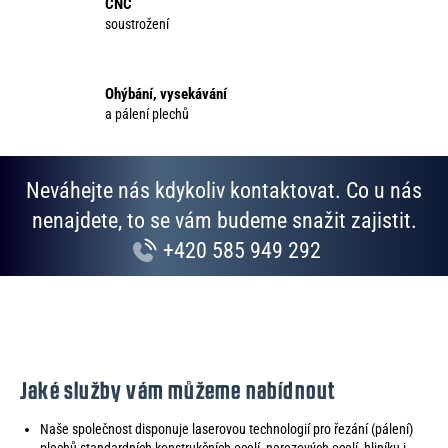
CNC
v
soustrožení
k
y
v
Ohýbání, vysekávání
ý
a pálení plechů
p
i
s
Neváhejte nás kdykoliv kontaktovat. Co u nás
u
nenajdete, to se vám budeme snažit zajistit.
+420 585 949 292
Jaké služby vám můžeme nabídnout
Naše společnost disponuje laserovou technologií pro řezání (pálení)