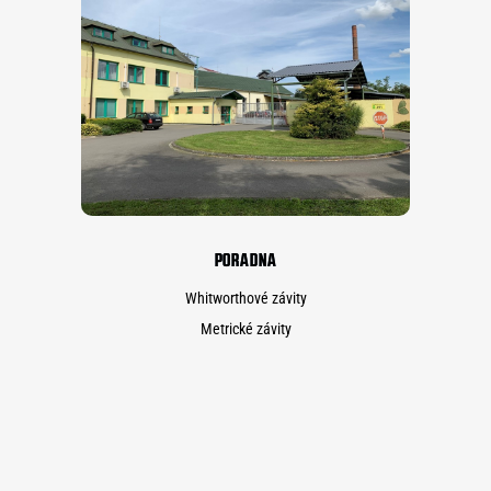
PORADNA
Whitworthové závity
Metrické závity