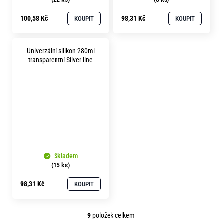
100,58 Kč
98,31 Kč
KOUPIT
KOUPIT
Univerzální silikon 280ml
transparentní Silver line
Skladem
(15 ks)
98,31 Kč
KOUPIT
9
položek celkem
O