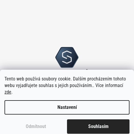
Tento web používá soubory cookie. Dalším procházením tohoto
webu vyjadřujete souhlas s jejich používáním.. Více informací
zde
.
Nastavení
Vytvořilo
na platformě
Shoptet
Odmítnout
Souhlasím
Copyright 2026
Sloupský s.r.o.
. Všechna práva vyhrazena.
Upravit