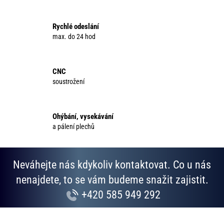
v
l
Rychlé odeslání
á
max. do 24 hod
d
a
c
CNC
í
soustrožení
p
r
v
Ohýbání, vysekávání
k
a pálení plechů
y
v
ý
p
Neváhejte nás kdykoliv kontaktovat. Co u nás
i
nenajdete, to se vám budeme snažit zajistit.
s
+420 585 949 292
u