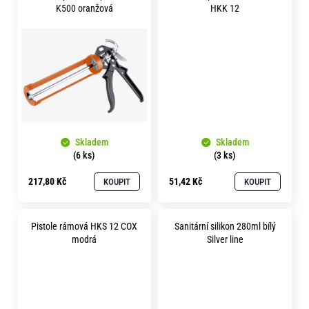
ů
o
K500 oranžová
HKK 12
r
u
č
u
j
e
m
e
Skladem
Skladem
(6 ks)
(3 ks)
217,80 Kč
51,42 Kč
KOUPIT
KOUPIT
Pistole rámová HKS 12 COX
Sanitární silikon 280ml bílý
modrá
Silver line