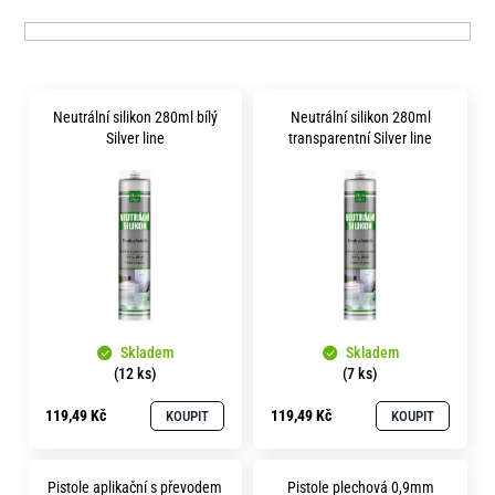
p
e
r
n
o
a
V
d
Neutrální silikon 280ml bílý
Neutrální silikon 280ml
j
ý
u
Silver line
transparentní Silver line
í
p
k
t
i
t
?
s
ů
p
r
o
HLEDAT
Skladem
Skladem
d
(12 ks)
(7 ks)
u
119,49 Kč
119,49 Kč
KOUPIT
KOUPIT
k
D
o
t
p
Pistole aplikační s převodem
Pistole plechová 0,9mm