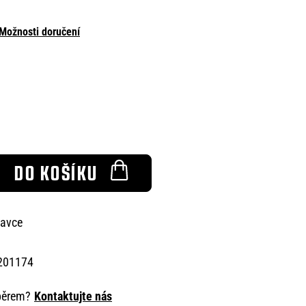
Možnosti doručení
DO KOŠÍKU
tavce
201174
ýběrem?
Kontaktujte nás