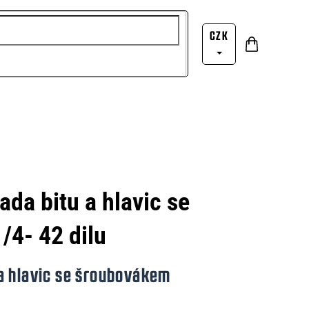
CZK
Nákupní
Přihlášení
košík
ada bitu a hlavic se
/4- 42 dilu
a hlavic se šroubovákem