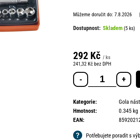
Můžeme doručit do:
7.8.2026
Skladem
(5 ks)
292 Kč
/ ks
241,32 Kč bez DPH
Měrná
cena:
Kategorie
:
Gola nás
Hmotnost
:
0.345 kg
EAN
:
8592021
Potřebujete poradit s v