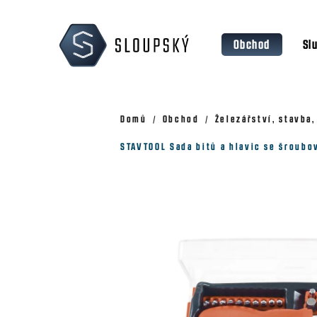
Přejít
K
na
o
Zpět
Zpět
obsah
Obchod
Sl
š
do
do
obchodu
obchodu
í
k
Domů
Obchod
Železářství, stavba
STAVTOOL Sada bitů a hlavic se šroubo