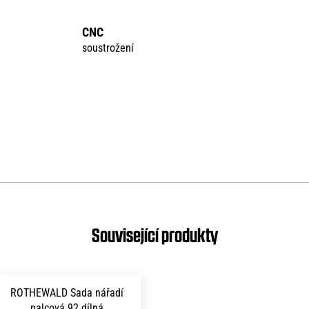
CNC
soustrožení
ROTHEWALD Sada nářadí
palcová 92 dílná