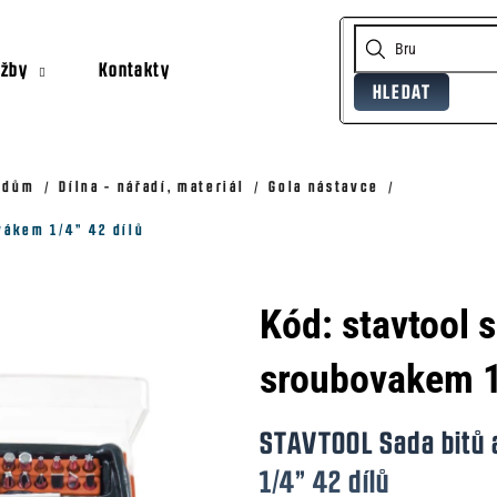
užby
Kontakty
HLEDAT
Co potřebujete najít?
Doporučujeme
, dům
Dílna - nářadí, materiál
Gola nástavce
vákem 1/4” 42 dílů
Kód:
stavtool s
sroubovakem 1
STAVTOOL Sada bitů 
1/4” 42 dílů