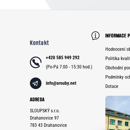
Z
á
p
INFORMACE P
Kontakt
a
Hodnocení o
t
+420 585 949 292
Politika kvali
í
Obchodní po
Podmínky oc
info
@
srouby.net
Dotace
ADRESA
SLOUPSKÝ s.r.o.
Drahanovice 97
783 43 Drahanovice