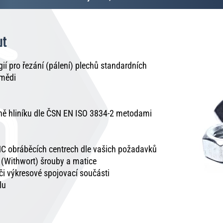
ut
í pro řezání (pálení) plechů standardních
 mědi
tně hliníku dle ČSN EN ISO 3834-2 metodami
C obráběcích centrech dle vašich požadavků
é (Withwort) šrouby a matice
 či výkresové spojovací součásti
lu