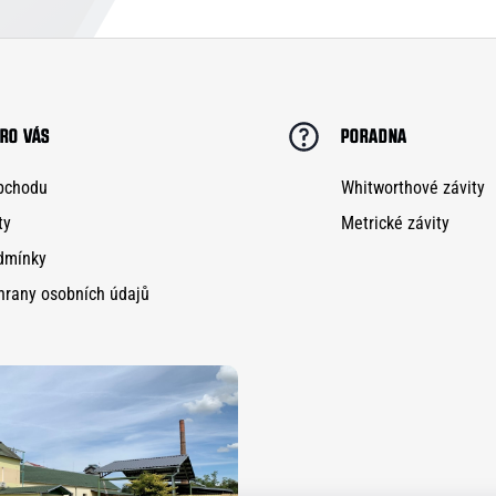
RO VÁS
PORADNA
bchodu
Whitworthové závity
ty
Metrické závity
dmínky
hrany osobních údajů