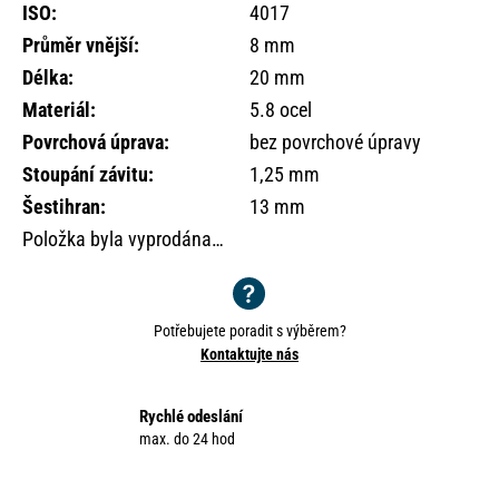
o
ISO
:
4017
r
Průměr vnější
:
8 mm
u
Délka
:
20 mm
č
Materiál
:
5.8 ocel
u
j
Povrchová úprava
:
bez povrchové úpravy
e
Stoupání závitu
:
1,25 mm
m
Šestihran
:
13 mm
e
Položka byla vyprodána…
Potřebujete poradit s výběrem?
Kontaktujte nás
Rychlé odeslání
max. do 24 hod