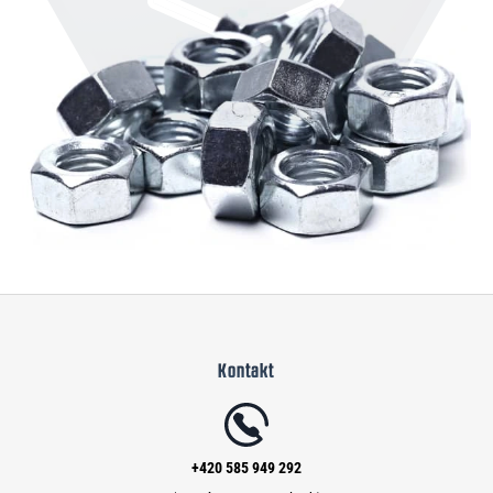
Z
á
Kontakt
p
a
t
í
+420 585 949 292