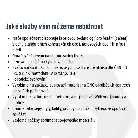
Jaké služby vám můžeme nabídnout
Naše společnost disponuje laserovou technologií pro řezání (pálení)
plechů standardních konstrukčních ocelí, nerezových ocelí, hliníku i
mědi
Ohraňování plechů na ohraňovacích lisech
Děrování plechů na vysekávacím lisu
Svařování kontrukčních i nerezových ocelí včetně hliníku dle ČSN EN
ISO 3834-2 metodami MIG/MAG, TIG
Robotické svařování
Vyrobíme na zakázku spojovací materiál na CNC obráběcích centrech
dle vašich požadavků
Vyrábíme závrtné, nejen metrické, ale i palcové (Withwort) šrouby a
matice
Umíme také čepy, nýty, kolíky, šrouby do zdiva či výkresové spojovací
součásti
Vedeme i běžný sortiment spojovacího materiálu