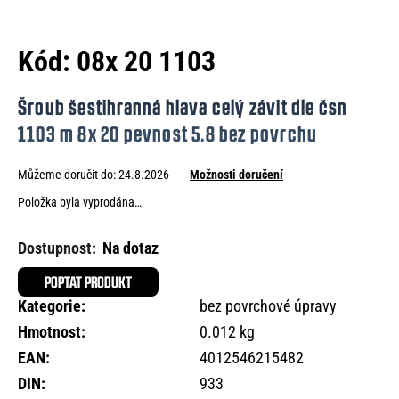
e
n
Kód:
08x 20 1103
a
j
Šroub šestihranná hlava celý závit dle čsn
í
1103 m 8x 20 pevnost 5.8 bez povrchu
t
Můžeme doručit do:
24.8.2026
Možnosti doručení
?
Položka byla vyprodána…
Na dotaz
HLEDAT
POPTAT PRODUKT
Kategorie
:
bez povrchové úpravy
Hmotnost
:
0.012 kg
D
EAN
:
4012546215482
o
DIN
:
933
p