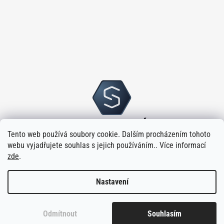
Tento web používá soubory cookie. Dalším procházením tohoto
webu vyjadřujete souhlas s jejich používáním.. Více informací
zde
.
Nastavení
Vytvořilo
na platformě
Shoptet
Odmítnout
Souhlasím
Copyright 2026
Sloupský s.r.o.
. Všechna práva vyhrazena.
Upravit