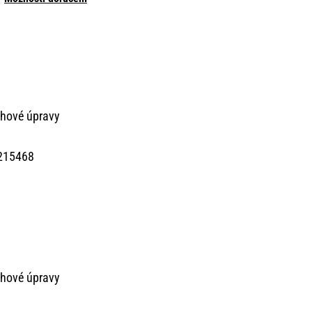
chové úpravy
215468
chové úpravy