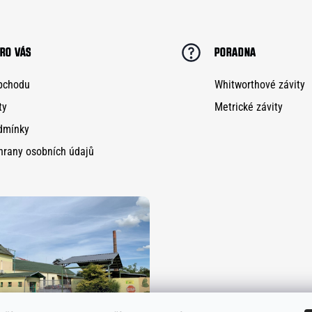
RO VÁS
PORADNA
bchodu
Whitworthové závity
ty
Metrické závity
dmínky
hrany osobních údajů