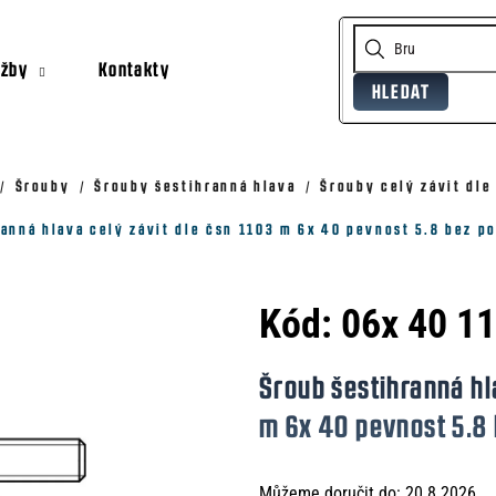
užby
Kontakty
HLEDAT
Co potřebujete najít?
Doporučujeme
Šrouby
Šrouby šestihranná hlava
Šrouby celý závit dle
anná hlava celý závit dle čsn 1103 m 6x 40 pevnost 5.8 bez p
Kód:
06x 40 1
Šroub šestihranná hl
m 6x 40 pevnost 5.8
Můžeme doručit do:
20.8.2026