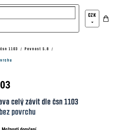
CZK
Nákupní
Přihlášení
košík
 čsn 1103
Pevnost 5.8
ovrchu
103
ava celý závit dle čsn 1103
 bez povrchu
Možnosti doručení