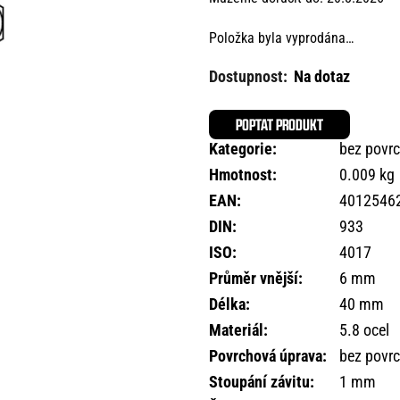
Položka byla vyprodána…
Na dotaz
POPTAT PRODUKT
Kategorie
:
bez povr
Hmotnost
:
0.009 kg
EAN
:
4012546
DIN
:
933
ISO
:
4017
Průměr vnější
:
6 mm
Délka
:
40 mm
Materiál
:
5.8 ocel
Povrchová úprava
:
bez povr
Stoupání závitu
:
1 mm