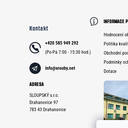
Z
á
p
INFORMACE P
Kontakt
a
Hodnocení o
t
+420 585 949 292
Politika kvali
í
Obchodní po
Podmínky oc
info
@
srouby.net
Dotace
ADRESA
SLOUPSKÝ s.r.o.
Drahanovice 97
783 43 Drahanovice