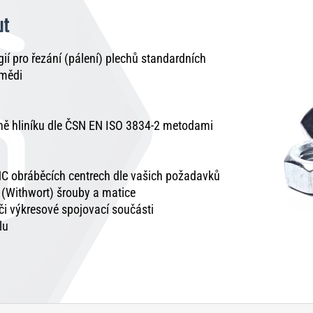
ut
í pro řezání (pálení) plechů standardních
 mědi
tně hliníku dle ČSN EN ISO 3834-2 metodami
C obráběcích centrech dle vašich požadavků
é (Withwort) šrouby a matice
 či výkresové spojovací součásti
lu