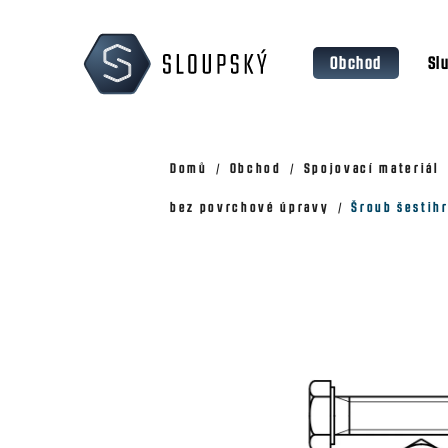
Přejít
K
na
o
Zpět
Zpět
obsah
Obchod
Sl
š
do
do
obchodu
obchodu
í
k
Domů
Obchod
Spojovací materiál
bez povrchové úpravy
Šroub šestihr