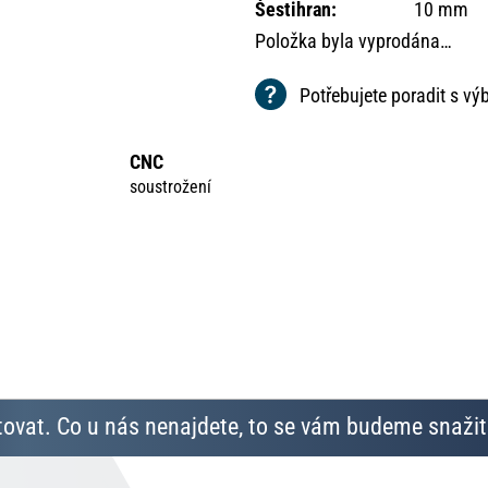
Šestihran
:
10 mm
Položka byla vyprodána…
Potřebujete poradit s v
CNC
soustrožení
ovat. Co u nás nenajdete, to se vám budeme snažit 