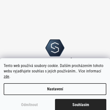
Tento web používá soubory cookie. Dalším procházením tohoto
webu vyjadřujete souhlas s jejich používáním.. Více informací
zde
.
Nastavení
Vytvořilo
na platformě
Shoptet
Odmítnout
Souhlasím
Copyright 2026
Sloupský s.r.o.
. Všechna práva vyhrazena.
Upravit