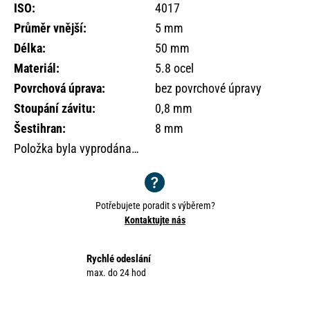
o
ISO
:
4017
r
Průměr vnější
:
5 mm
u
Délka
:
50 mm
č
Materiál
:
5.8 ocel
u
j
Povrchová úprava
:
bez povrchové úpravy
e
Stoupání závitu
:
0,8 mm
m
Šestihran
:
8 mm
e
Položka byla vyprodána…
Potřebujete poradit s výběrem?
Kontaktujte nás
Rychlé odeslání
max. do 24 hod