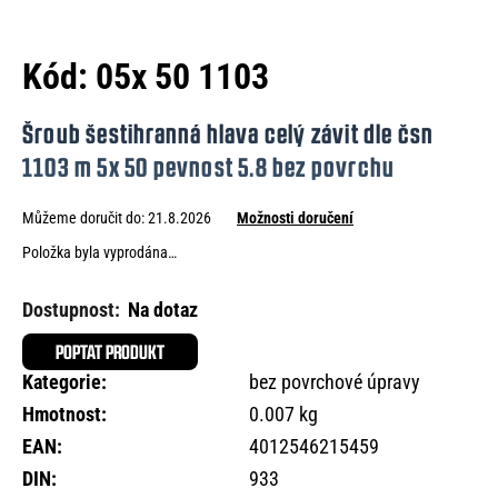
e
n
Kód:
05x 50 1103
a
j
Šroub šestihranná hlava celý závit dle čsn
í
1103 m 5x 50 pevnost 5.8 bez povrchu
t
Můžeme doručit do:
21.8.2026
Možnosti doručení
?
Položka byla vyprodána…
Na dotaz
HLEDAT
POPTAT PRODUKT
Kategorie
:
bez povrchové úpravy
Hmotnost
:
0.007 kg
D
EAN
:
4012546215459
o
DIN
:
933
p