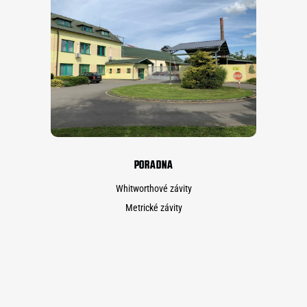
PORADNA
Whitworthové závity
Metrické závity