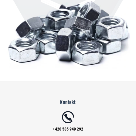
Z
á
Kontakt
p
a
t
í
+420 585 949 292