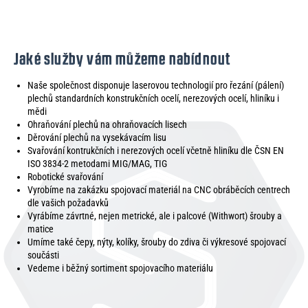
Jaké služby vám můžeme nabídnout
Naše společnost disponuje laserovou technologií pro řezání (pálení)
plechů standardních konstrukčních ocelí, nerezových ocelí, hliníku i
mědi
Ohraňování plechů na ohraňovacích lisech
Děrování plechů na vysekávacím lisu
Svařování kontrukčních i nerezových ocelí včetně hliníku dle ČSN EN
ISO 3834-2 metodami MIG/MAG, TIG
Robotické svařování
Vyrobíme na zakázku spojovací materiál na CNC obráběcích centrech
dle vašich požadavků
Vyrábíme závrtné, nejen metrické, ale i palcové (Withwort) šrouby a
matice
Umíme také čepy, nýty, kolíky, šrouby do zdiva či výkresové spojovací
součásti
Vedeme i běžný sortiment spojovacího materiálu