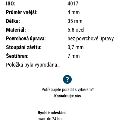
o
ISO
:
4017
r
Průměr vnější
:
4 mm
u
Délka
:
35 mm
č
Materiál
:
5.8 ocel
u
j
Povrchová úprava
:
bez povrchové úpravy
e
Stoupání závitu
:
0,7 mm
m
Šestihran
:
7 mm
e
Položka byla vyprodána…
Potřebujete poradit s výběrem?
Kontaktujte nás
Rychlé odeslání
max. do 24 hod