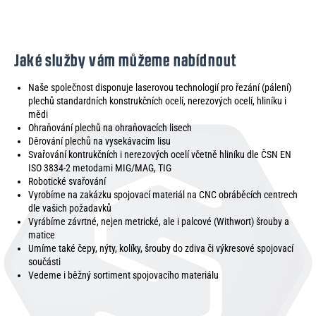
Jaké služby vám můžeme nabídnout
Naše společnost disponuje laserovou technologií pro řezání (pálení)
plechů standardních konstrukčních ocelí, nerezových ocelí, hliníku i
mědi
Ohraňování plechů na ohraňovacích lisech
Děrování plechů na vysekávacím lisu
Svařování kontrukčních i nerezových ocelí včetně hliníku dle ČSN EN
ISO 3834-2 metodami MIG/MAG, TIG
Robotické svařování
Vyrobíme na zakázku spojovací materiál na CNC obráběcích centrech
dle vašich požadavků
Vyrábíme závrtné, nejen metrické, ale i palcové (Withwort) šrouby a
matice
Umíme také čepy, nýty, kolíky, šrouby do zdiva či výkresové spojovací
součásti
Vedeme i běžný sortiment spojovacího materiálu