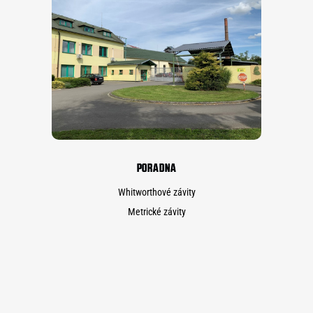
PORADNA
Whitworthové závity
Metrické závity