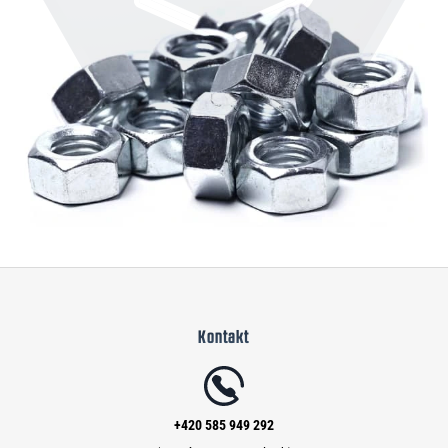
Z
á
Kontakt
p
a
t
í
+420 585 949 292