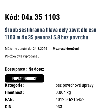
e
n
Kód:
04x 35 1103
a
j
Šroub šestihranná hlava celý závit dle čsn
í
1103 m 4x 35 pevnost 5.8 bez povrchu
t
Můžeme doručit do:
24.8.2026
Možnosti doručení
?
Položka byla vyprodána…
Na dotaz
HLEDAT
POPTAT PRODUKT
Kategorie
:
bez povrchové úpravy
Hmotnost
:
0.004 kg
D
EAN
:
4012546215452
o
DIN
:
933
p