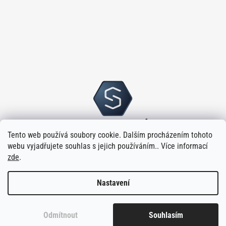
Tento web používá soubory cookie. Dalším procházením tohoto
webu vyjadřujete souhlas s jejich používáním.. Více informací
zde
.
Nastavení
Vytvořilo
na platformě
Shoptet
Odmítnout
Souhlasím
Copyright 2026
Sloupský s.r.o.
. Všechna práva vyhrazena.
Upravit