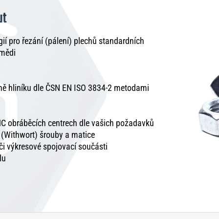
ut
í pro řezání (pálení) plechů standardních
 mědi
tně hliníku dle ČSN EN ISO 3834-2 metodami
C obráběcích centrech dle vašich požadavků
é (Withwort) šrouby a matice
 či výkresové spojovací součásti
lu