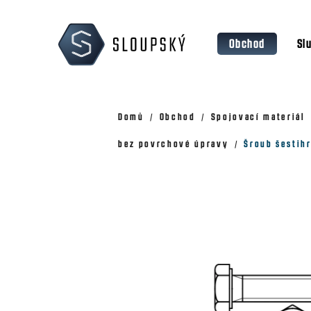
Přejít
K
na
o
Zpět
Zpět
obsah
Obchod
Sl
š
do
do
obchodu
obchodu
í
k
Domů
Obchod
Spojovací materiál
bez povrchové úpravy
Šroub šestih