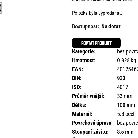
Položka byla vyprodána…
Na dotaz
POPTAT PRODUKT
Kategorie
:
bez povr
Hmotnost
:
0.928 kg
EAN
:
4012546
DIN
:
933
ISO
:
4017
Průměr vnější
:
33 mm
Délka
:
100 mm
Materiál
:
5.8 ocel
Povrchová úprava
:
bez povr
Stoupání závitu
:
3,5 mm