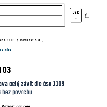
CZK
Nákupní
Přihlášení
košík
 čsn 1103
Pevnost 5.8
povrchu
103
ava celý závit dle čsn 1103
8 bez povrchu
Možnosti doručení