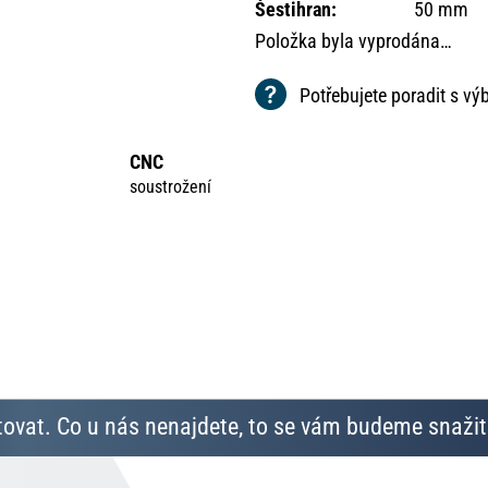
Šestihran
:
50 mm
Položka byla vyprodána…
Potřebujete poradit s v
CNC
soustrožení
ovat. Co u nás nenajdete, to se vám budeme snažit 