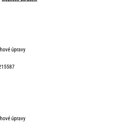
chové úpravy
215587
chové úpravy