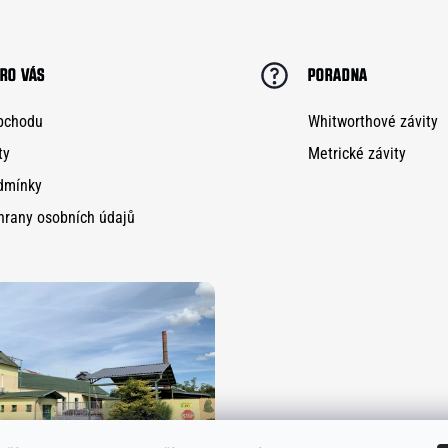
RO VÁS
PORADNA
bchodu
Whitworthové závity
ty
Metrické závity
dmínky
hrany osobních údajů