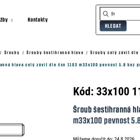
užby
Kontakty
HLEDAT
Co potřebujete najít?
Doporučujeme
Šrouby
Šrouby šestihranná hlava
Šrouby celý závit dle
ranná hlava celý závit dle čsn 1103 m33x100 pevnost 5.8 bez 
Kód:
33x100 1
Šroub šestihranná hl
m33x100 pevnost 5.
Můžeme doručit do:
24.8.2026