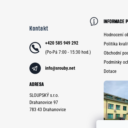
Z
á
p
INFORMACE P
Kontakt
a
Hodnocení o
t
+420 585 949 292
Politika kvali
í
Obchodní po
Podmínky oc
info
@
srouby.net
Dotace
ADRESA
SLOUPSKÝ s.r.o.
Drahanovice 97
783 43 Drahanovice