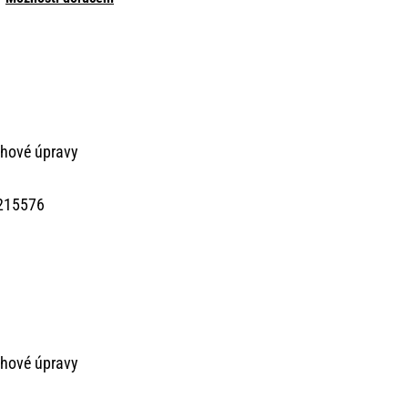
chové úpravy
215576
chové úpravy