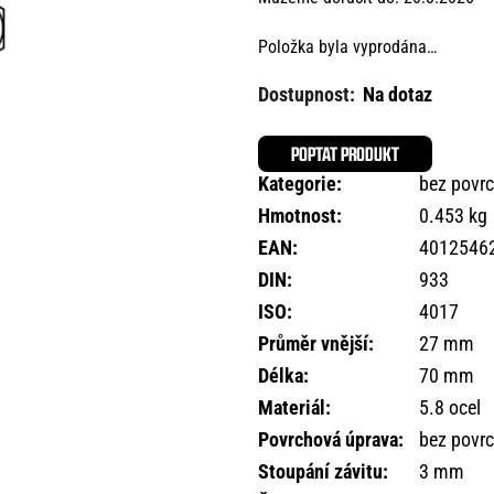
Položka byla vyprodána…
Na dotaz
POPTAT PRODUKT
Kategorie
:
bez povr
Hmotnost
:
0.453 kg
EAN
:
4012546
DIN
:
933
ISO
:
4017
Průměr vnější
:
27 mm
Délka
:
70 mm
Materiál
:
5.8 ocel
Povrchová úprava
:
bez povr
Stoupání závitu
:
3 mm