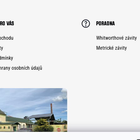
RO VÁS
PORADNA
bchodu
Whitworthové závity
ty
Metrické závity
dmínky
hrany osobních údajů