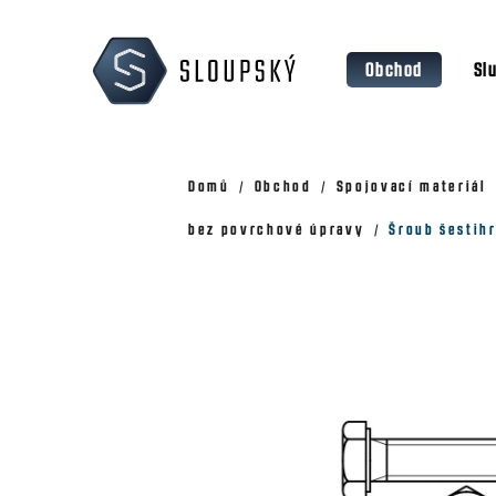
Přejít
K
na
o
Zpět
Zpět
obsah
Obchod
Sl
š
do
do
obchodu
obchodu
í
k
Domů
Obchod
Spojovací materiál
bez povrchové úpravy
Šroub šestihr