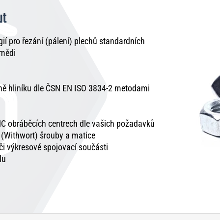
ut
í pro řezání (pálení) plechů standardních
 mědi
tně hliníku dle ČSN EN ISO 3834-2 metodami
C obráběcích centrech dle vašich požadavků
é (Withwort) šrouby a matice
 či výkresové spojovací součásti
lu