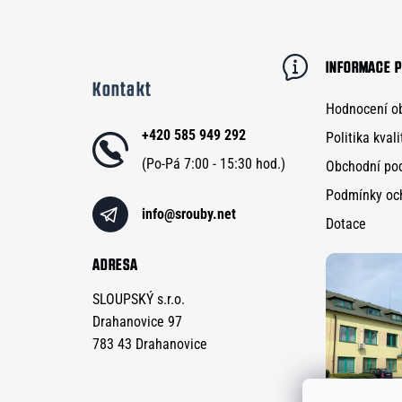
Z
á
p
INFORMACE P
Kontakt
a
Hodnocení o
t
+420 585 949 292
Politika kvali
í
Obchodní po
Podmínky oc
info
@
srouby.net
Dotace
ADRESA
SLOUPSKÝ s.r.o.
Drahanovice 97
783 43 Drahanovice