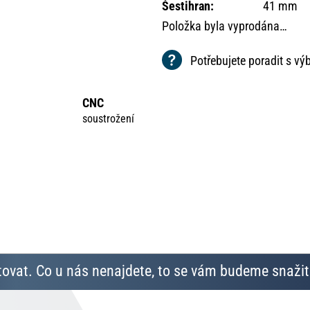
Šestihran
:
41 mm
Položka byla vyprodána…
Potřebujete poradit s v
CNC
soustrožení
ovat. Co u nás nenajdete, to se vám budeme snažit 