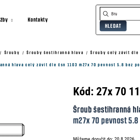
užby
Kontakty
HLEDAT
Co potřebujete najít?
Doporučujeme
Šrouby
Šrouby šestihranná hlava
Šrouby celý závit dle
anná hlava celý závit dle čsn 1103 m27x 70 pevnost 5.8 bez p
Kód:
27x 70 1
Šroub šestihranná hl
m27x 70 pevnost 5.8
Můžeme doručit do:
20.8.2026