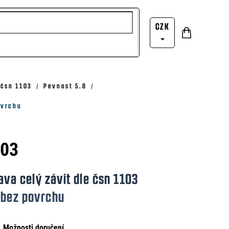
CZK
Nákupní
Přihlášení
košík
 čsn 1103
Pevnost 5.8
ovrchu
103
ava celý závit dle čsn 1103
 bez povrchu
Možnosti doručení