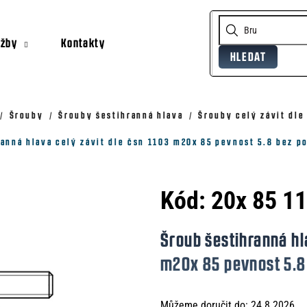
užby
Kontakty
HLEDAT
Co potřebujete najít?
Doporučujeme
Šrouby
Šrouby šestihranná hlava
Šrouby celý závit dle
anná hlava celý závit dle čsn 1103 m20x 85 pevnost 5.8 bez p
Kód:
20x 85 1
Šroub šestihranná hl
m20x 85 pevnost 5.8
Můžeme doručit do:
24.8.2026