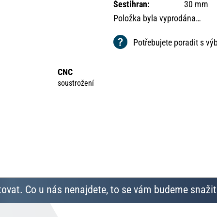
Šestihran
:
30 mm
Položka byla vyprodána…
Potřebujete poradit s v
CNC
soustrožení
ovat. Co u nás nenajdete, to se vám budeme snažit 