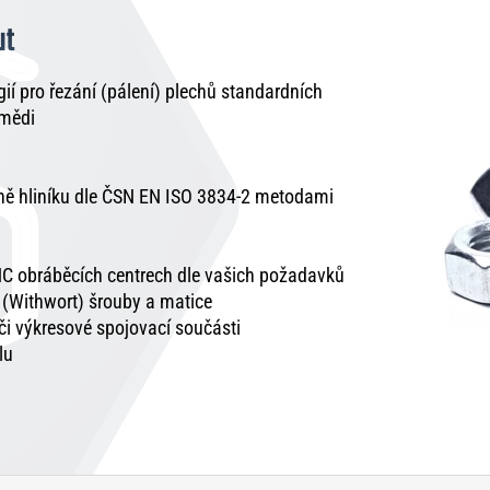
ut
í pro řezání (pálení) plechů standardních
 mědi
tně hliníku dle ČSN EN ISO 3834-2 metodami
C obráběcích centrech dle vašich požadavků
é (Withwort) šrouby a matice
 či výkresové spojovací součásti
lu