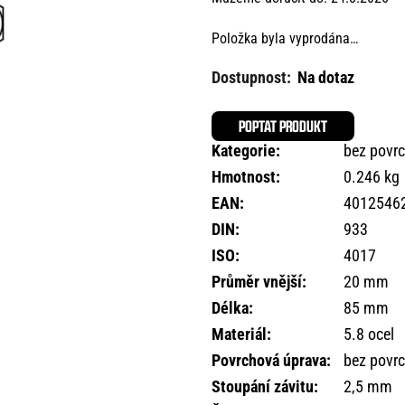
Položka byla vyprodána…
Na dotaz
POPTAT PRODUKT
Kategorie
:
bez povr
Hmotnost
:
0.246 kg
EAN
:
4012546
DIN
:
933
ISO
:
4017
Průměr vnější
:
20 mm
Délka
:
85 mm
Materiál
:
5.8 ocel
Povrchová úprava
:
bez povr
Stoupání závitu
:
2,5 mm