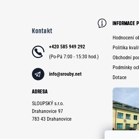
Z
á
p
INFORMACE P
Kontakt
a
Hodnocení o
t
+420 585 949 292
Politika kvali
í
Obchodní po
Podmínky oc
info
@
srouby.net
Dotace
ADRESA
SLOUPSKÝ s.r.o.
Drahanovice 97
783 43 Drahanovice