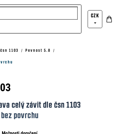
CZK
Nákupní
Přihlášení
košík
 čsn 1103
Pevnost 5.8
ovrchu
103
ava celý závit dle čsn 1103
 bez povrchu
Možnosti doručení