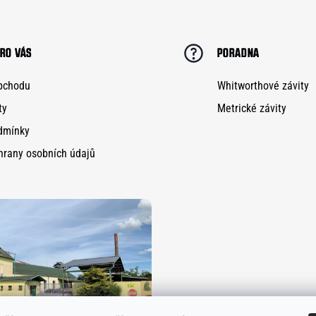
RO VÁS
PORADNA
bchodu
Whitworthové závity
ty
Metrické závity
dmínky
hrany osobních údajů