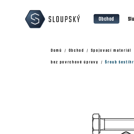
Přejít
K
na
o
Zpět
Zpět
obsah
Obchod
Sl
š
do
do
obchodu
obchodu
í
k
Domů
Obchod
Spojovací materiál
bez povrchové úpravy
Šroub šestihr