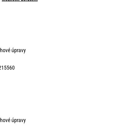
chové úpravy
215560
chové úpravy