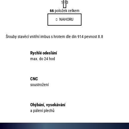
1
3
t
O
66
položek celkem
r
v
á
NAHORU
l
n
á
k
d
o
Šrouby stavěcí vnitřní imbus s hrotem dle din 914 pevnost 8.8
a
v
c
á
í
Rychlé odeslání
n
p
max. do 24 hod
í
r
v
k
CNC
y
soustrožení
v
ý
p
Ohýbání, vysekávání
i
a pálení plechů
s
u