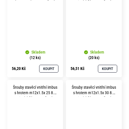
bez povrchu soustružené
zinek bílý soustružené
Skladem
Skladem
(12 ks)
(20 ks)
56,20 Kč
56,51 Kč
KOUPIT
KOUPIT
Šrouby stavěcí vnitřní imbus
Šrouby stavěcí vnitřní imbus
s hrotem m12x1.5x 25 8.8
s hrotem m12x1.5x 30 8.8
zinek bílý soustružené
zinek bílý soustružené