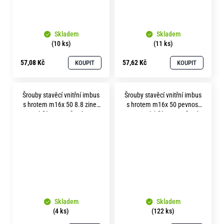
Skladem
Skladem
(10 ks)
(11 ks)
57,08 Kč
57,62 Kč
KOUPIT
KOUPIT
Šrouby stavěcí vnitřní imbus
Šrouby stavěcí vnitřní imbus
s hrotem m16x 50 8.8 zinek
s hrotem m16x 50 pevnost
bílý soustružené
4.8 zinek bílý soustružené
Skladem
Skladem
(4 ks)
(122 ks)