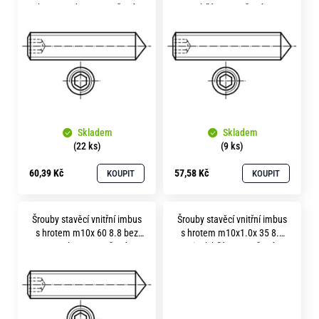
p
bez povrchu soustružené
bílý soustružené
i
s
p
r
o
Skladem
Skladem
d
(22 ks)
(9 ks)
u
60,39 Kč
57,58 Kč
KOUPIT
KOUPIT
k
t
Šrouby stavěcí vnitřní imbus
Šrouby stavěcí vnitřní imbus
ů
s hrotem m10x 60 8.8 bez
s hrotem m10x1.0x 35 8.8
povrchu soustružené
zinek bílý soustružené