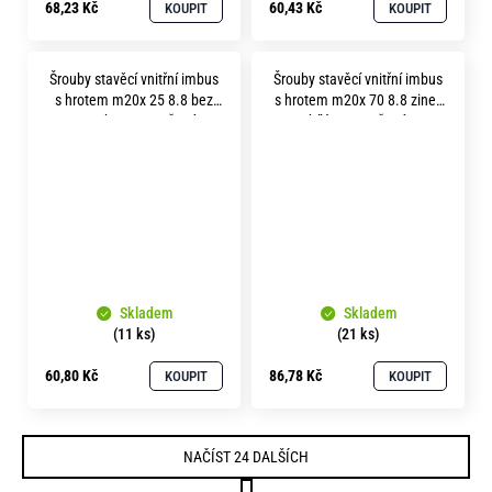
68,23 Kč
60,43 Kč
KOUPIT
KOUPIT
Šrouby stavěcí vnitřní imbus
Šrouby stavěcí vnitřní imbus
s hrotem m20x 25 8.8 bez
s hrotem m20x 70 8.8 zinek
povrchu soustružené
bílý soustružené
Skladem
Skladem
(11 ks)
(21 ks)
60,80 Kč
86,78 Kč
KOUPIT
KOUPIT
NAČÍST 24 DALŠÍCH
S