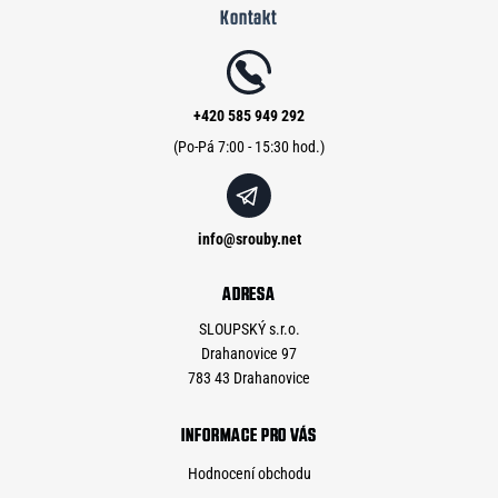
Kontakt
p
a
t
í
+420 585 949 292
info
@
srouby.net
ADRESA
SLOUPSKÝ s.r.o.
Drahanovice 97
783 43 Drahanovice
INFORMACE PRO VÁS
Hodnocení obchodu