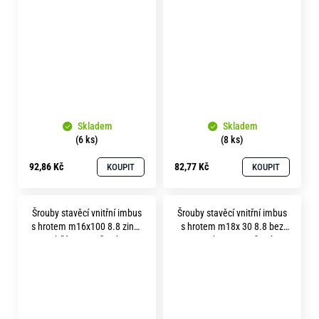
bez povrchu soustružené
povrchu soustružené
Skladem
Skladem
(6 ks)
(8 ks)
92,86 Kč
82,77 Kč
KOUPIT
KOUPIT
Šrouby stavěcí vnitřní imbus
Šrouby stavěcí vnitřní imbus
s hrotem m16x100 8.8 zinek
s hrotem m18x 30 8.8 bez
bílý soustružené
povrchu soustružené