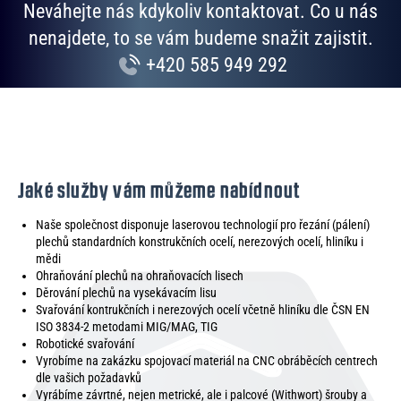
Neváhejte nás kdykoliv kontaktovat. Co u nás
nenajdete, to se vám budeme snažit zajistit.
+420 585 949 292
Jaké služby vám můžeme nabídnout
Naše společnost disponuje laserovou technologií pro řezání (pálení)
plechů standardních konstrukčních ocelí, nerezových ocelí, hliníku i
mědi
Ohraňování plechů na ohraňovacích lisech
Děrování plechů na vysekávacím lisu
Svařování kontrukčních i nerezových ocelí včetně hliníku dle ČSN EN
ISO 3834-2 metodami MIG/MAG, TIG
Robotické svařování
Vyrobíme na zakázku spojovací materiál na CNC obráběcích centrech
dle vašich požadavků
Vyrábíme závrtné, nejen metrické, ale i palcové (Withwort) šrouby a