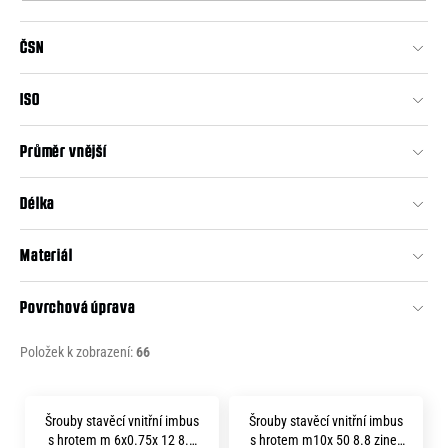
o
o
r
ČSN
d
u
č
u
u
ISO
k
j
t
e
Průměr vnější
m
ů
e
Délka
Materiál
Povrchová úprava
Položek k zobrazení:
66
V
Šrouby stavěcí vnitřní imbus
Šrouby stavěcí vnitřní imbus
ý
s hrotem m 6x0.75x 12 8.8
s hrotem m10x 50 8.8 zinek