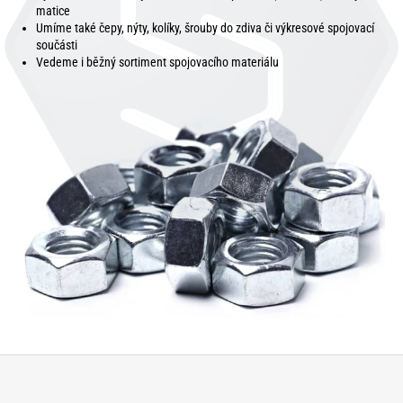
matice
Umíme také čepy, nýty, kolíky, šrouby do zdiva či výkresové spojovací
součásti
Vedeme i běžný sortiment spojovacího materiálu
Z
á