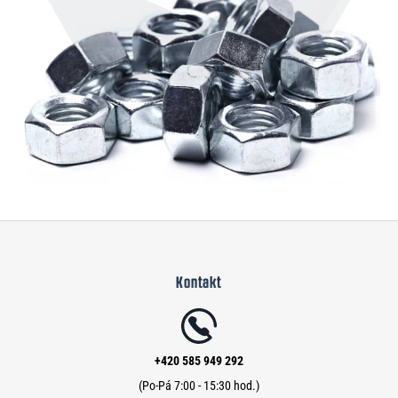
Z
á
Kontakt
p
a
t
í
+420 585 949 292