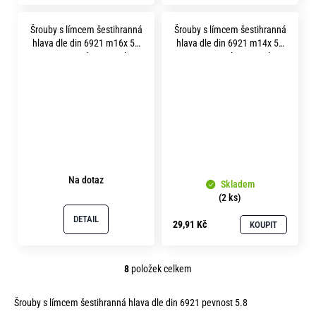
Šrouby s límcem šestihranná
Šrouby s límcem šestihranná
hlava dle din 6921 m16x 55
hlava dle din 6921 m14x 50
pevnost 5.8 bez povrchu
pevnost 5.8 bez povrchu
Na dotaz
Skladem
(2 ks)
DETAIL
29,91 Kč
KOUPIT
8
položek celkem
O
v
Šrouby s límcem šestihranná hlava dle din 6921 pevnost 5.8
l