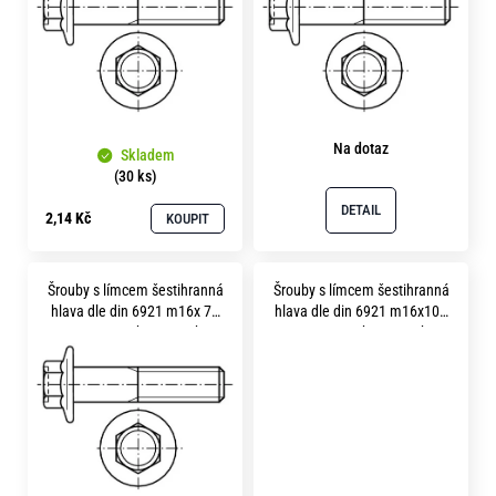
s
p
r
o
Na dotaz
d
Skladem
(30 ks)
u
DETAIL
2,14 Kč
KOUPIT
k
t
ů
Šrouby s límcem šestihranná
Šrouby s límcem šestihranná
hlava dle din 6921 m16x 70
hlava dle din 6921 m16x100
pevnost 5.8 bez povrchu
pevnost 5.8 bez povrchu