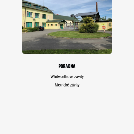
PORADNA
Whitworthové závity
Metrické závity