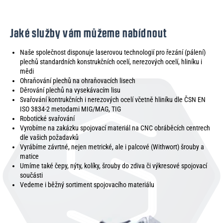
Jaké služby vám můžeme nabídnout
Naše společnost disponuje laserovou technologií pro řezání (pálení)
plechů standardních konstrukčních ocelí, nerezových ocelí, hliníku i
mědi
Ohraňování plechů na ohraňovacích lisech
Děrování plechů na vysekávacím lisu
Svařování kontrukčních i nerezových ocelí včetně hliníku dle ČSN EN
ISO 3834-2 metodami MIG/MAG, TIG
Robotické svařování
Vyrobíme na zakázku spojovací materiál na CNC obráběcích centrech
dle vašich požadavků
Vyrábíme závrtné, nejen metrické, ale i palcové (Withwort) šrouby a
matice
Umíme také čepy, nýty, kolíky, šrouby do zdiva či výkresové spojovací
součásti
Vedeme i běžný sortiment spojovacího materiálu