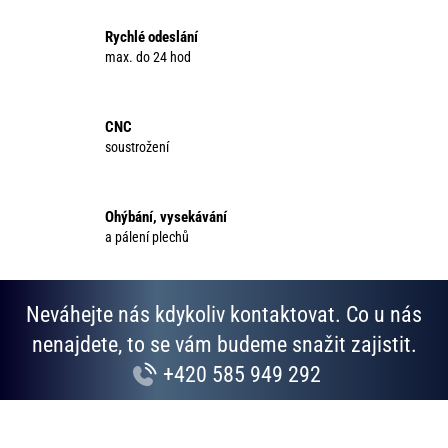
á
d
Rychlé odeslání
a
max. do 24 hod
c
í
p
CNC
r
soustrožení
v
k
y
Ohýbání, vysekávání
v
a pálení plechů
ý
p
i
Neváhejte nás kdykoliv kontaktovat. Co u nás
s
u
nenajdete, to se vám budeme snažit zajistit.
+420 585 949 292