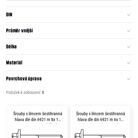
o
o
r
DIN
d
u
č
u
u
Průměr vnější
k
j
t
e
Délka
m
ů
e
Materiál
Povrchová úprava
Položek k zobrazení:
8
V
Šrouby s límcem šestihranná
Šrouby s límcem šestihranná
ý
hlava dle din 6921 m 8x 16
hlava dle din 6921 m 6x 14
p
pevnost 5.8 zinek žlutý
pevnost 5.8 bez povrchu
i