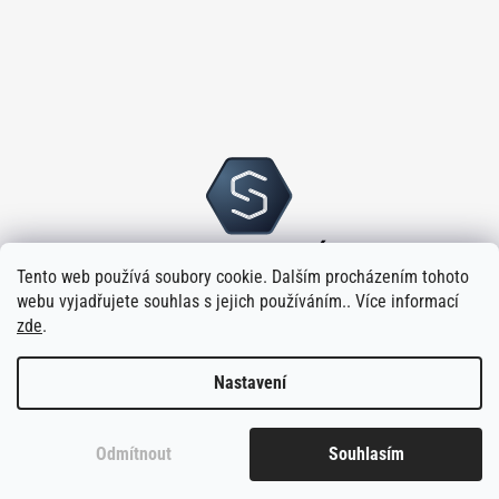
Tento web používá soubory cookie. Dalším procházením tohoto
webu vyjadřujete souhlas s jejich používáním.. Více informací
zde
.
Nastavení
Vytvořilo
na platformě
Shoptet
Odmítnout
Souhlasím
Copyright 2026
Sloupský s.r.o.
. Všechna práva vyhrazena.
Upravit
nastavení cookies