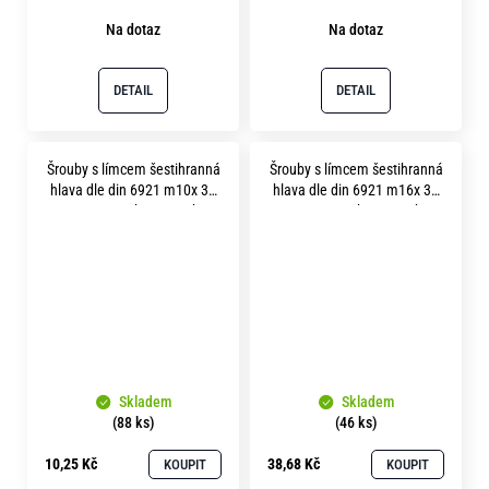
Na dotaz
Na dotaz
DETAIL
DETAIL
Šrouby s límcem šestihranná
Šrouby s límcem šestihranná
hlava dle din 6921 m10x 30
hlava dle din 6921 m16x 35
pevnost 5.8 bez povrchu
pevnost 5.8 bez povrchu
Skladem
Skladem
(88 ks)
(46 ks)
10,25 Kč
38,68 Kč
KOUPIT
KOUPIT