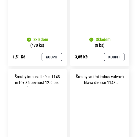
Skladem
Skladem
(470 ks)
(8 ks)
1,51 Kč
3,85 Kč
KOUPIT
KOUPIT
Šrouby imbus dle čsn 1143
Šrouby vnitřní imbus válcová
m10x 35 pevnost 12.9 bez
hlava dle čsn 1143
povrchu hlava 13,7mm
30x100/100 pevnost 12.9
bez povrchu