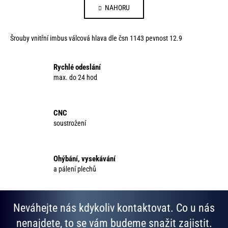
á
NAHORU
l
n
á
k
d
o
Šrouby vnitřní imbus válcová hlava dle čsn 1143 pevnost 12.9
a
v
c
á
í
Rychlé odeslání
n
p
max. do 24 hod
í
r
v
k
CNC
y
soustrožení
v
ý
p
Ohýbání, vysekávání
i
a pálení plechů
s
u
Neváhejte nás kdykoliv kontaktovat. Co u nás
nenajdete, to se vám budeme snažit zajistit.