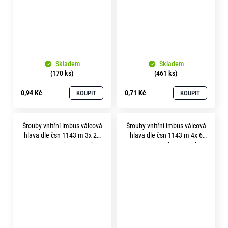
Skladem
Skladem
(170 ks)
(461 ks)
0,94 Kč
0,71 Kč
KOUPIT
KOUPIT
Šrouby vnitřní imbus válcová
Šrouby vnitřní imbus válcová
hlava dle čsn 1143 m 3x 20
hlava dle čsn 1143 m 4x 6
pevnost 12.9 bez povrchu
pevnost 12.9 bez povrchu