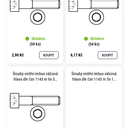
s
p
r
o
Skladem
Skladem
d
(59 ks)
(54 ks)
u
2,90 Kč
6,17 Kč
KOUPIT
KOUPIT
k
t
Šrouby vnitřní imbus válcová
Šrouby vnitřní imbus válcová
ů
hlava dle čsn 1143 m 6x 30
hlava dle čsn 1143 m 5x 10
pevnost 12.9 bez povrchu
pevnost 12.9 bez povrchu