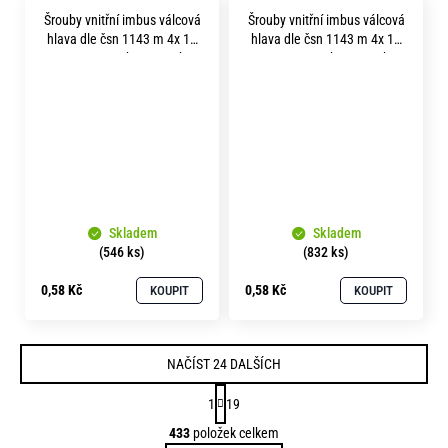
Šrouby vnitřní imbus válcová
Šrouby vnitřní imbus válcová
hlava dle čsn 1143 m 4x 12
hlava dle čsn 1143 m 4x 14
pevnost 12.9 bez povrchu
pevnost 12.9 bez povrchu
Skladem
Skladem
(546 ks)
(832 ks)
0,58 Kč
0,58 Kč
KOUPIT
KOUPIT
NAČÍST 24 DALŠÍCH
S
1
19
t
O
433
položek celkem
r
v