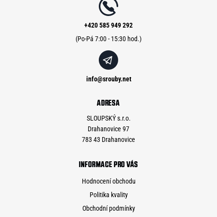
t
í
+420 585 949 292
info
@
srouby.net
ADRESA
SLOUPSKÝ s.r.o.
Drahanovice 97
783 43 Drahanovice
INFORMACE PRO VÁS
Hodnocení obchodu
Politika kvality
Obchodní podmínky