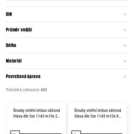
o
o
r
DIN
d
u
č
u
u
Průměr vnější
k
j
t
e
Délka
m
ů
e
Materiál
Povrchová úprava
Položek k zobrazení:
433
V
Šrouby vnitřní imbus válcová
Šrouby vnitřní imbus válcová
ý
hlava dle čsn 1143 m10x 25
hlava dle čsn 1143 m10x 80
p
pevnost 12.9 bez povrchu
pevnost 12.9 bez povrchu
i