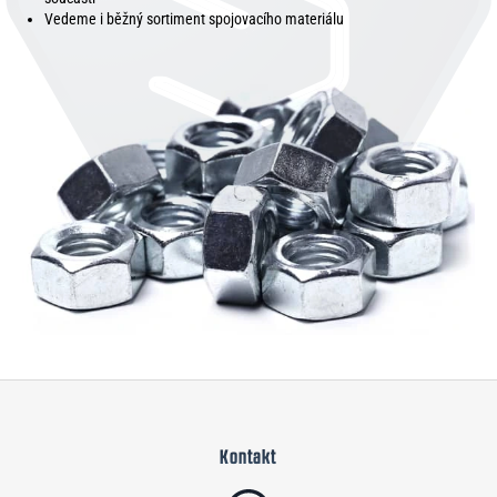
Vedeme i běžný sortiment spojovacího materiálu
Z
á
Kontakt
p
a