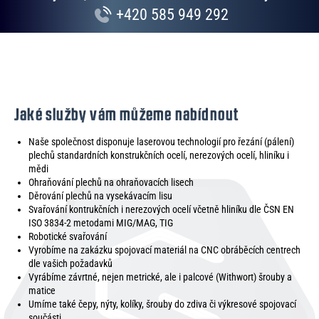
+420 585 949 292
Jaké služby vám můžeme nabídnout
Naše společnost disponuje laserovou technologií pro řezání (pálení)
plechů standardních konstrukčních ocelí, nerezových ocelí, hliníku i
mědi
Ohraňování plechů na ohraňovacích lisech
Děrování plechů na vysekávacím lisu
Svařování kontrukčních i nerezových ocelí včetně hliníku dle ČSN EN
ISO 3834-2 metodami MIG/MAG, TIG
Robotické svařování
Vyrobíme na zakázku spojovací materiál na CNC obráběcích centrech
dle vašich požadavků
Vyrábíme závrtné, nejen metrické, ale i palcové (Withwort) šrouby a
matice
Umíme také čepy, nýty, kolíky, šrouby do zdiva či výkresové spojovací
součásti