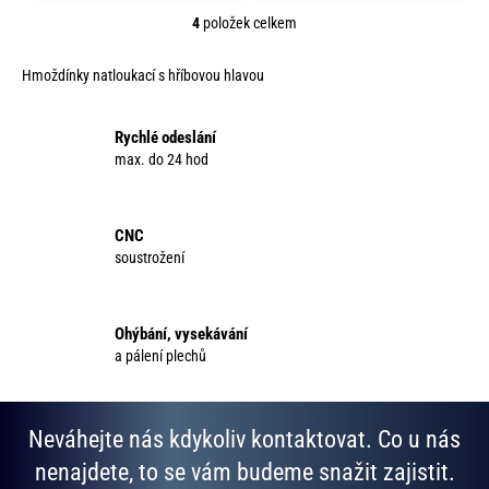
4
položek celkem
O
v
Hmoždínky natloukací s hříbovou hlavou
l
á
d
Rychlé odeslání
a
max. do 24 hod
c
í
p
CNC
r
soustrožení
v
k
y
Ohýbání, vysekávání
v
a pálení plechů
ý
p
i
Neváhejte nás kdykoliv kontaktovat. Co u nás
s
u
nenajdete, to se vám budeme snažit zajistit.