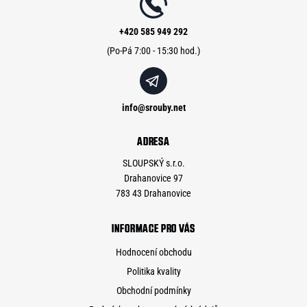
t
í
+420 585 949 292
info
@
srouby.net
ADRESA
SLOUPSKÝ s.r.o.
Drahanovice 97
783 43 Drahanovice
INFORMACE PRO VÁS
Hodnocení obchodu
Politika kvality
Obchodní podmínky