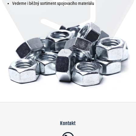
Vedeme i běžný sortiment spojovacího materiálu
Z
á
Kontakt
p
a