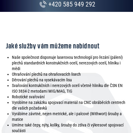
+420 585 949 292
Jaké služby vám můžeme nabídnout
Naše společnost disponuje laserovou technologií pro řezání (pálení)
plechů standardních konstrukčních ocelí, nerezových ocelí, hliníku i
mědi
Ohraňování plechů na ohraňovacích lisech
Děrování plechů na vysekávacím lisu
Svařování kontrukčních i nerezových ocelí včetně hliníku dle ČSN EN
ISO 3834-2 metodami MIG/MAG, TIG
Robotické svařování
Vyrobíme na zakázku spojovací materiál na CNC obráběcích centrech
dle vašich požadavků
Vyrábíme závrtné, nejen metrické, ale i palcové (Withwort) šrouby a
matice
Umíme také čepy, nýty, kolíky, šrouby do zdiva či výkresové spojovací
součásti