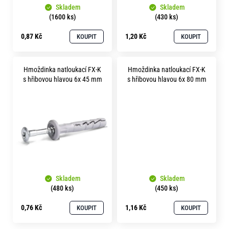
o
Skladem
Skladem
d
r
(1600 ks)
(430 ks)
u
u
0,87 Kč
1,20 Kč
KOUPIT
KOUPIT
č
k
u
t
j
Hmoždinka natloukací FX-K
Hmoždinka natloukací FX-K
ů
e
s hřibovou hlavou 6x 45 mm
s hřibovou hlavou 6x 80 mm
m
e
Skladem
Skladem
(480 ks)
(450 ks)
0,76 Kč
1,16 Kč
KOUPIT
KOUPIT