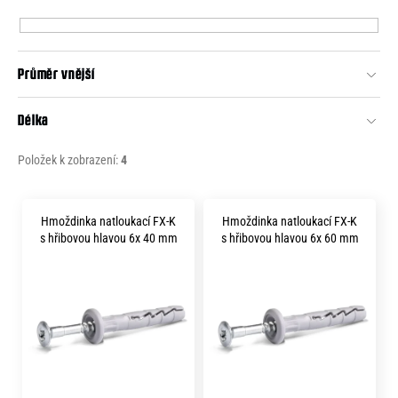
p
e
r
n
o
a
Průměr vnější
d
j
u
Délka
í
k
t
t
Položek k zobrazení:
4
?
ů
V
Hmoždinka natloukací FX-K
Hmoždinka natloukací FX-K
ý
s hřibovou hlavou 6x 40 mm
s hřibovou hlavou 6x 60 mm
p
HLEDAT
i
s
p
D
r
o
p
o