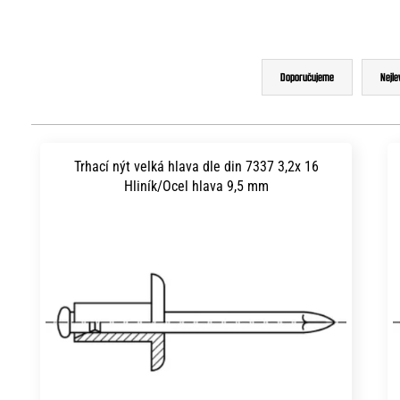
Ř
Doporučujeme
Nejle
a
z
V
e
ý
Trhací nýt velká hlava dle din 7337 3,2x 16
n
Hliník/Ocel hlava 9,5 mm
p
í
i
p
s
r
p
o
r
d
o
u
d