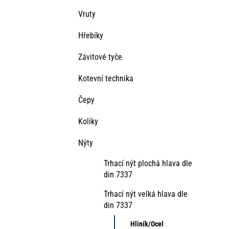
Vruty
Hřebíky
Závitové tyče
Kotevní technika
Čepy
Kolíky
Nýty
Trhací nýt plochá hlava dle
din 7337
Trhací nýt velká hlava dle
din 7337
Hliník/Ocel