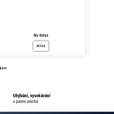
Na dotaz
DETAIL
lkem
Ohýbání, vysekávání
a pálení plechů