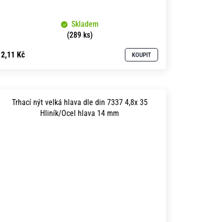
Skladem
(289 ks)
2,11 Kč
KOUPIT
Trhací nýt velká hlava dle din 7337 4,8x 35
Hliník/Ocel hlava 14 mm