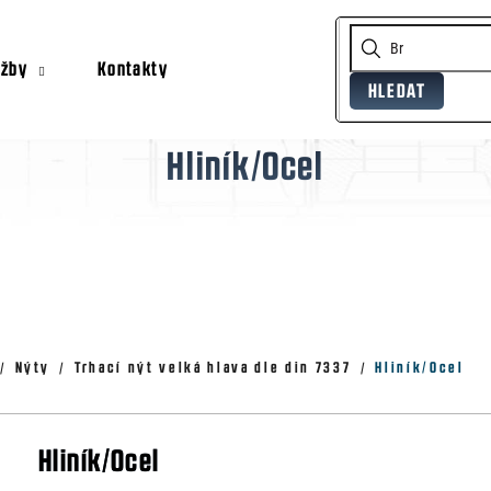
užby
Kontakty
HLEDAT
Co potřebujete najít?
Hliník/Ocel
Doporučujeme
Nýty
Trhací nýt velká hlava dle din 7337
Hliník/Ocel
Hliník/Ocel