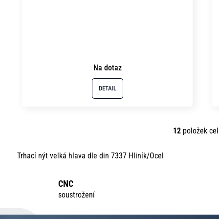
Na dotaz
DETAIL
12
položek ce
O
v
Trhací nýt velká hlava dle din 7337 Hliník/Ocel
l
á
CNC
d
soustrožení
a
c