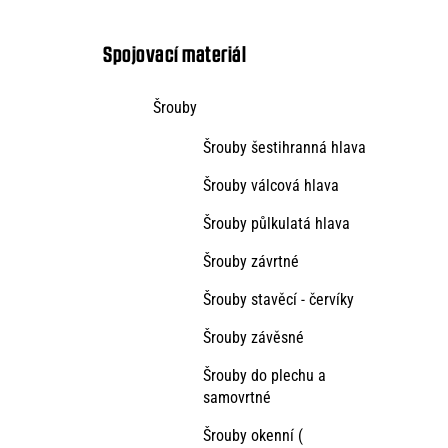
kategorie
s
t
Spojovací materiál
r
Šrouby
a
Šrouby šestihranná hlava
n
n
Šrouby válcová hlava
í
Šrouby půlkulatá hlava
p
Šrouby závrtné
a
Šrouby stavěcí - červíky
n
Šrouby závěsné
e
Šrouby do plechu a
l
samovrtné
Šrouby okenní (