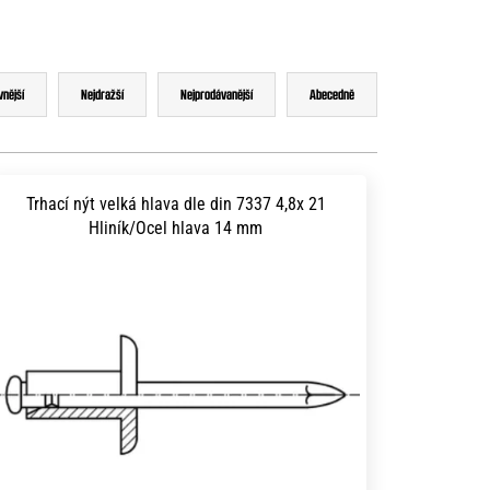
vnější
Nejdražší
Nejprodávanější
Abecedně
Trhací nýt velká hlava dle din 7337 4,8x 21
Hliník/Ocel hlava 14 mm