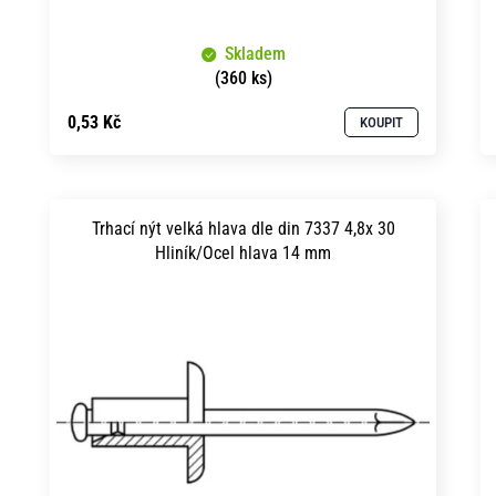
k
u
t
Skladem
k
ů
(360 ks)
t
0,53 Kč
KOUPIT
ů
Trhací nýt velká hlava dle din 7337 4,8x 30
Hliník/Ocel hlava 14 mm