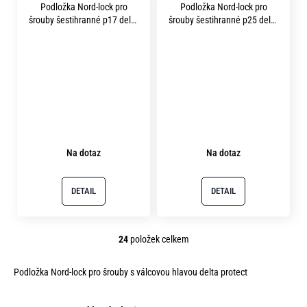
Podložka Nord-lock pro
Podložka Nord-lock pro
šrouby šestihranné p17 delta
šrouby šestihranné p25 delta
protect
protect
Na dotaz
Na dotaz
DETAIL
DETAIL
24
položek celkem
O
v
Podložka Nord-lock pro šrouby s válcovou hlavou delta protect
l
á
d