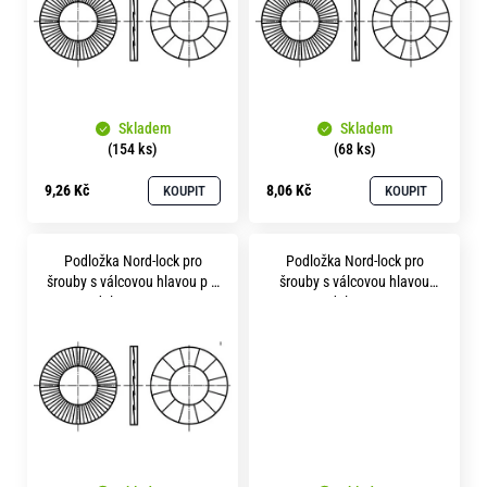
s
o
r
p
u
r
č
o
u
j
Skladem
Skladem
d
(154 ks)
(68 ks)
e
u
m
9,26 Kč
8,06 Kč
KOUPIT
KOUPIT
k
e
t
Podložka Nord-lock pro
Podložka Nord-lock pro
ů
šrouby s válcovou hlavou p 8
šrouby s válcovou hlavou
delta protect
p10 delta protect