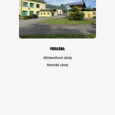
PORADNA
Whitworthové závity
Metrické závity