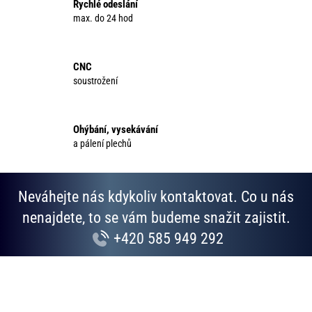
Rychlé odeslání
a
max. do 24 hod
c
í
p
CNC
r
soustrožení
v
k
y
Ohýbání, vysekávání
v
a pálení plechů
ý
p
i
Neváhejte nás kdykoliv kontaktovat. Co u nás
s
u
nenajdete, to se vám budeme snažit zajistit.
+420 585 949 292