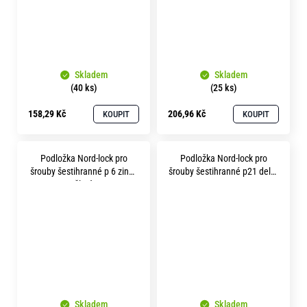
Skladem
Skladem
(40 ks)
(25 ks)
158,29 Kč
206,96 Kč
KOUPIT
KOUPIT
Podložka Nord-lock pro
Podložka Nord-lock pro
šrouby šestihranné p 6 zinek
šrouby šestihranné p21 delta
žlutý
protect
Skladem
Skladem