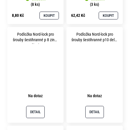
(8 ks)
(3 ks)
8,80 Kč
62,42 Kč
KOUPIT
KOUPIT
Podložka Nord-lock pro
Podložka Nord-lock pro
šrouby šestihranné p 8 zinek
šrouby šestihranné p10 delta
žlutý
protect
Na dotaz
Na dotaz
DETAIL
DETAIL