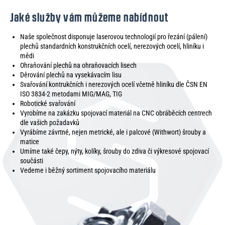
Jaké služby vám můžeme nabídnout
Naše společnost disponuje laserovou technologií pro řezání (pálení)
plechů standardních konstrukčních ocelí, nerezových ocelí, hliníku i
mědi
Ohraňování plechů na ohraňovacích lisech
Děrování plechů na vysekávacím lisu
Svařování kontrukčních i nerezových ocelí včetně hliníku dle ČSN EN
ISO 3834-2 metodami MIG/MAG, TIG
Robotické svařování
Vyrobíme na zakázku spojovací materiál na CNC obráběcích centrech
dle vašich požadavků
Vyrábíme závrtné, nejen metrické, ale i palcové (Withwort) šrouby a
matice
Umíme také čepy, nýty, kolíky, šrouby do zdiva či výkresové spojovací
součásti
Vedeme i běžný sortiment spojovacího materiálu