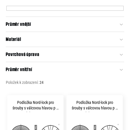
p
e
r
n
o
a
Průměr vnější
d
j
u
Materiál
í
k
t
t
Povrchová úprava
?
ů
Průměr vnitřní
Položek k zobrazení:
24
HLEDAT
V
Podložka Nord-lock pro
Podložka Nord-lock pro
ý
šrouby s válcovou hlavou p 5
šrouby s válcovou hlavou p 6
D
p
delta protect
delta protect
o
i
p