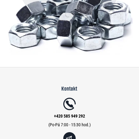
Z
á
Kontakt
p
a
t
í
+420 585 949 292