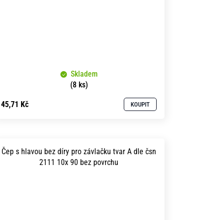
Skladem
(8 ks)
45,71 Kč
KOUPIT
Čep s hlavou bez díry pro závlačku tvar A dle čsn
2111 10x 90 bez povrchu