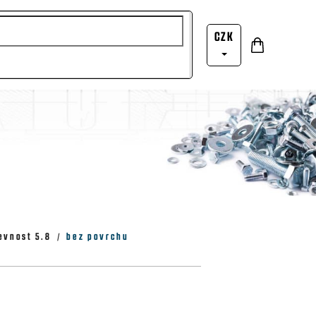
CZK
Nákupní
Přihlášení
košík
evnost 5.8
bez povrchu