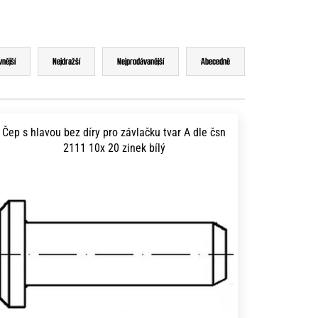
vnější
Nejdražší
Nejprodávanější
Abecedně
Čep s hlavou bez díry pro závlačku tvar A dle čsn
2111 10x 20 zinek bílý