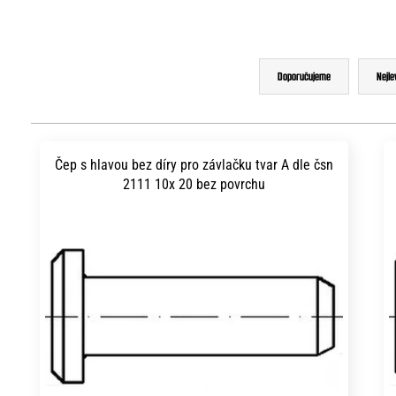
Ř
Doporučujeme
Nejle
a
z
V
e
ý
Čep s hlavou bez díry pro závlačku tvar A dle čsn
n
2111 10x 20 bez povrchu
p
í
i
p
s
r
p
o
r
d
o
u
d