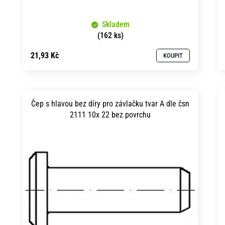
k
u
t
Skladem
k
ů
(162 ks)
t
21,93 Kč
KOUPIT
ů
Čep s hlavou bez díry pro závlačku tvar A dle čsn
2111 10x 22 bez povrchu