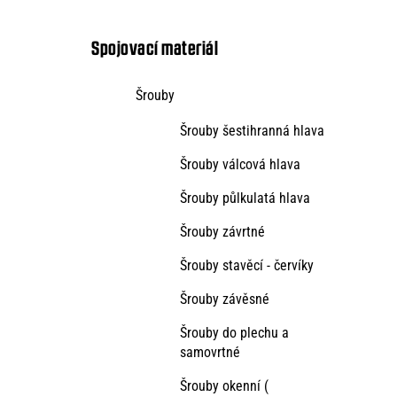
kategorie
s
t
Spojovací materiál
r
Šrouby
a
Šrouby šestihranná hlava
n
n
Šrouby válcová hlava
í
Šrouby půlkulatá hlava
p
Šrouby závrtné
a
Šrouby stavěcí - červíky
n
Šrouby závěsné
e
Šrouby do plechu a
l
samovrtné
Šrouby okenní (