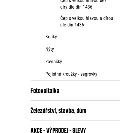
Čep s velkou hlavou bez
díry dle din 1436
Čep s velkou hlavou a dírou
dle din 1436
Kolíky
Nýty
Závlačky
Pojistné kroužky - segrovky
Fotovoltaika
Železářství, stavba, dům
AKCE - VÝPRODEJ - SLEVY