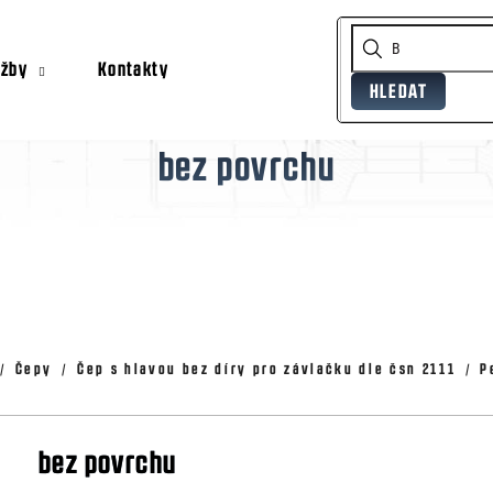
užby
Kontakty
HLEDAT
Co potřebujete najít?
bez povrchu
Doporučujeme
Čepy
Čep s hlavou bez díry pro závlačku dle čsn 2111
P
bez povrchu