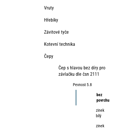
Vruty
Hřebíky
Závitové tyče
Kotevní technika
Čepy
Čep s hlavou bez díry pro
závlačku dle čsn 2111
Pevnost 5.8
bez
povrchu
zinek
bílý
zinek