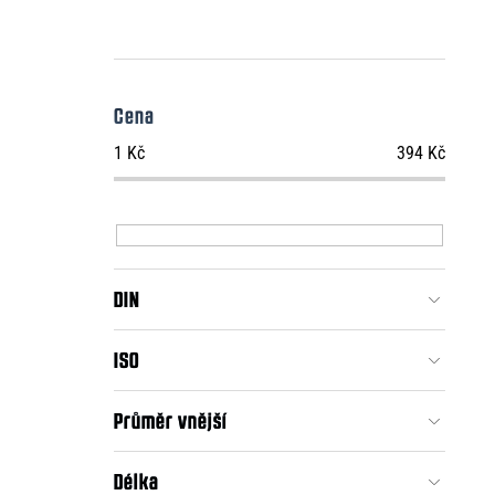
Cena
1
Kč
394
Kč
DIN
ISO
Průměr vnější
Délka