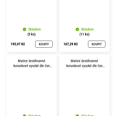
Skladem
Skladem
(5 ks)
(11 ks)
195,97 Kč
167,29 Kč
KOUPIT
KOUPIT
Matice šestihranné
Matice šestihranné
korunkové vysoké dle čsn
korunkové vysoké dle čsn
1411 m39x1.5 pevnost 8.8
1411 m48x3.0 pevnost 8.8
bez povrchu
bez povrchu