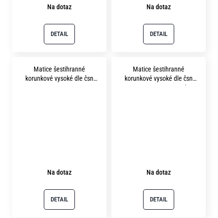
Na dotaz
Na dotaz
DETAIL
DETAIL
Matice šestihranné
Matice šestihranné
korunkové vysoké dle čsn
korunkové vysoké dle čsn
1411 m30x2.0 pevnost 8.8
1411 m36 pevnost 8.8 bez
bez povrchu
povrchu
Na dotaz
Na dotaz
DETAIL
DETAIL