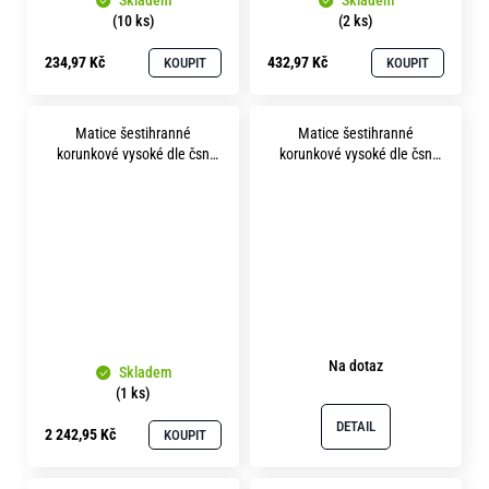
Skladem
Skladem
(10 ks)
(2 ks)
234,97 Kč
432,97 Kč
KOUPIT
KOUPIT
Matice šestihranné
Matice šestihranné
korunkové vysoké dle čsn
korunkové vysoké dle čsn
1411 m76x4.0 mat. 15142.6
1411 m12x1.5 pevnost 8.8
bez povrchu
bez povrchu
Na dotaz
Skladem
(1 ks)
DETAIL
2 242,95 Kč
KOUPIT