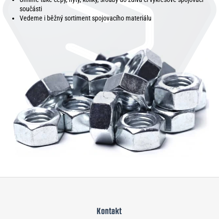
součásti
Vedeme i běžný sortiment spojovacího materiálu
Z
á
Kontakt
p