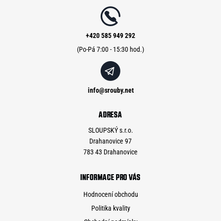
a
t
í
+420 585 949 292
info
@
srouby.net
ADRESA
SLOUPSKÝ s.r.o.
Drahanovice 97
783 43 Drahanovice
INFORMACE PRO VÁS
Hodnocení obchodu
Politika kvality