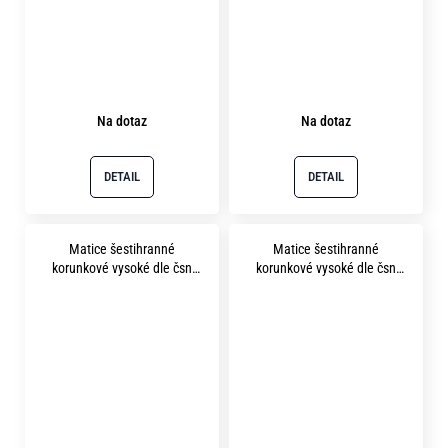
Na dotaz
Na dotaz
DETAIL
DETAIL
Matice šestihranné
Matice šestihranné
korunkové vysoké dle čsn
korunkové vysoké dle čsn
1411 m24x2.0 pevnost 8.8
1411 m30x1.5 pevnost 8.8
bez povrchu
bez povrchu