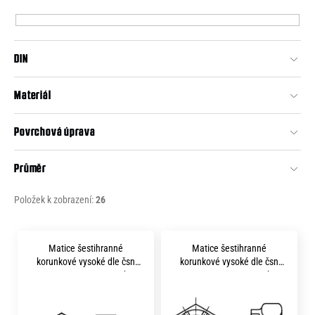
p
e
r
n
o
a
DIN
d
j
u
Materiál
í
k
t
t
Povrchová úprava
?
ů
Průměr
Položek k zobrazení:
26
HLEDAT
V
Matice šestihranné
Matice šestihranné
ý
korunkové vysoké dle čsn
korunkové vysoké dle čsn
D
p
1411 m10 pevnost 8.8 bez
1411 m12 pevnost 8.8 bez
povrchu
povrchu
o
i
p