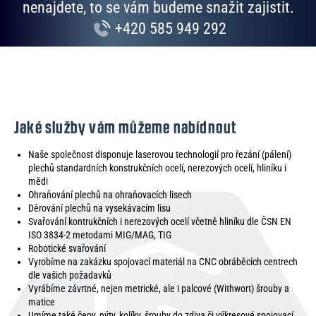
nenajdete, to se vám budeme snažit zajistit.
+420 585 949 292
Jaké služby vám můžeme nabídnout
Naše společnost disponuje laserovou technologií pro řezání (pálení)
plechů standardních konstrukčních ocelí, nerezových ocelí, hliníku i
mědi
Ohraňování plechů na ohraňovacích lisech
Děrování plechů na vysekávacím lisu
Svařování kontrukčních i nerezových ocelí včetně hliníku dle ČSN EN
ISO 3834-2 metodami MIG/MAG, TIG
Robotické svařování
Vyrobíme na zakázku spojovací materiál na CNC obráběcích centrech
dle vašich požadavků
Vyrábíme závrtné, nejen metrické, ale i palcové (Withwort) šrouby a
matice
Umíme také čepy, nýty, kolíky, šrouby do zdiva či výkresové spojovací