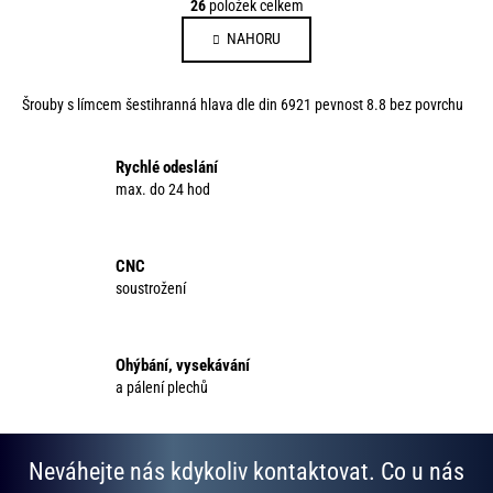
26
položek celkem
r
v
á
NAHORU
l
n
á
k
d
o
Šrouby s límcem šestihranná hlava dle din 6921 pevnost 8.8 bez povrchu
a
v
c
á
í
Rychlé odeslání
n
p
max. do 24 hod
í
r
v
k
CNC
y
soustrožení
v
ý
p
Ohýbání, vysekávání
i
a pálení plechů
s
u
Neváhejte nás kdykoliv kontaktovat. Co u nás