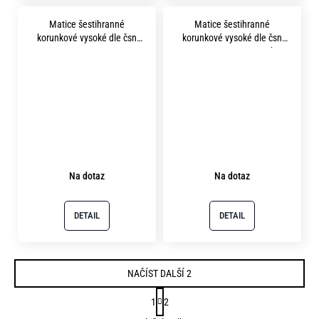
Matice šestihranné
Matice šestihranné
korunkové vysoké dle čsn
korunkové vysoké dle čsn
1411 m36x1.5 pevnost 8.8
1411 m42 pevnost 8.8 bez
bez povrchu
povrchu
Na dotaz
Na dotaz
DETAIL
DETAIL
NAČÍST DALŠÍ 2
S
1
2
t
O