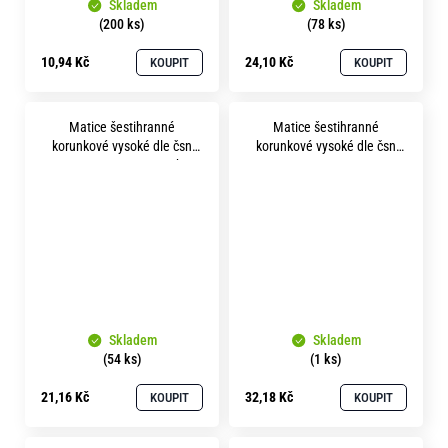
Skladem
Skladem
(200 ks)
(78 ks)
10,94 Kč
24,10 Kč
KOUPIT
KOUPIT
Matice šestihranné
Matice šestihranné
korunkové vysoké dle čsn
korunkové vysoké dle čsn
1411 m20 pevnost 8.8 bez
1411 m20x1.0 pevnost 8.8
povrchu
bez povrchu
Skladem
Skladem
(54 ks)
(1 ks)
21,16 Kč
32,18 Kč
KOUPIT
KOUPIT