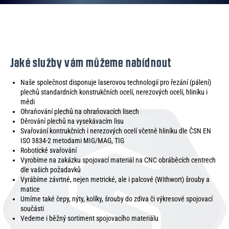
Jaké služby vám můžeme nabídnout
Naše společnost disponuje laserovou technologií pro řezání (pálení)
plechů standardních konstrukčních ocelí, nerezových ocelí, hliníku i
mědi
Ohraňování plechů na ohraňovacích lisech
Děrování plechů na vysekávacím lisu
Svařování kontrukčních i nerezových ocelí včetně hliníku dle ČSN EN
ISO 3834-2 metodami MIG/MAG, TIG
Robotické svařování
Vyrobíme na zakázku spojovací materiál na CNC obráběcích centrech
dle vašich požadavků
Vyrábíme závrtné, nejen metrické, ale i palcové (Withwort) šrouby a
matice
Umíme také čepy, nýty, kolíky, šrouby do zdiva či výkresové spojovací
součásti
Vedeme i běžný sortiment spojovacího materiálu