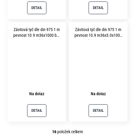
DETAIL
DETAIL
Závitová tyč dle din 975 1 m
Závitová tyč dle din 975 1 m
pevnost 10.9 m36x1000 bez
pevnost 10.9 m36x3.0x1000
povrchu
bez povrchu
Na dotaz
Na dotaz
DETAIL
DETAIL
16
položek celkem
O