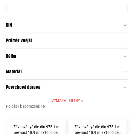
p
e
r
n
o
a
DIN
d
j
u
Průměr vnější
í
k
t
t
Délka
?
ů
Materiál
Povrchová úprava
HLEDAT
VYMAZAT FILTRY
Položek k zobrazení:
16
D
V
o
Závitová tyč dle din 975 1 m
Závitová tyč dle din 975 1 m
ý
p
pevnost 10.9 m 5x1000 bez
pevnost 10.9 m 8x1000 bez