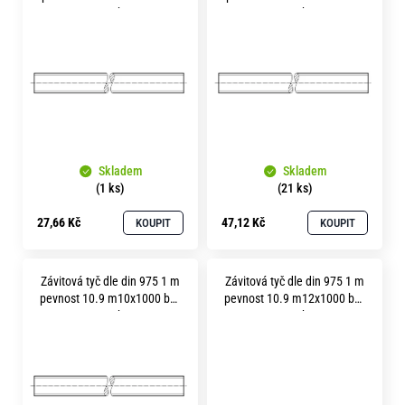
o
p
povrchu
povrchu
r
i
u
s
č
u
p
j
r
e
m
o
e
Skladem
Skladem
d
(1 ks)
(21 ks)
u
27,66 Kč
47,12 Kč
KOUPIT
KOUPIT
k
t
Závitová tyč dle din 975 1 m
Závitová tyč dle din 975 1 m
ů
pevnost 10.9 m10x1000 bez
pevnost 10.9 m12x1000 bez
povrchu
povrchu