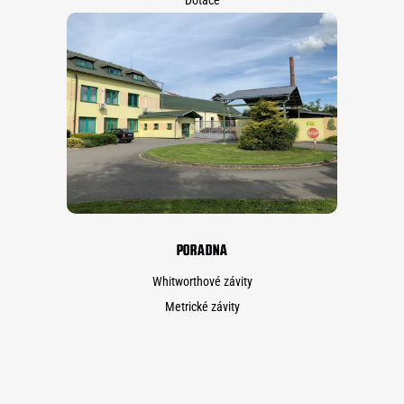
Dotace
PORADNA
Whitworthové závity
Metrické závity