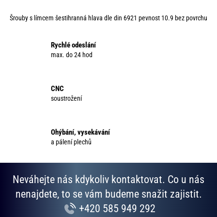
v
Šrouby s límcem šestihranná hlava dle din 6921 pevnost 10.9 bez povrchu
l
á
d
Rychlé odeslání
a
max. do 24 hod
c
í
p
CNC
r
soustrožení
v
k
y
Ohýbání, vysekávání
v
a pálení plechů
ý
p
i
Neváhejte nás kdykoliv kontaktovat. Co u nás
s
u
nenajdete, to se vám budeme snažit zajistit.
+420 585 949 292