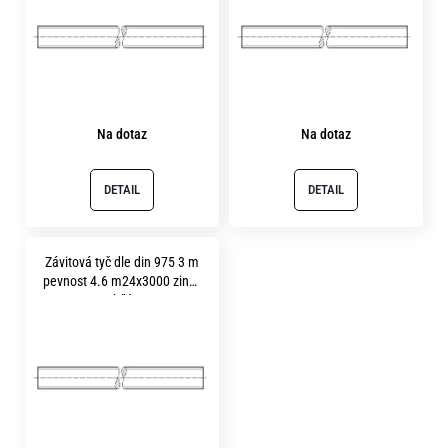
s
p
r
o
Na dotaz
Na dotaz
d
u
DETAIL
DETAIL
k
t
ů
Závitová tyč dle din 975 3 m
pevnost 4.6 m24x3000 zinek
bílý