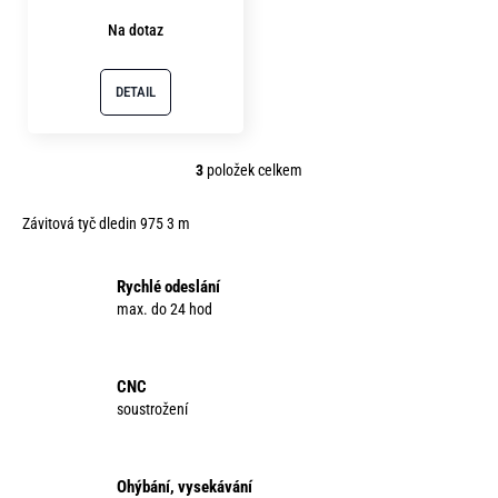
Na dotaz
DETAIL
3
položek celkem
O
v
Závitová tyč dledin 975 3 m
l
á
d
Rychlé odeslání
a
max. do 24 hod
c
í
p
CNC
r
soustrožení
v
k
y
Ohýbání, vysekávání