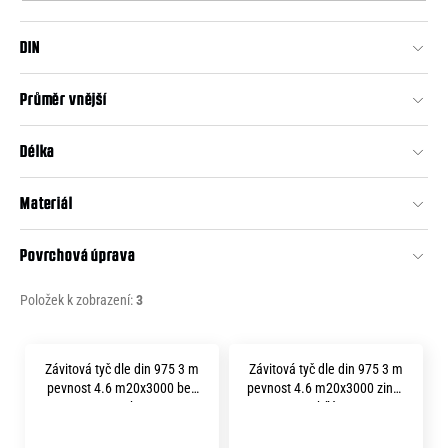
o
o
r
DIN
d
u
č
u
u
Průměr vnější
k
j
t
e
Délka
m
ů
e
Materiál
Povrchová úprava
Položek k zobrazení:
3
V
Závitová tyč dle din 975 3 m
Závitová tyč dle din 975 3 m
ý
pevnost 4.6 m20x3000 bez
pevnost 4.6 m20x3000 zinek
p
povrchu
bílý
i