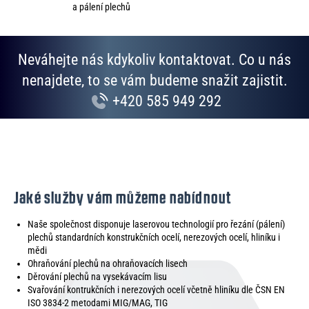
v
a pálení plechů
ý
p
i
Neváhejte nás kdykoliv kontaktovat. Co u nás
s
u
nenajdete, to se vám budeme snažit zajistit.
+420 585 949 292
Jaké služby vám můžeme nabídnout
Naše společnost disponuje laserovou technologií pro řezání (pálení)
plechů standardních konstrukčních ocelí, nerezových ocelí, hliníku i
mědi
Ohraňování plechů na ohraňovacích lisech
Děrování plechů na vysekávacím lisu
Svařování kontrukčních i nerezových ocelí včetně hliníku dle ČSN EN
ISO 3834-2 metodami MIG/MAG, TIG