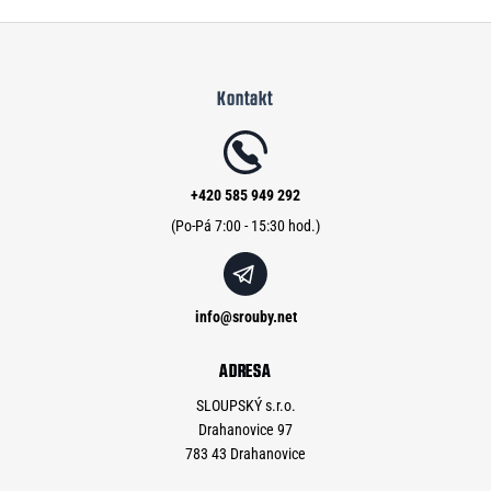
Z
á
Kontakt
p
a
t
í
+420 585 949 292
info
@
srouby.net
ADRESA
SLOUPSKÝ s.r.o.
Drahanovice 97
783 43 Drahanovice