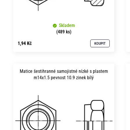
u
d
k
u
t
Skladem
k
ů
(489 ks)
t
1,94 Kč
KOUPIT
ů
Matice šestihranné samojistné nízké s plastem
m14x1.5 pevnost 10.9 zinek bílý