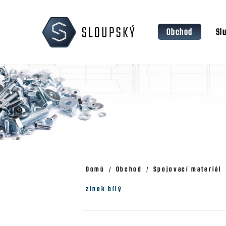
Přejít
K
na
o
Zpět
Zpět
obsah
Obchod
Sl
š
do
do
obchodu
obchodu
í
k
Domů
Obchod
Spojovací materiál
zinek bílý
P