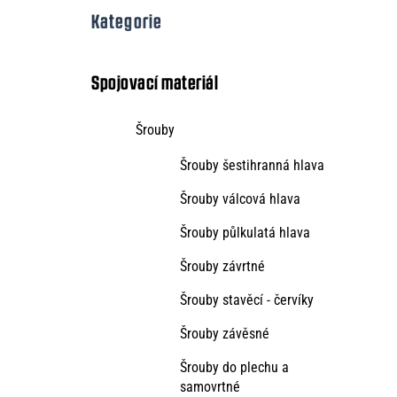
o
Přeskočit
Kategorie
kategorie
s
t
Spojovací materiál
r
Šrouby
a
Šrouby šestihranná hlava
n
n
Šrouby válcová hlava
í
Šrouby půlkulatá hlava
p
Šrouby závrtné
a
Šrouby stavěcí - červíky
n
Šrouby závěsné
e
Šrouby do plechu a
l
samovrtné