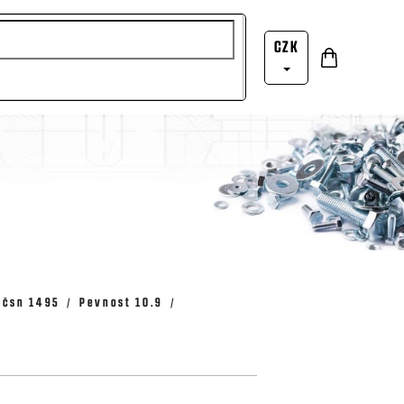
CZK
Nákupní
Přihlášení
košík
 čsn 1495
Pevnost 10.9