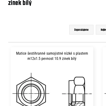
zinek bílý
Ř
Doporučujeme
Nejle
a
z
V
e
ý
Matice šestihranné samojistné nízké s plastem
n
m12x1.5 pevnost 10.9 zinek bílý
p
í
i
p
s
r
p
o
r
d
o