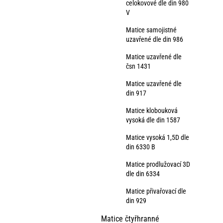
celokovové dle din 980
V
Matice samojistné
uzavřené dle din 986
Matice uzavřené dle
čsn 1431
Matice uzavřené dle
din 917
Matice klobouková
vysoká dle din 1587
Matice vysoká 1,5D dle
din 6330 B
Matice prodlužovací 3D
dle din 6334
Matice přivařovací dle
din 929
Matice čtyřhranné