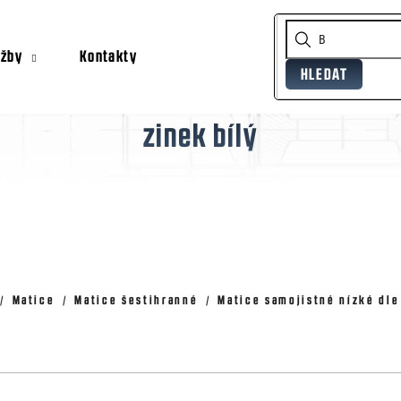
užby
Kontakty
HLEDAT
Co potřebujete najít?
zinek bílý
Doporučujeme
Matice
Matice šestihranné
Matice samojistné nízké dle