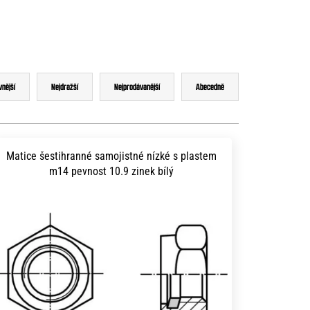
vnější
Nejdražší
Nejprodávanější
Abecedně
Matice šestihranné samojistné nízké s plastem
m14 pevnost 10.9 zinek bílý