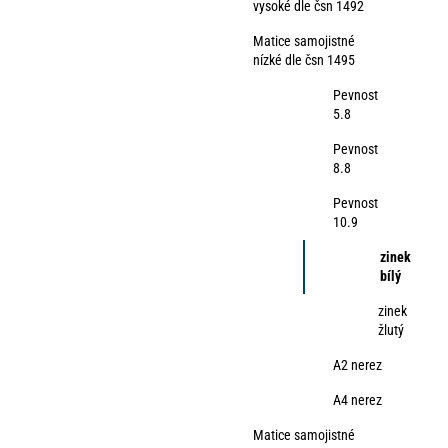
vysoké dle čsn 1492
Matice samojistné
nízké dle čsn 1495
Pevnost
5.8
Pevnost
8.8
Pevnost
10.9
zinek
bílý
zinek
žlutý
A2 nerez
A4 nerez
Matice samojistné