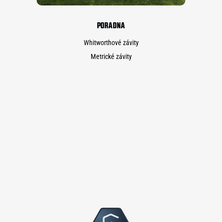
PORADNA
Whitworthové závity
Metrické závity