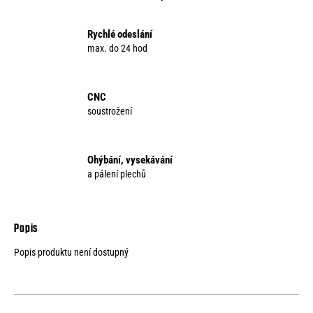
o
r
Rychlé odeslání
u
max. do 24 hod
č
u
j
CNC
e
soustrožení
m
e
Ohýbání, vysekávání
a pálení plechů
Popis produktu není dostupný