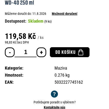
WD-40 250 ml
e
n
Můžeme doručit do:
11.8.2026
Možnosti doručení
a
Skladem
(9 ks)
j
í
119,58 Kč
/ ks
t
98,83 Kč bez DPH
Měrná
?
DO KOŠÍKU
cena:
Kategorie
:
Maziva
Hmotnost
:
0.276 kg
HLEDAT
EAN
:
5032227745162
D
o
Potřebujete poradit s výběrem?
p
Kontaktujte nás