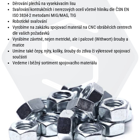
Děrování plechů na vysekávacím lisu
Svařování kontrukčních i nerezových ocelí včetně hliníku dle ČSN EN
ISO 3834-2 metodami MIG/MAG, TIG
Robotické svařování
Vyrobíme na zakázku spojovací materiál na CNC obráběcích centrech
dle vašich požadavků
Vyrábíme závrtné, nejen metrické, ale i palcové (Withwort) šrouby a
matice
Umíme také čepy, nýty, kolíky, šrouby do zdiva či výkresové spojovací
součásti
Vedeme i běžný sortiment spojovacího materiálu