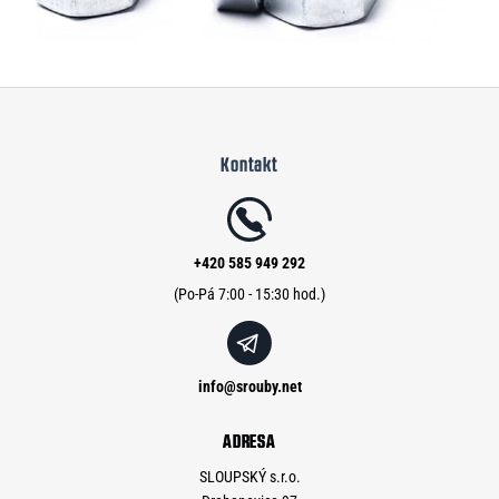
Z
á
Kontakt
p
a
t
í
+420 585 949 292
info
@
srouby.net
ADRESA
SLOUPSKÝ s.r.o.