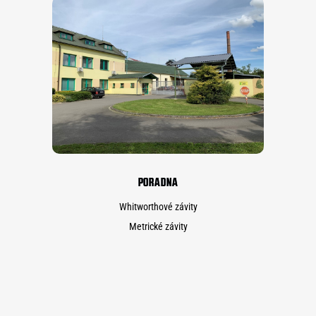
PORADNA
Whitworthové závity
Metrické závity