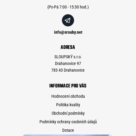
í
info
@
srouby.net
ADRESA
SLOUPSKÝ s.r.o.
Drahanovice 97
783 43 Drahanovice
INFORMACE PRO VÁS
Hodnocení obchodu
Politika kvality
Obchodní podmínky
Podmínky ochrany osobních údajů
Dotace