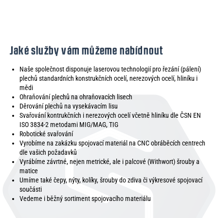
Jaké služby vám můžeme nabídnout
Naše společnost disponuje laserovou technologií pro řezání (pálení)
plechů standardních konstrukčních ocelí, nerezových ocelí, hliníku i
mědi
Ohraňování plechů na ohraňovacích lisech
Děrování plechů na vysekávacím lisu
Svařování kontrukčních i nerezových ocelí včetně hliníku dle ČSN EN
ISO 3834-2 metodami MIG/MAG, TIG
Robotické svařování
Vyrobíme na zakázku spojovací materiál na CNC obráběcích centrech
dle vašich požadavků
Vyrábíme závrtné, nejen metrické, ale i palcové (Withwort) šrouby a
matice
Umíme také čepy, nýty, kolíky, šrouby do zdiva či výkresové spojovací
součásti
Vedeme i běžný sortiment spojovacího materiálu