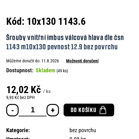
e
n
Kód:
10x130 1143.6
a
j
Šrouby vnitřní imbus válcová hlava dle čsn
í
1143 m10x130 pevnost 12.9 bez povrchu
t
Můžeme doručit do:
11.8.2026
Možnosti doručení
?
Skladem
(49 ks)
12,02 Kč
/ ks
HLEDAT
9,93 Kč bez DPH
Měrná
DO KOŠÍKU
cena:
D
o
Kategorie
:
bez povrchu
p