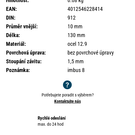
Hmotnost
:
0.08 kg
o
EAN
:
4012546228414
r
u
DIN
:
912
č
Průměr vnější
:
10 mm
u
Délka
:
130 mm
j
e
Materiál
:
ocel 12.9
m
Povrchová úprava
:
bez povrchové úpravy
e
Stoupání závitu
:
1,5 mm
Poznámka
:
imbus 8
Potřebujete poradit s výběrem?
Kontaktujte nás
Rychlé odeslání
max. do 24 hod