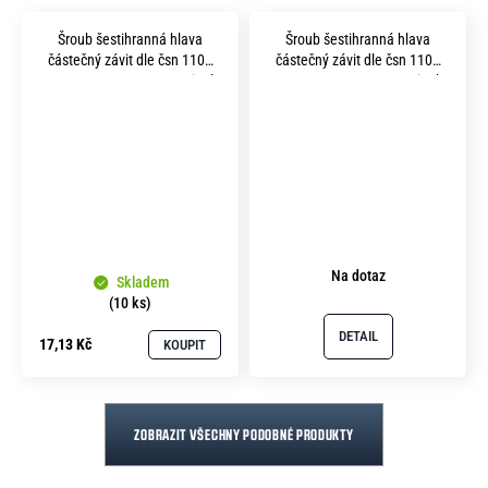
Šroub šestihranná hlava
Šroub šestihranná hlava
částečný závit dle čsn 1101
částečný závit dle čsn 1101
m14x100 pevnost 10.9 zinek
m20x 80 pevnost 10.9 zinek
bílý
bílý
Na dotaz
Skladem
(10 ks)
DETAIL
17,13 Kč
KOUPIT
ZOBRAZIT VŠECHNY PODOBNÉ PRODUKTY