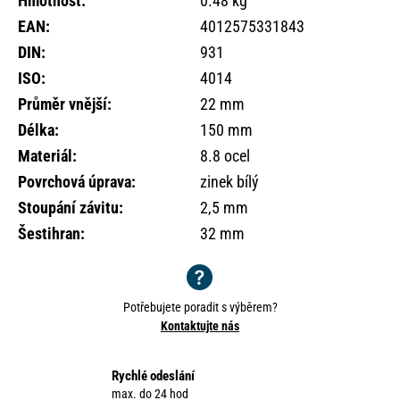
Hmotnost
:
0.48 kg
o
EAN
:
4012575331843
r
u
DIN
:
931
č
ISO
:
4014
u
Průměr vnější
:
22 mm
j
e
Délka
:
150 mm
m
Materiál
:
8.8 ocel
e
Povrchová úprava
:
zinek bílý
Stoupání závitu
:
2,5 mm
Šestihran
:
32 mm
Potřebujete poradit s výběrem?
Kontaktujte nás
Rychlé odeslání
max. do 24 hod