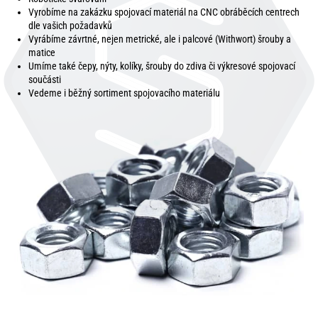
Vyrobíme na zakázku spojovací materiál na CNC obráběcích centrech
dle vašich požadavků
Vyrábíme závrtné, nejen metrické, ale i palcové (Withwort) šrouby a
matice
Umíme také čepy, nýty, kolíky, šrouby do zdiva či výkresové spojovací
součásti
Vedeme i běžný sortiment spojovacího materiálu