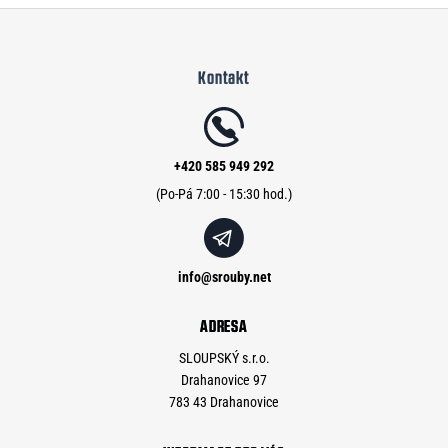
Z
á
Kontakt
p
a
t
í
+420 585 949 292
info
@
srouby.net
ADRESA
SLOUPSKÝ s.r.o.
Drahanovice 97
783 43 Drahanovice