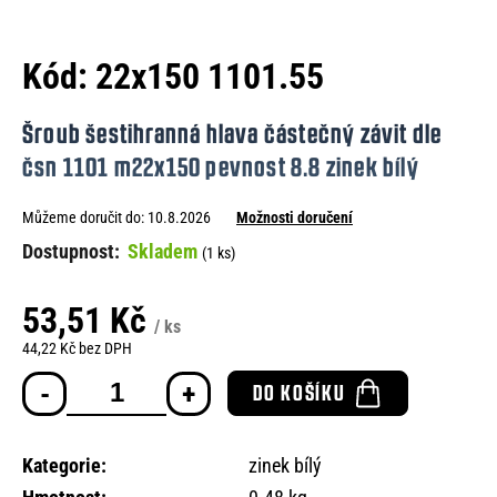
e
n
Kód:
22x150 1101.55
a
j
Šroub šestihranná hlava částečný závit dle
í
čsn 1101 m22x150 pevnost 8.8 zinek bílý
t
Můžeme doručit do:
10.8.2026
Možnosti doručení
?
Skladem
(1 ks)
53,51 Kč
/ ks
HLEDAT
44,22 Kč bez DPH
Měrná
DO KOŠÍKU
cena:
D
o
Kategorie
:
zinek bílý
p