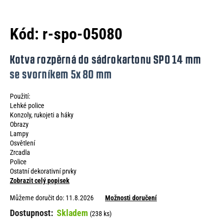
e
n
Kód:
r-spo-05080
a
j
Kotva rozpěrná do sádrokartonu SPO 14 mm
í
se svorníkem 5x 80 mm
t
Použití:
?
Lehké police
Konzoly, rukojeti a háky
Obrazy
Lampy
Osvětlení
HLEDAT
Zrcadla
Police
Ostatní dekorativní prvky
Zobrazit celý popisek
D
Můžeme doručit do:
11.8.2026
Možnosti doručení
o
Skladem
(238 ks)
p