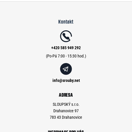
Z
á
Kontakt
p
a
t
í
+420 585 949 292
info
@
srouby.net
ADRESA
SLOUPSKÝ s.r.o.
Drahanovice 97
783 43 Drahanovice