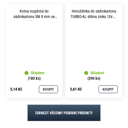
Kotva rozpěrná do
Hmoždinka do sádrokartonu
sádrokartonu SM 8 mm se
TURBO-AL slitina zinku 10x 35
stropním hákem 4x 32 mm
mm
Skladem
Skladem
(180 ks)
(390 ks)
5,14 Kč
5,61 Kč
KOUPIT
KOUPIT
ZOBRAZIT VŠECHNY PODOBNÉ PRODUKTY