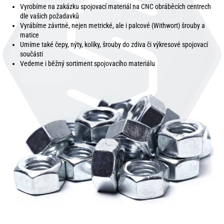
Vyrobíme na zakázku spojovací materiál na CNC obráběcích centrech
dle vašich požadavků
Vyrábíme závrtné, nejen metrické, ale i palcové (Withwort) šrouby a
matice
Umíme také čepy, nýty, kolíky, šrouby do zdiva či výkresové spojovací
součásti
Vedeme i běžný sortiment spojovacího materiálu