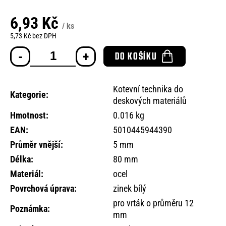
o
r
6,93 Kč
/ ks
u
5,73 Kč bez DPH
č
Měrná
u
DO KOŠÍKU
cena:
j
e
m
Kotevní technika do
e
Kategorie
:
deskových materiálů
Hmotnost
:
0.016 kg
EAN
:
5010445944390
Průměr vnější
:
5 mm
Délka
:
80 mm
Materiál
:
ocel
Povrchová úprava
:
zinek bílý
pro vrták o průměru 12
Poznámka
:
mm