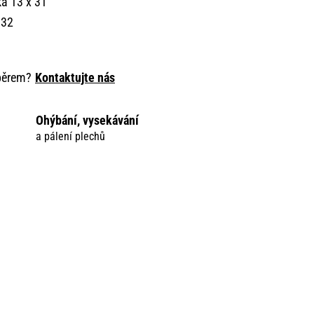
a 13 x 31
 32
ýběrem?
Kontaktujte nás
Ohýbání, vysekávání
a pálení plechů