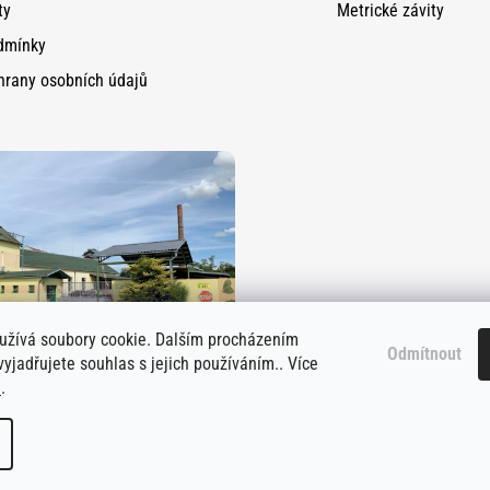
ty
Metrické závity
dmínky
hrany osobních údajů
užívá soubory cookie. Dalším procházením
Odmítnout
yjadřujete souhlas s jejich používáním.. Více
e
.
azena.
Upravit nastavení cookies