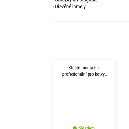
- Dřevěné lamely
Kleště montážní
profesionální pro kotvy
rozpěrné SM
Skladem