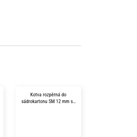
Kotva rozpěrná do
sádrokartonu SM 12 mm se
šroubem 6x 80 mm