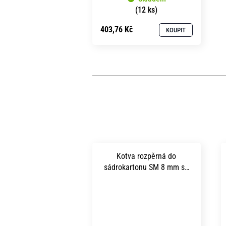
(12 ks)
403,76 Kč
KOUPIT
Kotva rozpěrná do
sádrokartonu SM 8 mm se
šroubem 4x 38 mm