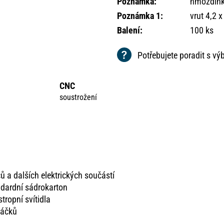
Poznámka
:
hmoždink
Poznámka 1
:
vrut 4,2 x
Balení
:
100 ks
Potřebujete poradit s v
CNC
soustrožení
ů a dalších elektrických součástí
ndardní sádrokarton
stropní svítidla
 háčků