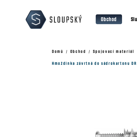
Přejít
K
na
o
Zpět
Zpět
obsah
Obchod
Sl
š
do
do
obchodu
obchodu
í
k
Domů
Obchod
Spojovací materiál
Hmoždinka závrtná do sádrokartonu DR