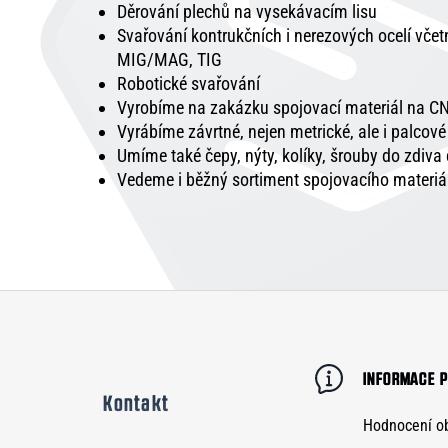
Děrování plechů na vysekávacím lisu
Svařování kontrukčních i nerezových ocelí vče
MIG/MAG, TIG
Robotické svařování
Vyrobíme na zakázku spojovací materiál na CN
Vyrábíme závrtné, nejen metrické, ale i palcov
Umíme také čepy, nýty, kolíky, šrouby do zdiva
Vedeme i běžný sortiment spojovacího materiá
Z
á
p
INFORMACE P
Kontakt
a
Hodnocení o
t