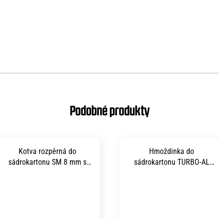
Kotva rozpěrná do
Hmoždinka do
sádrokartonu SM 8 mm s
sádrokartonu TURBO-AL
jednoduchým hákem 4x 32
slitina zinku 10x 35 mm
mm