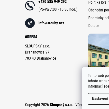
+420 585 949 292
Politika kvali
í
Obchodní po
Podmínky oc
info
@
srouby.net
Dotace
ADRESA
SLOUPSKÝ s.r.o.
Drahanovice 97
783 43 Drahanovice
Tento web po
tohoto webu v
informací
zd
Nastavení
Copyright 2026
Sloupský s.r.o.
. Všechna práva vyhr