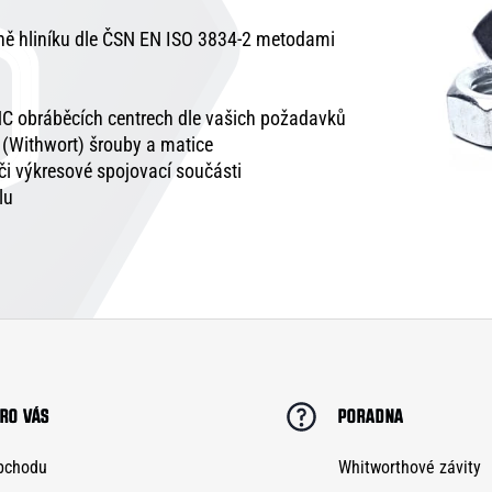
tně hliníku dle ČSN EN ISO 3834-2 metodami
C obráběcích centrech dle vašich požadavků
é (Withwort) šrouby a matice
 či výkresové spojovací součásti
lu
RO VÁS
PORADNA
bchodu
Whitworthové závity