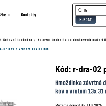
užby
Kontakty
HLEDAT
Co potřebujete najít?
Doporučujeme
Kotevní technika
Kotevní technika do deskových materiá
A-02 kov s vrutem 13x 31 mm
Kód:
r-dra-02 
Hmoždinka závrtná 
kov s vrutem 13x 31
Můžeme doručit do:
11.8.2026