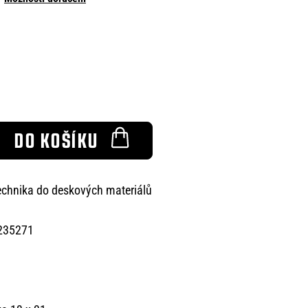
DO KOŠÍKU
echnika do deskových materiálů
235271