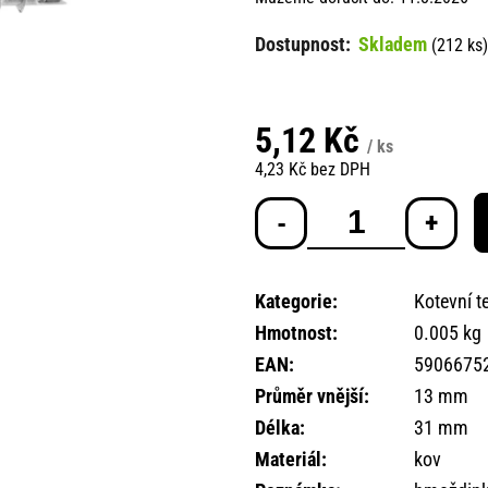
Skladem
(212 ks)
5,12 Kč
/ ks
4,23 Kč bez DPH
Měrná
cena:
Kategorie
:
Kotevní t
Hmotnost
:
0.005 kg
EAN
:
5906675
Průměr vnější
:
13 mm
Délka
:
31 mm
Materiál
:
kov