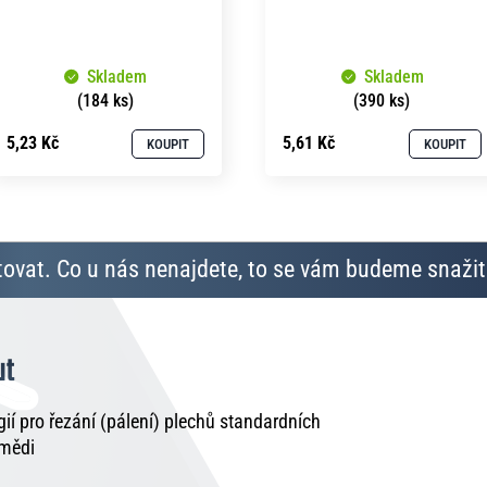
Skladem
Skladem
(184 ks)
(390 ks)
5,23 Kč
5,61 Kč
KOUPIT
KOUPIT
ovat. Co u nás nenajdete, to se vám budeme snažit 
ut
í pro řezání (pálení) plechů standardních
 mědi