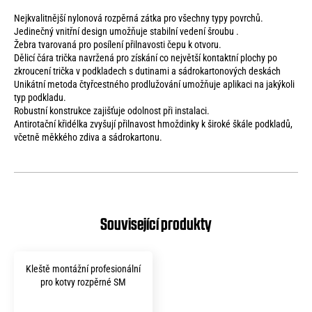
Nejkvalitnější nylonová rozpěrná zátka pro všechny typy povrchů.
Jedinečný vnitřní design umožňuje stabilní vedení šroubu .
Žebra tvarovaná pro posílení přilnavosti čepu k otvoru.
Dělicí čára trička navržená pro získání co největší kontaktní plochy po
zkroucení trička v podkladech s dutinami a sádrokartonových deskách
Unikátní metoda čtyřcestného prodlužování umožňuje aplikaci na jakýkoli
typ podkladu.
Robustní konstrukce zajišťuje odolnost při instalaci.
Antirotační křidélka zvyšují přilnavost hmoždinky k široké škále podkladů,
včetně měkkého zdiva a sádrokartonu.
Kleště montážní profesionální
pro kotvy rozpěrné SM