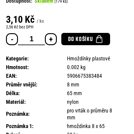
Skladem
(179 ks)
o
r
u
3,10 Kč
/ ks
č
2,56 Kč bez DPH
u
Měrná
j
DO KOŠÍKU
cena:
e
m
e
Kategorie
:
Hmoždínky plastové
Hmotnost
:
0.002 kg
EAN
:
5906675383484
Průměr vnější
:
8 mm
Délka
:
65 mm
Materiál
:
nylon
pro vrták o průměru 8
Poznámka
:
mm
Poznámka 1
:
hmoždinka 8 x 65