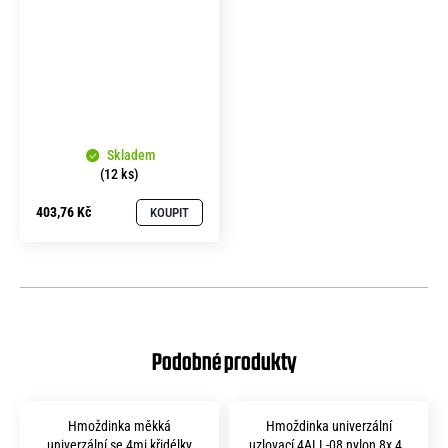
Skladem
(12 ks)
403,76 Kč
KOUPIT
Hmoždinka měkká
Hmoždinka univerzální
univerzální se 4mi křidélky
uzlovací 4ALL-08 nylon 8x 40