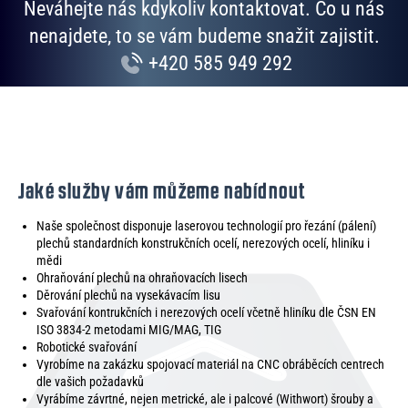
Neváhejte nás kdykoliv kontaktovat. Co u nás
nenajdete, to se vám budeme snažit zajistit.
+420 585 949 292
Jaké služby vám můžeme nabídnout
Naše společnost disponuje laserovou technologií pro řezání (pálení)
plechů standardních konstrukčních ocelí, nerezových ocelí, hliníku i
mědi
Ohraňování plechů na ohraňovacích lisech
Děrování plechů na vysekávacím lisu
Svařování kontrukčních i nerezových ocelí včetně hliníku dle ČSN EN
ISO 3834-2 metodami MIG/MAG, TIG
Robotické svařování
Vyrobíme na zakázku spojovací materiál na CNC obráběcích centrech
dle vašich požadavků
Vyrábíme závrtné, nejen metrické, ale i palcové (Withwort) šrouby a