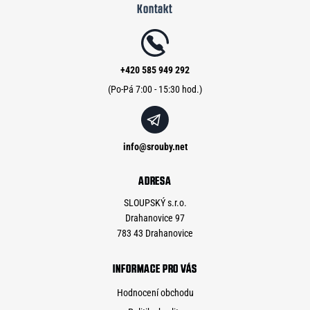
Kontakt
p
a
t
í
+420 585 949 292
info
@
srouby.net
ADRESA
SLOUPSKÝ s.r.o.
Drahanovice 97
783 43 Drahanovice
INFORMACE PRO VÁS
Hodnocení obchodu