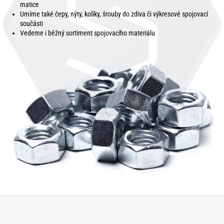
matice
Umíme také čepy, nýty, kolíky, šrouby do zdiva či výkresové spojovací
součásti
Vedeme i běžný sortiment spojovacího materiálu
Z
á