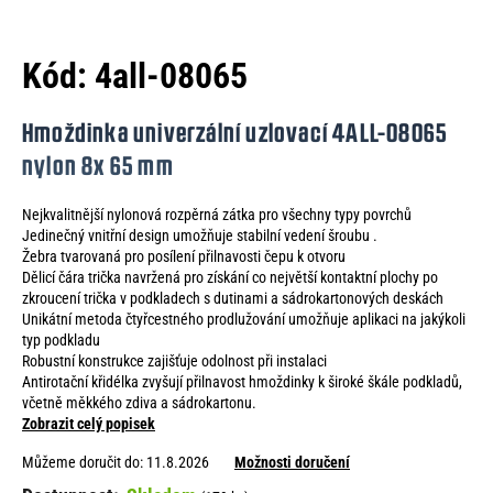
e
n
Kód:
4all-08065
a
j
Hmoždinka univerzální uzlovací 4ALL-08065
í
nylon 8x 65 mm
t
Nejkvalitnější nylonová rozpěrná zátka pro všechny typy povrchů
?
Jedinečný vnitřní design umožňuje stabilní vedení šroubu .
Žebra tvarovaná pro posílení přilnavosti čepu k otvoru
Dělicí čára trička navržená pro získání co největší kontaktní plochy po
zkroucení trička v podkladech s dutinami a sádrokartonových deskách
Unikátní metoda čtyřcestného prodlužování umožňuje aplikaci na jakýkoli
HLEDAT
typ podkladu
Robustní konstrukce zajišťuje odolnost při instalaci
Antirotační křidélka zvyšují přilnavost hmoždinky k široké škále podkladů,
včetně měkkého zdiva a sádrokartonu.
Zobrazit celý popisek
D
o
Můžeme doručit do:
11.8.2026
Možnosti doručení
p