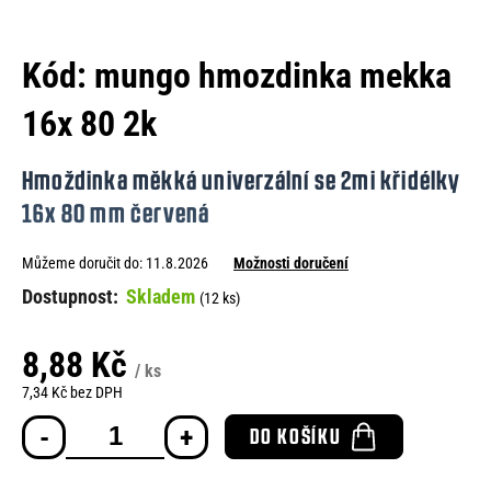
e
n
Kód:
mungo hmozdinka mekka
a
16x 80 2k
j
í
Hmoždinka měkká univerzální se 2mi křidélky
t
16x 80 mm červená
?
Můžeme doručit do:
11.8.2026
Možnosti doručení
Skladem
(12 ks)
HLEDAT
8,88 Kč
/ ks
7,34 Kč bez DPH
Měrná
D
DO KOŠÍKU
cena:
o
p