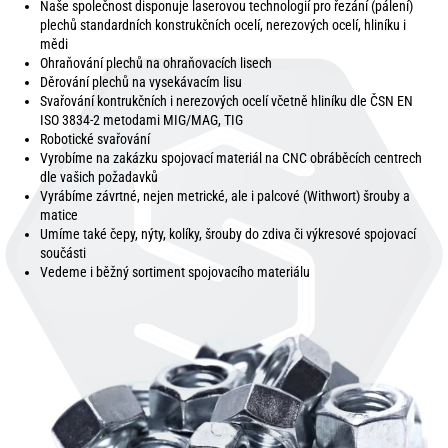
Naše společnost disponuje laserovou technologií pro řezání (pálení)
plechů standardních konstrukčních ocelí, nerezových ocelí, hliníku i
mědi
Ohraňování plechů na ohraňovacích lisech
Děrování plechů na vysekávacím lisu
Svařování kontrukčních i nerezových ocelí včetně hliníku dle ČSN EN
ISO 3834-2 metodami MIG/MAG, TIG
Robotické svařování
Vyrobíme na zakázku spojovací materiál na CNC obráběcích centrech
dle vašich požadavků
Vyrábíme závrtné, nejen metrické, ale i palcové (Withwort) šrouby a
matice
Umíme také čepy, nýty, kolíky, šrouby do zdiva či výkresové spojovací
součásti
Vedeme i běžný sortiment spojovacího materiálu