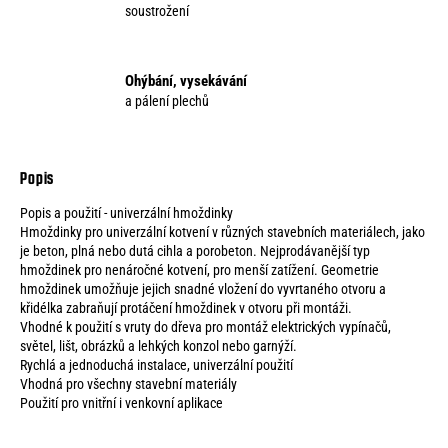
soustrožení
Ohýbání, vysekávání
a pálení plechů
Popis a použití - univerzální hmoždinky
Hmoždinky pro univerzální kotvení v různých stavebních materiálech, jako
je beton, plná nebo dutá cihla a porobeton. Nejprodávanější typ
hmoždinek pro nenáročné kotvení, pro menší zatížení. Geometrie
hmoždinek umožňuje jejich snadné vložení do vyvrtaného otvoru a
křidélka zabraňují protáčení hmoždinek v otvoru při montáži.
Vhodné k použití s vruty do dřeva pro montáž elektrických vypínačů,
světel, lišt, obrázků a lehkých konzol nebo garnýží.
Rychlá a jednoduchá instalace, univerzální použití
Vhodná pro všechny stavební materiály
Použití pro vnitřní i venkovní aplikace