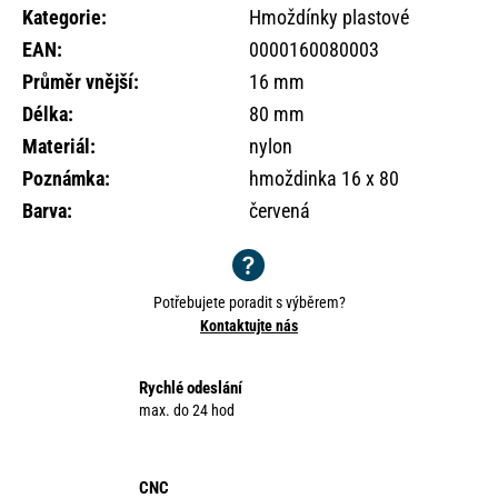
o
Kategorie
:
Hmoždínky plastové
r
EAN
:
0000160080003
u
Průměr vnější
:
16 mm
č
u
Délka
:
80 mm
j
Materiál
:
nylon
e
Poznámka
:
hmoždinka 16 x 80
m
e
Barva
:
červená
Potřebujete poradit s výběrem?
Kontaktujte nás
Rychlé odeslání
max. do 24 hod
CNC