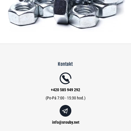
Z
á
Kontakt
p
a
t
í
+420 585 949 292
info
@
srouby.net