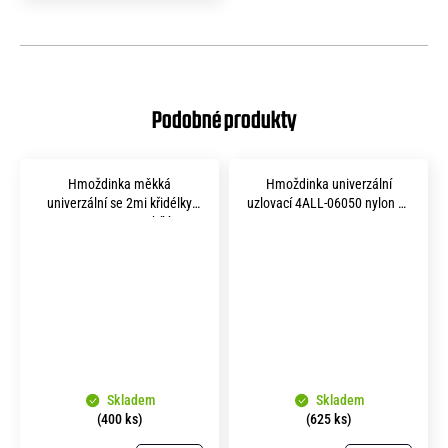
Hmoždinka měkká
Hmoždinka univerzální
univerzální se 2mi křidélky
uzlovací 4ALL-06050 nylon 6x
UPA 6x 30 mm bílá
50 mm
Skladem
Skladem
(400 ks)
(625 ks)