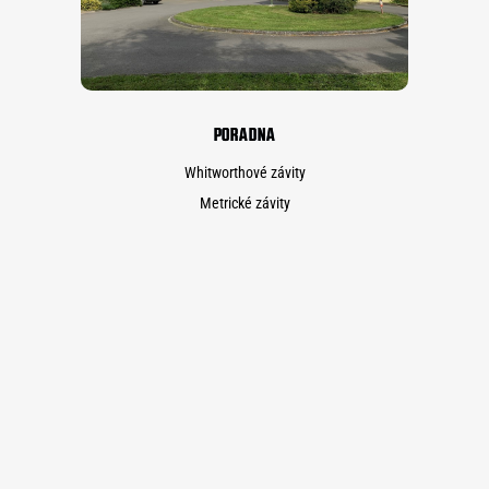
PORADNA
Whitworthové závity
Metrické závity