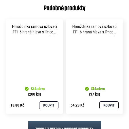
Hmoždinka rámová uzlovací
Hmoždinka rámová uzlovací
FF1 6-hraná hlava s límcem
FF1 6-hraná hlava s límcem
TORX 40 10x100 mm zinek
TORX 40 10x240 mm zinek
bílý
bílý
Skladem
Skladem
(200 ks)
(37 ks)
18,80 Kč
54,23 Kč
KOUPIT
KOUPIT