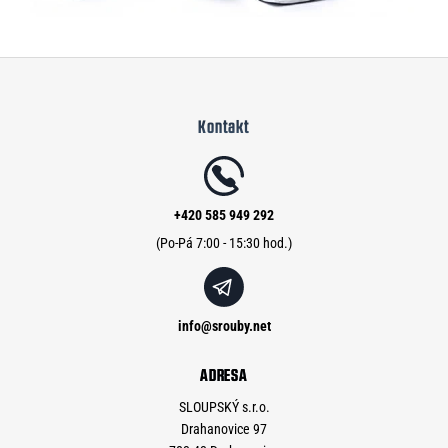
Z
á
Kontakt
p
a
t
í
+420 585 949 292
info
@
srouby.net
ADRESA
SLOUPSKÝ s.r.o.
Drahanovice 97