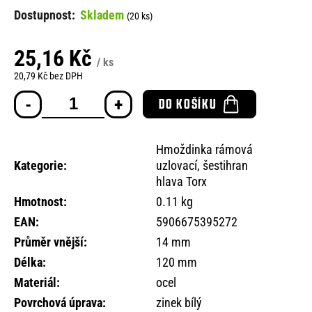
o
Skladem
(20 ks)
r
u
25,16 Kč
č
/ ks
u
20,79 Kč bez DPH
j
Měrná
e
DO KOŠÍKU
cena:
m
e
Hmoždinka rámová
Kategorie
:
uzlovací, šestihran
hlava Torx
Hmotnost
:
0.11 kg
EAN
:
5906675395272
Průměr vnější
:
14 mm
Délka
:
120 mm
Materiál
:
ocel
Povrchová úprava
:
zinek bílý