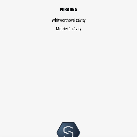
PORADNA
Whitworthové závity
Metrické závity