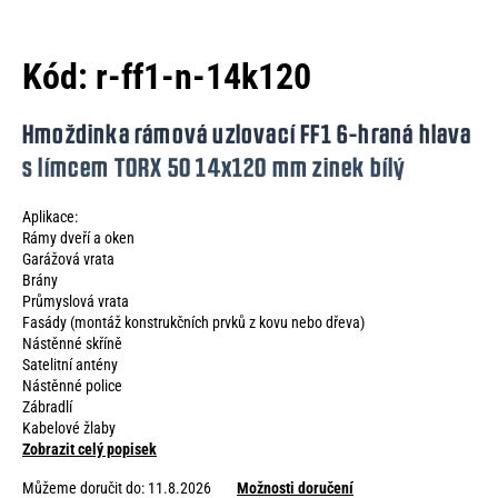
e
n
Kód:
r-ff1-n-14k120
a
j
Hmoždinka rámová uzlovací FF1 6-hraná hlava
í
s límcem TORX 50 14x120 mm zinek bílý
t
Aplikace:
?
Rámy dveří a oken
Garážová vrata
Brány
Průmyslová vrata
Fasády (montáž konstrukčních prvků z kovu nebo dřeva)
HLEDAT
Nástěnné skříně
Satelitní antény
Nástěnné police
Zábradlí
Kabelové žlaby
D
Zobrazit celý popisek
o
p
Můžeme doručit do:
11.8.2026
Možnosti doručení