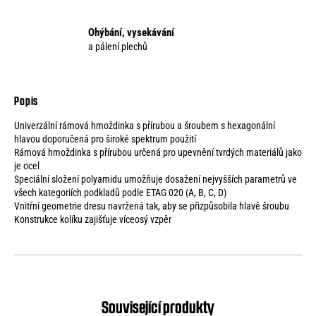
Ohýbání, vysekávání
a pálení plechů
Univerzální rámová hmoždinka s přírubou a šroubem s hexagonální
hlavou doporučená pro široké spektrum použití
Rámová hmoždinka s přírubou určená pro upevnění tvrdých materiálů jako
je ocel
Speciální složení polyamidu umožňuje dosažení nejvyšších parametrů ve
všech kategoriích podkladů podle ETAG 020 (A, B, C, D)
Vnitřní geometrie dresu navržená tak, aby se přizpůsobila hlavě šroubu
Konstrukce kolíku zajišťuje víceosý vzpěr