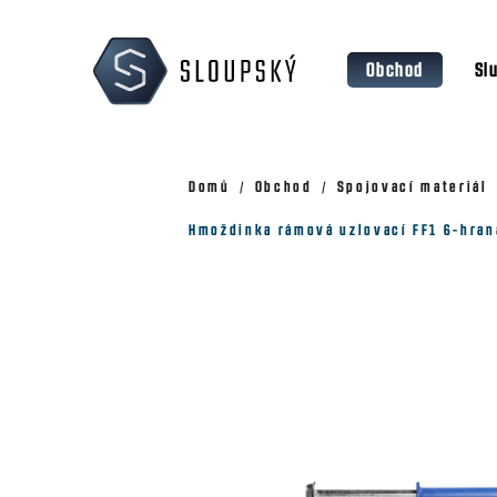
Přejít
K
na
o
Zpět
Zpět
obsah
Obchod
Sl
š
do
do
obchodu
obchodu
í
k
Domů
Obchod
Spojovací materiál
Hmoždinka rámová uzlovací FF1 6-hran