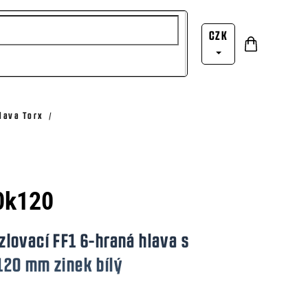
CZK
Nákupní
Přihlášení
košík
lava Torx
10k120
lovací FF1 6-hraná hlava s
20 mm zinek bílý