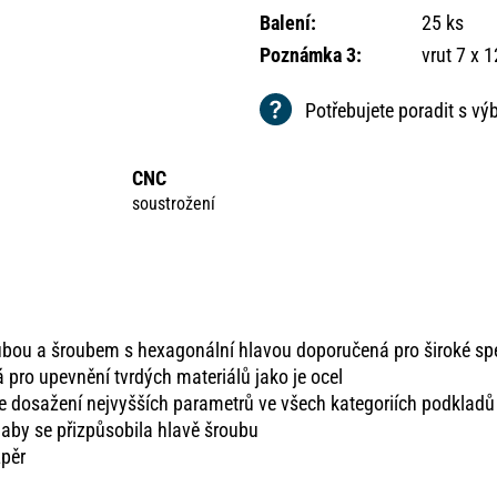
Balení
:
25 ks
Poznámka 3
:
vrut 7 x 
Potřebujete poradit s v
CNC
soustrožení
ubou a šroubem s hexagonální hlavou doporučená pro široké sp
ro upevnění tvrdých materiálů jako je ocel
 dosažení nejvyšších parametrů ve všech kategoriích podkladů 
 aby se přizpůsobila hlavě šroubu
zpěr