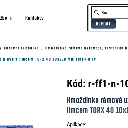
užby
Kontakty
HLEDAT
Co potřebujete najít?
Doporučujeme
Kotevní technika
Hmoždinka rámová uzlovací, šestihran h
á hlava s límcem TORX 40 10x120 mm zinek bílý
Kód:
r-ff1-n-
Hmoždinka rámová uz
límcem TORX 40 10x1
Aplikace: