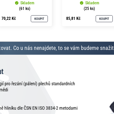
Skladem
Skladem
(61 ks)
(25 ks)
70,22 Kč
85,81 Kč
KOUPIT
KOUPIT
ovat. Co u nás nenajdete, to se vám budeme snažit 
ut
í pro řezání (pálení) plechů standardních
 mědi
tně hliníku dle ČSN EN ISO 3834-2 metodami