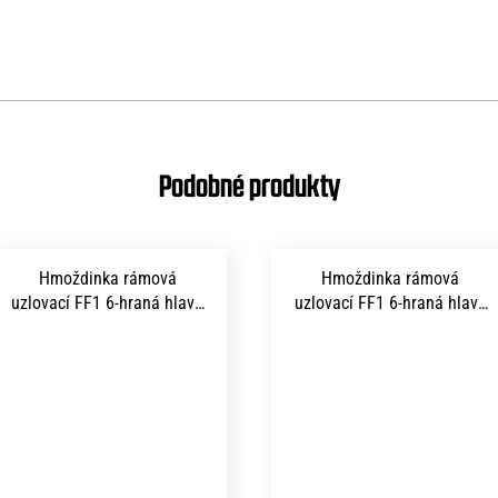
Hmoždinka rámová
Hmoždinka rámová
uzlovací FF1 6-hraná hlava
uzlovací FF1 6-hraná hlava
s límcem TORX 40 10x100
s límcem TORX 40 10x160
mm A4 nerez
mm A4 nerez