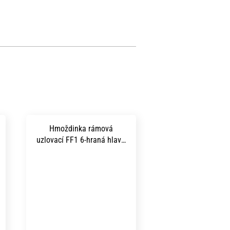
Hmoždinka rámová
uzlovací FF1 6-hraná hlava
s límcem TORX 40 10x100
mm zinek bílý