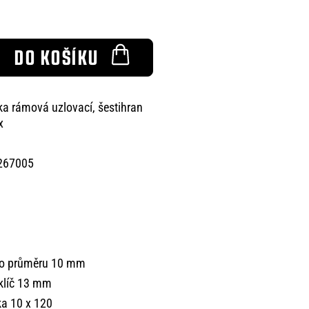
DO KOŠÍKU
a rámová uzlovací, šestihran
x
267005
k o průměru 10 mm
klíč 13 mm
a 10 x 120