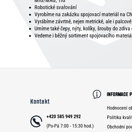
MIG/MAG, TIG
Robotické svařování
Vyrobíme na zakázku spojovací materiál na CN
Vyrábíme závrtné, nejen metrické, ale i palcov
Umíme také čepy, nýty, kolíky, šrouby do zdiva
Vedeme i běžný sortiment spojovacího materiá
Z
á
p
INFORMACE P
Kontakt
a
Hodnocení o
t
+420 585 949 292
Politika kvali
í
Obchodní po