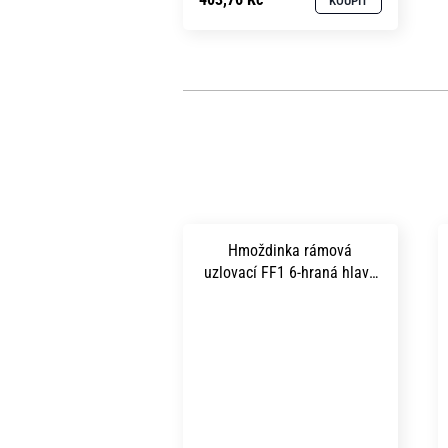
KOUPIT
Hmoždinka rámová
uzlovací FF1 6-hraná hlava
s límcem TORX 40 10x300
mm zinek bílý