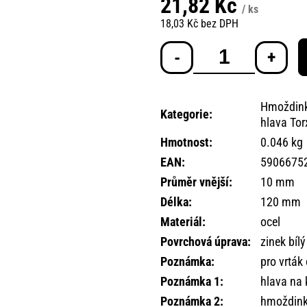
21,82 Kč
/ ks
18,03 Kč bez DPH
Měrná
cena:
Hmoždink
Kategorie
:
hlava Tor
Hmotnost
:
0.046 kg
EAN
:
5906675
Průměr vnější
:
10 mm
Délka
:
120 mm
Materiál
:
ocel
Povrchová úprava
:
zinek bílý
Poznámka
:
pro vrtá
Poznámka 1
:
hlava na 
Poznámka 2
:
hmoždink