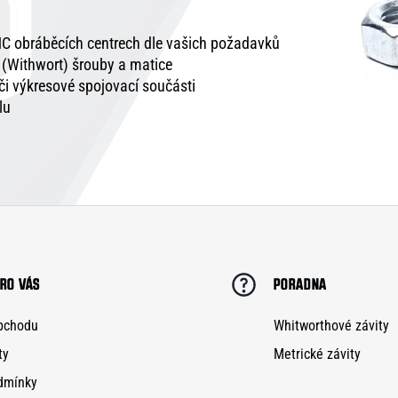
C obráběcích centrech dle vašich požadavků
é (Withwort) šrouby a matice
 či výkresové spojovací součásti
lu
RO VÁS
PORADNA
bchodu
Whitworthové závity
ty
Metrické závity
dmínky