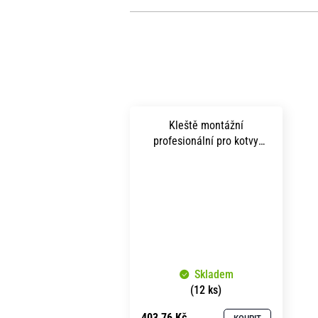
Kleště montážní
profesionální pro kotvy
rozpěrné SM
Skladem
(12 ks)
403,76 Kč