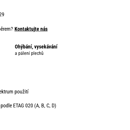
129
ýběrem?
Kontaktujte nás
Ohýbání, vysekávání
a pálení plechů
ektrum použití
podle ETAG 020 (A, B, C, D)