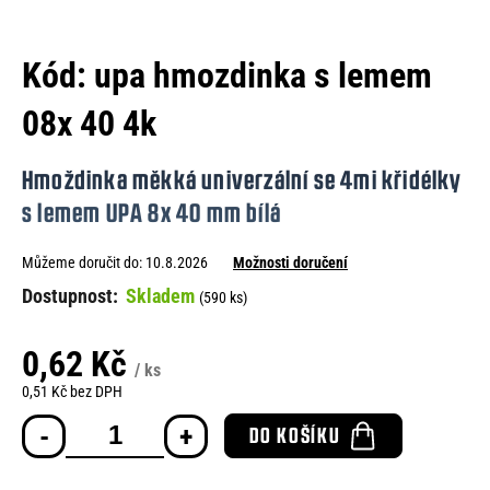
e
n
Kód:
upa hmozdinka s lemem
a
08x 40 4k
j
í
Hmoždinka měkká univerzální se 4mi křidélky
t
s lemem UPA 8x 40 mm bílá
?
Můžeme doručit do:
10.8.2026
Možnosti doručení
Skladem
(590 ks)
HLEDAT
0,62 Kč
/ ks
0,51 Kč bez DPH
Měrná
D
DO KOŠÍKU
cena:
o
p