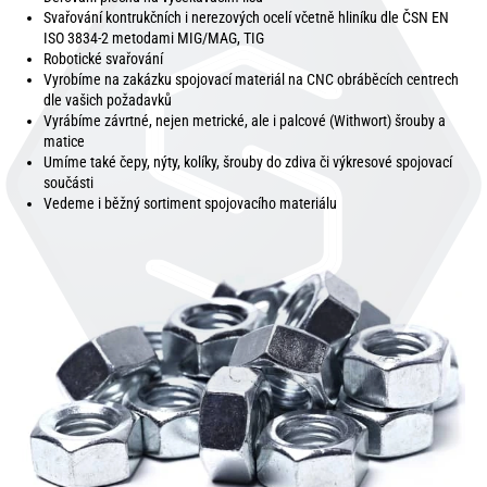
Svařování kontrukčních i nerezových ocelí včetně hliníku dle ČSN EN
ISO 3834-2 metodami MIG/MAG, TIG
Robotické svařování
Vyrobíme na zakázku spojovací materiál na CNC obráběcích centrech
dle vašich požadavků
Vyrábíme závrtné, nejen metrické, ale i palcové (Withwort) šrouby a
matice
Umíme také čepy, nýty, kolíky, šrouby do zdiva či výkresové spojovací
součásti
Vedeme i běžný sortiment spojovacího materiálu