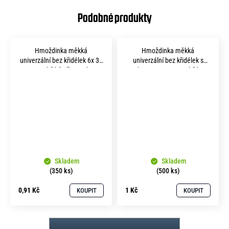
Hmoždinka měkká
Hmoždinka měkká
univerzální bez křidélek 6x 30
univerzální bez křidélek s
mm bílá čtyřhranná
lemem 6x 30 mm bílá
Skladem
Skladem
(350 ks)
(500 ks)
0,91 Kč
1 Kč
KOUPIT
KOUPIT