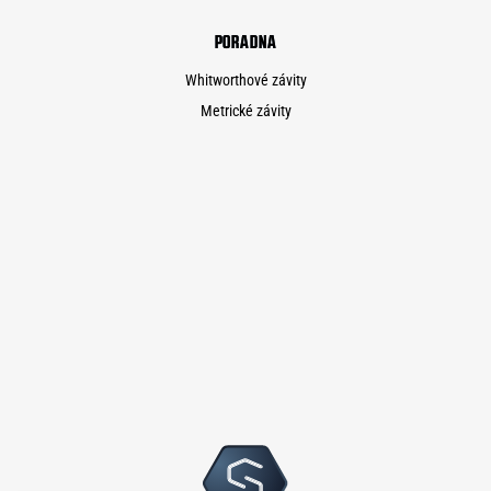
PORADNA
Whitworthové závity
Metrické závity