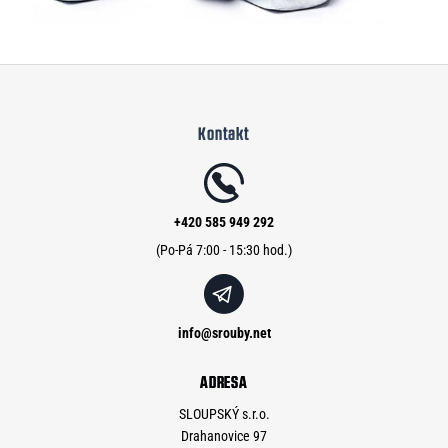
Z
á
Kontakt
p
a
t
í
+420 585 949 292
info
@
srouby.net
ADRESA
SLOUPSKÝ s.r.o.
Drahanovice 97