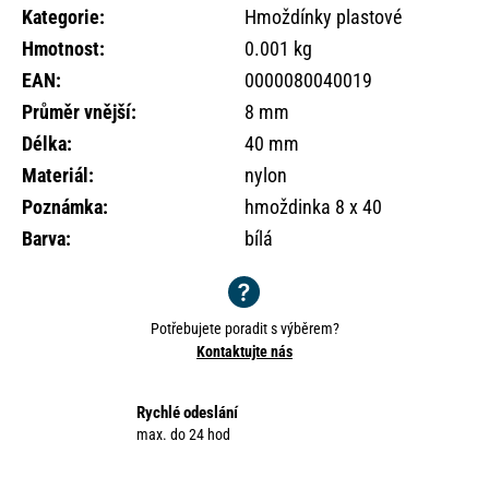
o
Kategorie
:
Hmoždínky plastové
r
Hmotnost
:
0.001 kg
u
EAN
:
0000080040019
č
u
Průměr vnější
:
8 mm
j
Délka
:
40 mm
e
Materiál
:
nylon
m
e
Poznámka
:
hmoždinka 8 x 40
Barva
:
bílá
Potřebujete poradit s výběrem?
Kontaktujte nás
Rychlé odeslání
max. do 24 hod