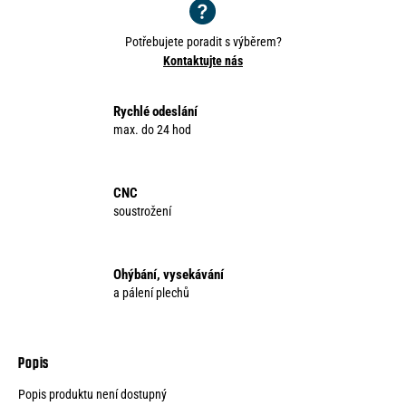
o
r
Potřebujete poradit s výběrem?
u
Kontaktujte nás
č
u
j
Rychlé odeslání
e
max. do 24 hod
m
e
CNC
soustrožení
Ohýbání, vysekávání
a pálení plechů
Popis produktu není dostupný