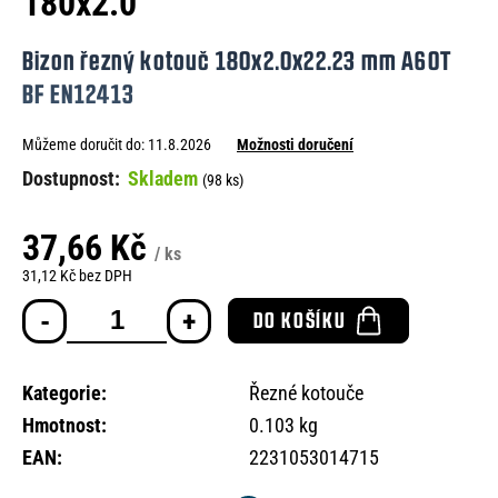
180x2.0
e
n
Bizon řezný kotouč 180x2.0x22.23 mm A60T
a
BF EN12413
j
Můžeme doručit do:
11.8.2026
Možnosti doručení
í
Skladem
(98 ks)
t
?
37,66 Kč
/ ks
31,12 Kč bez DPH
Měrná
DO KOŠÍKU
cena:
HLEDAT
Kategorie
:
Řezné kotouče
Hmotnost
:
0.103 kg
D
EAN
:
2231053014715
o
p