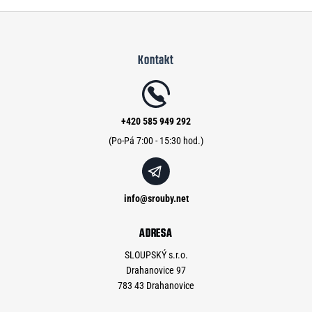
Z
á
Kontakt
p
a
t
í
+420 585 949 292
info
@
srouby.net
ADRESA
SLOUPSKÝ s.r.o.
Drahanovice 97
783 43 Drahanovice