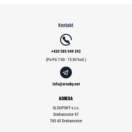
Z
á
Kontakt
p
a
t
í
+420 585 949 292
info
@
srouby.net
ADRESA
SLOUPSKÝ s.r.o.
Drahanovice 97
783 43 Drahanovice