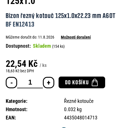
125x1.0
e
n
Bizon řezný kotouč 125x1.0x22.23 mm A60T
a
BF EN12413
j
Můžeme doručit do:
11.8.2026
Možnosti doručení
í
Skladem
(154 ks)
t
?
22,54 Kč
/ ks
18,63 Kč bez DPH
Měrná
DO KOŠÍKU
cena:
HLEDAT
Kategorie
:
Řezné kotouče
Hmotnost
:
0.032 kg
D
EAN
:
4435048014713
o
p