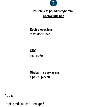
o
r
Potřebujete poradit s výběrem?
u
Kontaktujte nás
č
u
j
Rychlé odeslání
e
max. do 24 hod
m
e
CNC
soustrožení
Ohýbání, vysekávání
a pálení plechů
Popis produktu není dostupný