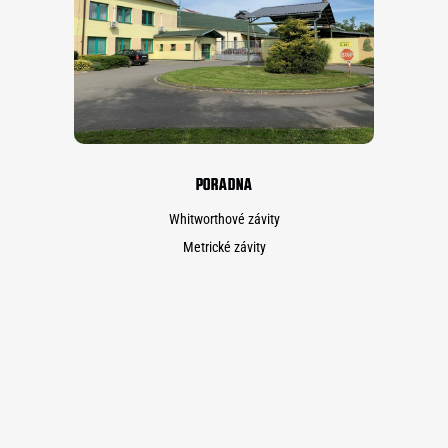
PORADNA
Whitworthové závity
Metrické závity