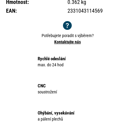
Hmotnost
:
0.362 kg
o
r
EAN
:
2331043114569
u
č
u
Potřebujete poradit s výběrem?
j
Kontaktujte nás
e
m
e
Rychlé odeslání
max. do 24 hod
CNC
soustrožení
Ohýbání, vysekávání
a pálení plechů