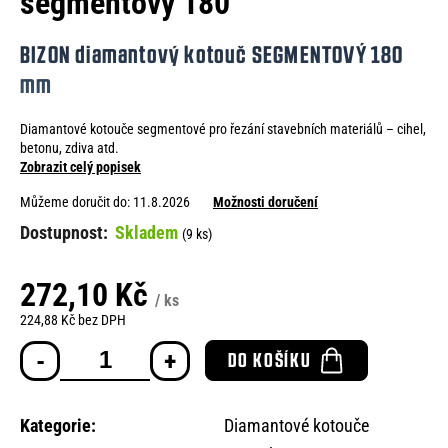
segmentovy 180
e
n
BIZON diamantový kotouč SEGMENTOVÝ 180
a
mm
j
Diamantové kotouče segmentové pro řezání stavebních materiálů – cihel,
í
betonu, zdiva atd.
t
Zobrazit celý popisek
?
Můžeme doručit do:
11.8.2026
Možnosti doručení
Skladem
(9 ks)
272,10 Kč
/ ks
HLEDAT
224,88 Kč bez DPH
Měrná
DO KOŠÍKU
cena:
D
o
Kategorie
:
Diamantové kotouče
p