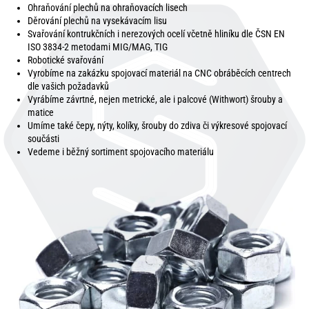
Ohraňování plechů na ohraňovacích lisech
Děrování plechů na vysekávacím lisu
Svařování kontrukčních i nerezových ocelí včetně hliníku dle ČSN EN
ISO 3834-2 metodami MIG/MAG, TIG
Robotické svařování
Vyrobíme na zakázku spojovací materiál na CNC obráběcích centrech
dle vašich požadavků
Vyrábíme závrtné, nejen metrické, ale i palcové (Withwort) šrouby a
matice
Umíme také čepy, nýty, kolíky, šrouby do zdiva či výkresové spojovací
součásti
Vedeme i běžný sortiment spojovacího materiálu