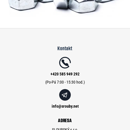
Z
á
Kontakt
p
a
t
í
+420 585 949 292
info
@
srouby.net
ADRESA
SLOUPSKÝ s.r.o.