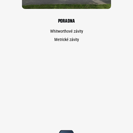
PORADNA
Whitworthové závity
Metrické závity