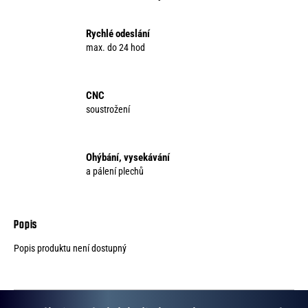
o
r
Rychlé odeslání
u
max. do 24 hod
č
u
j
CNC
e
soustrožení
m
e
Ohýbání, vysekávání
a pálení plechů
Popis produktu není dostupný