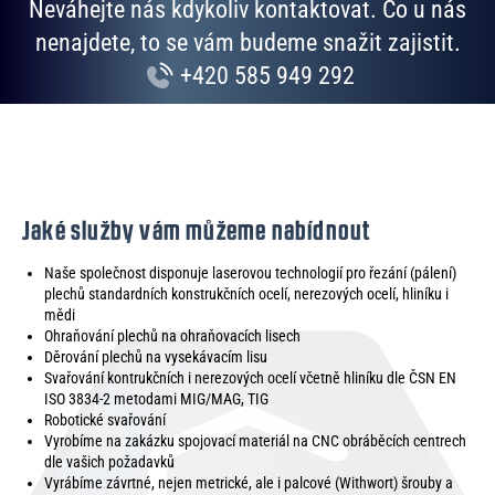
Neváhejte nás kdykoliv kontaktovat. Co u nás
nenajdete, to se vám budeme snažit zajistit.
+420 585 949 292
Jaké služby vám můžeme nabídnout
Naše společnost disponuje laserovou technologií pro řezání (pálení)
plechů standardních konstrukčních ocelí, nerezových ocelí, hliníku i
mědi
Ohraňování plechů na ohraňovacích lisech
Děrování plechů na vysekávacím lisu
Svařování kontrukčních i nerezových ocelí včetně hliníku dle ČSN EN
ISO 3834-2 metodami MIG/MAG, TIG
Robotické svařování
Vyrobíme na zakázku spojovací materiál na CNC obráběcích centrech
dle vašich požadavků
Vyrábíme závrtné, nejen metrické, ale i palcové (Withwort) šrouby a