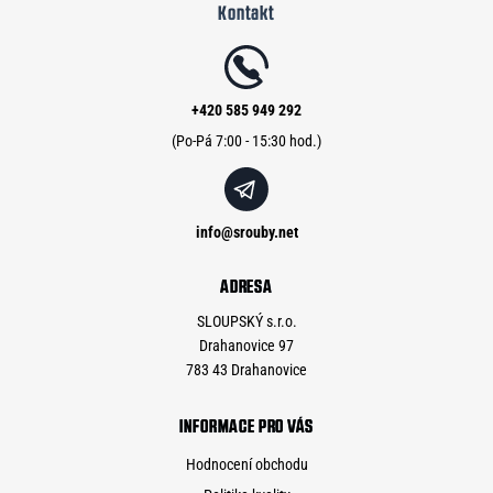
Kontakt
p
a
t
í
+420 585 949 292
info
@
srouby.net
ADRESA
SLOUPSKÝ s.r.o.
Drahanovice 97
783 43 Drahanovice
INFORMACE PRO VÁS
Hodnocení obchodu