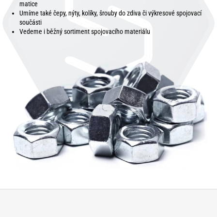
matice
Umíme také čepy, nýty, kolíky, šrouby do zdiva či výkresové spojovací
součásti
Vedeme i běžný sortiment spojovacího materiálu
Z
á