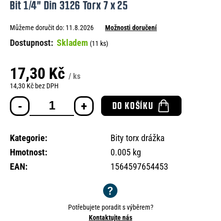
Bit 1/4" Din 3126 Torx 7 x 25
e
n
Můžeme doručit do:
11.8.2026
Možnosti doručení
a
Skladem
(11 ks)
j
í
17,30 Kč
/ ks
t
14,30 Kč bez DPH
Měrná
?
DO KOŠÍKU
cena:
Kategorie
:
Bity torx drážka
Hmotnost
:
0.005 kg
HLEDAT
EAN
:
1564597654453
D
o
Potřebujete poradit s výběrem?
p
Kontaktujte nás