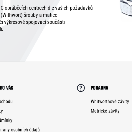
C obráběcích centrech dle vašich požadavků
é (Withwort) šrouby a matice
 či výkresové spojovací součásti
lu
RO VÁS
PORADNA
bchodu
Whitworthové závity
ty
Metrické závity
dmínky
hrany osobních údajů