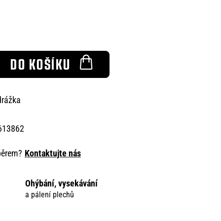
DO KOŠÍKU
 drážka
613862
ýběrem?
Kontaktujte nás
Ohýbání, vysekávání
a pálení plechů