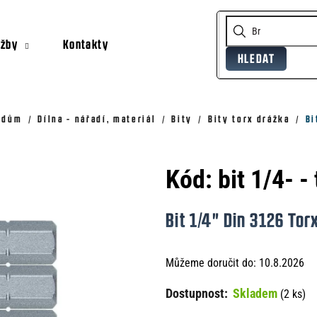
užby
Kontakty
HLEDAT
Co potřebujete najít?
Doporučujeme
, dům
Dílna - nářadí, materiál
Bity
Bity torx drážka
Bi
Kód:
bit 1/4- -
Bit 1/4" Din 3126 Tor
Můžeme doručit do:
10.8.2026
Skladem
(2 ks)