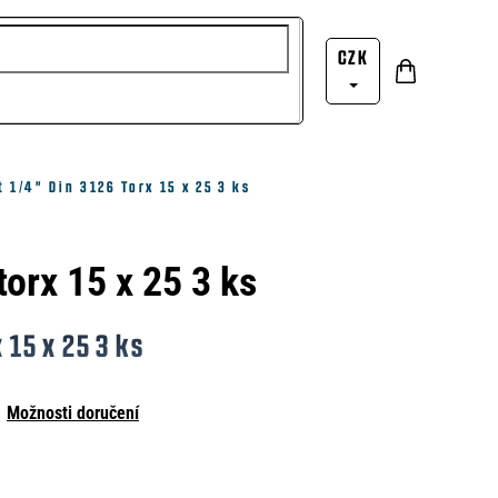
CZK
Nákupní
Přihlášení
košík
t 1/4" Din 3126 Torx 15 x 25 3 ks
 torx 15 x 25 3 ks
x 15 x 25 3 ks
Možnosti doručení