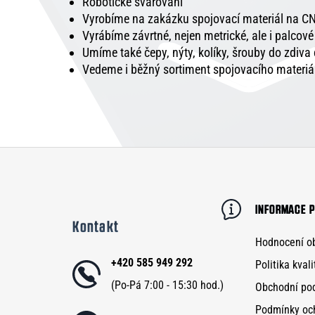
Robotické svařování
Vyrobíme na zakázku spojovací materiál na CN
Vyrábíme závrtné, nejen metrické, ale i palcov
Umíme také čepy, nýty, kolíky, šrouby do zdiva
Vedeme i běžný sortiment spojovacího materiá
Z
á
p
INFORMACE P
Kontakt
a
Hodnocení o
t
+420 585 949 292
Politika kvali
í
Obchodní po
Podmínky oc