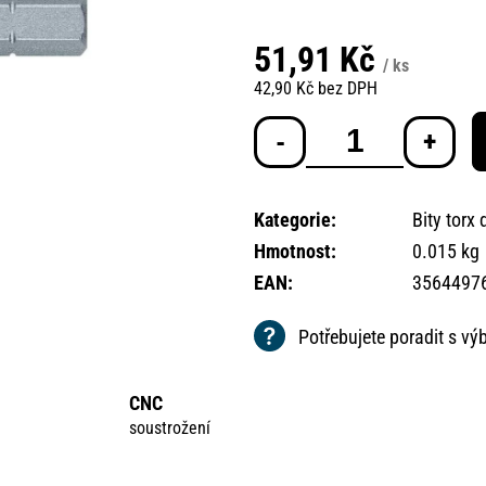
51,91 Kč
/ ks
42,90 Kč bez DPH
Měrná
cena:
Kategorie
:
Bity torx
Hmotnost
:
0.015 kg
EAN
:
3564497
Potřebujete poradit s v
CNC
soustrožení