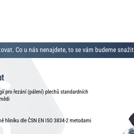
ovat. Co u nás nenajdete, to se vám budeme snažit 
ut
í pro řezání (pálení) plechů standardních
 mědi
tně hliníku dle ČSN EN ISO 3834-2 metodami