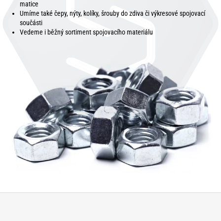
matice
Umíme také čepy, nýty, kolíky, šrouby do zdiva či výkresové spojovací
součásti
Vedeme i běžný sortiment spojovacího materiálu
Z
á