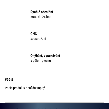
o
r
Rychlé odeslání
u
max. do 24 hod
č
u
j
CNC
e
soustrožení
m
e
Ohýbání, vysekávání
a pálení plechů
Popis produktu není dostupný