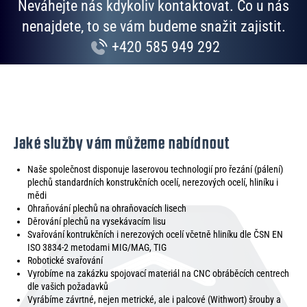
Neváhejte nás kdykoliv kontaktovat. Co u nás
nenajdete, to se vám budeme snažit zajistit.
+420 585 949 292
Jaké služby vám můžeme nabídnout
Naše společnost disponuje laserovou technologií pro řezání (pálení)
plechů standardních konstrukčních ocelí, nerezových ocelí, hliníku i
mědi
Ohraňování plechů na ohraňovacích lisech
Děrování plechů na vysekávacím lisu
Svařování kontrukčních i nerezových ocelí včetně hliníku dle ČSN EN
ISO 3834-2 metodami MIG/MAG, TIG
Robotické svařování
Vyrobíme na zakázku spojovací materiál na CNC obráběcích centrech
dle vašich požadavků
Vyrábíme závrtné, nejen metrické, ale i palcové (Withwort) šrouby a