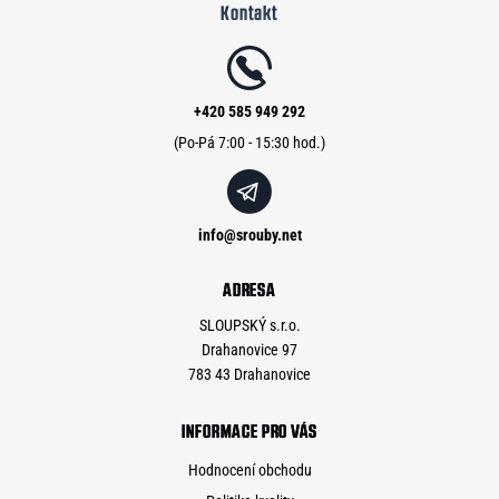
Kontakt
p
a
t
í
+420 585 949 292
info
@
srouby.net
ADRESA
SLOUPSKÝ s.r.o.
Drahanovice 97
783 43 Drahanovice
INFORMACE PRO VÁS
Hodnocení obchodu