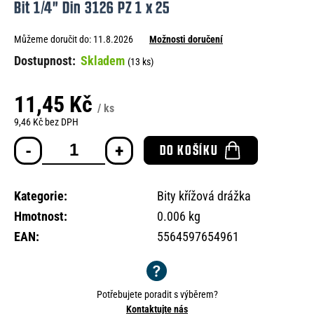
Bit 1/4" Din 3126 PZ 1 x 25
e
n
Můžeme doručit do:
11.8.2026
Možnosti doručení
a
Skladem
(13 ks)
j
í
11,45 Kč
/ ks
t
9,46 Kč bez DPH
Měrná
?
DO KOŠÍKU
cena:
Kategorie
:
Bity křížová drážka
Hmotnost
:
0.006 kg
HLEDAT
EAN
:
5564597654961
D
o
Potřebujete poradit s výběrem?
p
Kontaktujte nás