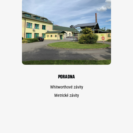
PORADNA
Whitworthové závity
Metrické závity