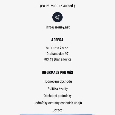
í
info
@
srouby.net
ADRESA
SLOUPSKÝ s.r.o.
Drahanovice 97
783 43 Drahanovice
INFORMACE PRO VÁS
Hodnocení obchodu
Politika kvality
Obchodní podmínky
Podmínky ochrany osobních údajů
Dotace