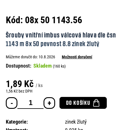
e
n
Kód:
08x 50 1143.56
a
j
Šrouby vnitřní imbus válcová hlava dle čsn
í
1143 m 8x 50 pevnost 8.8 zinek žlutý
t
Můžeme doručit do:
10.8.2026
Možnosti doručení
?
Skladem
(160 ks)
1,89 Kč
/ ks
HLEDAT
1,56 Kč bez DPH
Měrná
DO KOŠÍKU
cena:
D
o
Kategorie
:
zinek žlutý
p