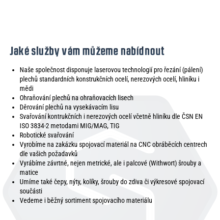
Jaké služby vám můžeme nabídnout
Naše společnost disponuje laserovou technologií pro řezání (pálení)
plechů standardních konstrukčních ocelí, nerezových ocelí, hliníku i
mědi
Ohraňování plechů na ohraňovacích lisech
Děrování plechů na vysekávacím lisu
Svařování kontrukčních i nerezových ocelí včetně hliníku dle ČSN EN
ISO 3834-2 metodami MIG/MAG, TIG
Robotické svařování
Vyrobíme na zakázku spojovací materiál na CNC obráběcích centrech
dle vašich požadavků
Vyrábíme závrtné, nejen metrické, ale i palcové (Withwort) šrouby a
matice
Umíme také čepy, nýty, kolíky, šrouby do zdiva či výkresové spojovací
součásti
Vedeme i běžný sortiment spojovacího materiálu