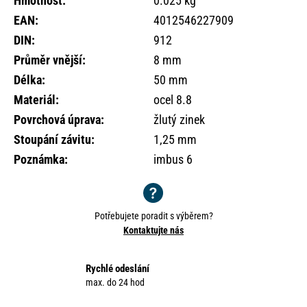
Hmotnost
:
0.025 kg
o
EAN
:
4012546227909
r
u
DIN
:
912
č
Průměr vnější
:
8 mm
u
Délka
:
50 mm
j
e
Materiál
:
ocel 8.8
m
Povrchová úprava
:
žlutý zinek
e
Stoupání závitu
:
1,25 mm
Poznámka
:
imbus 6
Potřebujete poradit s výběrem?
Kontaktujte nás
Rychlé odeslání
max. do 24 hod