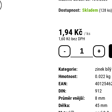
Skladem
(128 ks)
1,94 Kč
/ ks
1,60 Kč bez DPH
Měrná
cena:
Kategorie
:
zinek bílý
Hmotnost
:
0.022 kg
EAN
:
4012546
DIN
:
912
Průměr vnější
:
8 mm
Délka
:
45 mm