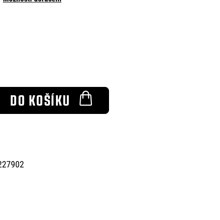
DO KOŠÍKU
227902