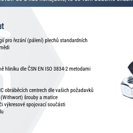
ut
í pro řezání (pálení) plechů standardních
 mědi
tně hliníku dle ČSN EN ISO 3834-2 metodami
C obráběcích centrech dle vašich požadavků
é (Withwort) šrouby a matice
 či výkresové spojovací součásti
lu