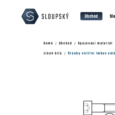
Přejít
K
na
o
Zpět
Zpět
obsah
Obchod
Sl
š
do
do
obchodu
obchodu
í
k
Domů
Obchod
Spojovací materiál
zinek bílý
Šrouby vnitřní imbus vál