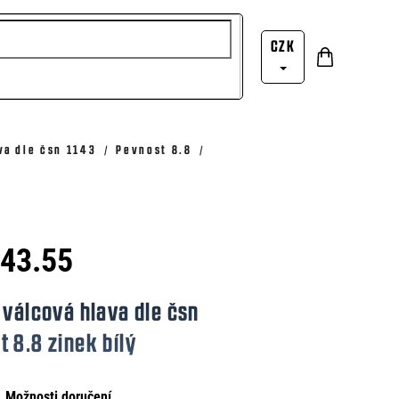
CZK
Nákupní
Přihlášení
košík
va dle čsn 1143
Pevnost 8.8
143.55
 válcová hlava dle čsn
 8.8 zinek bílý
Možnosti doručení