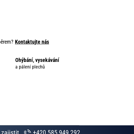
ýběrem?
Kontaktujte nás
Ohýbání, vysekávání
a pálení plechů
zajistit.
+420 585 949 292