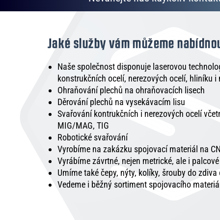
Jaké služby vám můžeme nabídno
Naše společnost disponuje laserovou technologi
konstrukčních ocelí, nerezových ocelí, hliníku i
Ohraňování plechů na ohraňovacích lisech
Děrování plechů na vysekávacím lisu
Svařování kontrukčních i nerezových ocelí vče
MIG/MAG, TIG
Robotické svařování
Vyrobíme na zakázku spojovací materiál na CN
Vyrábíme závrtné, nejen metrické, ale i palcov
Umíme také čepy, nýty, kolíky, šrouby do zdiva
Vedeme i běžný sortiment spojovacího materiá