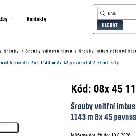
užby
Kontakty
HLEDAT
Co potřebujete najít?
Doporučujeme
Šrouby
Šrouby válcová hlava
Šrouby imbus válcová hla
cová hlava dle čsn 1143 m 8x 45 pevnost 8.8 zinek bílý
Kód:
08x 45 1
Šrouby vnitřní imbus
1143 m 8x 45 pevnost
Můžeme doručit do:
10.8.2026