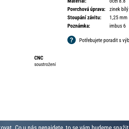
Materiál
:
ocel 8.8
Povrchová úprava
:
zinek bílý
Stoupání závitu
:
1,25 mm
Poznámka
:
imbus 6
Potřebujete poradit s v
CNC
soustrožení
ovat. Co u nás nenajdete, to se vám budeme snažit 