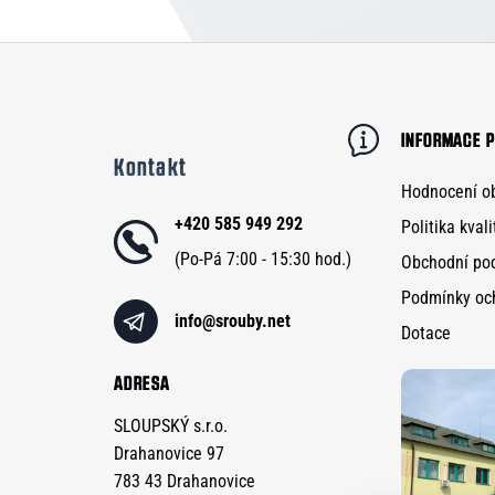
Z
á
p
INFORMACE P
Kontakt
a
Hodnocení o
t
+420 585 949 292
Politika kvali
í
Obchodní po
Podmínky oc
info
@
srouby.net
Dotace
ADRESA
SLOUPSKÝ s.r.o.
Drahanovice 97
783 43 Drahanovice