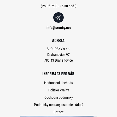
í
info
@
srouby.net
ADRESA
SLOUPSKÝ s.r.o.
Drahanovice 97
783 43 Drahanovice
INFORMACE PRO VÁS
Hodnocení obchodu
Politika kvality
Obchodní podmínky
Podmínky ochrany osobních údajů
Dotace