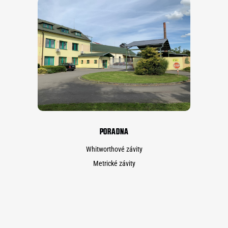
PORADNA
Whitworthové závity
Metrické závity