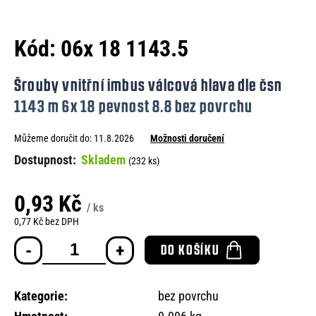
e
n
Kód:
06x 18 1143.5
a
j
Šrouby vnitřní imbus válcová hlava dle čsn
í
1143 m 6x 18 pevnost 8.8 bez povrchu
t
Můžeme doručit do:
11.8.2026
Možnosti doručení
?
Skladem
(232 ks)
0,93 Kč
/ ks
HLEDAT
0,77 Kč bez DPH
Měrná
DO KOŠÍKU
cena:
D
o
Kategorie
:
bez povrchu
p