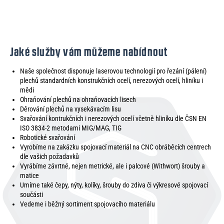
Jaké služby vám můžeme nabídnout
Naše společnost disponuje laserovou technologií pro řezání (pálení)
plechů standardních konstrukčních ocelí, nerezových ocelí, hliníku i
mědi
Ohraňování plechů na ohraňovacích lisech
Děrování plechů na vysekávacím lisu
Svařování kontrukčních i nerezových ocelí včetně hliníku dle ČSN EN
ISO 3834-2 metodami MIG/MAG, TIG
Robotické svařování
Vyrobíme na zakázku spojovací materiál na CNC obráběcích centrech
dle vašich požadavků
Vyrábíme závrtné, nejen metrické, ale i palcové (Withwort) šrouby a
matice
Umíme také čepy, nýty, kolíky, šrouby do zdiva či výkresové spojovací
součásti
Vedeme i běžný sortiment spojovacího materiálu