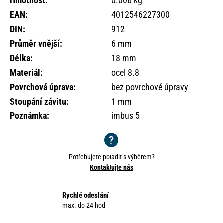
Hmotnost
:
0.006 kg
o
EAN
:
4012546227300
r
u
DIN
:
912
č
Průměr vnější
:
6 mm
u
Délka
:
18 mm
j
e
Materiál
:
ocel 8.8
m
Povrchová úprava
:
bez povrchové úpravy
e
Stoupání závitu
:
1 mm
Poznámka
:
imbus 5
Potřebujete poradit s výběrem?
Kontaktujte nás
Rychlé odeslání
max. do 24 hod