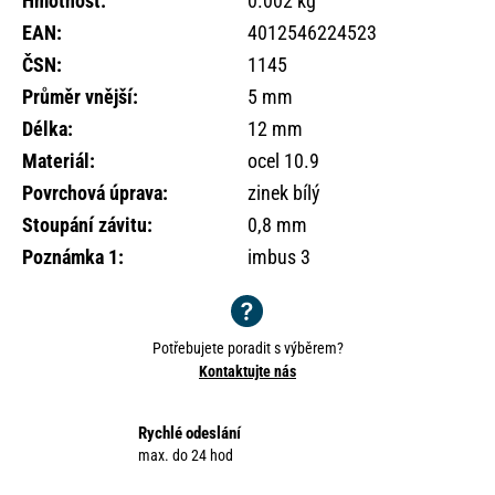
Hmotnost
:
0.002 kg
o
EAN
:
4012546224523
r
u
ČSN
:
1145
č
Průměr vnější
:
5 mm
u
Délka
:
12 mm
j
e
Materiál
:
ocel 10.9
m
Povrchová úprava
:
zinek bílý
e
Stoupání závitu
:
0,8 mm
Poznámka 1
:
imbus 3
Potřebujete poradit s výběrem?
Kontaktujte nás
Rychlé odeslání
max. do 24 hod