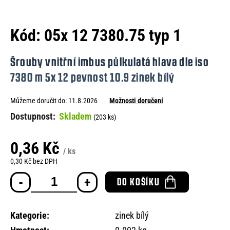
e
n
Kód:
05x 12 7380.75 typ 1
a
j
Šrouby vnitřní imbus půlkulatá hlava dle iso
í
7380 m 5x 12 pevnost 10.9 zinek bílý
t
Můžeme doručit do:
11.8.2026
Možnosti doručení
?
Skladem
(203 ks)
0,36 Kč
/ ks
HLEDAT
0,30 Kč bez DPH
Měrná
DO KOŠÍKU
cena:
D
o
Kategorie
:
zinek bílý
p