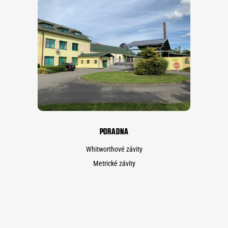
PORADNA
Whitworthové závity
Metrické závity