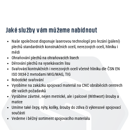
Jaké služby vám můžeme nabídnout
Naše společnost disponuje laserovou technologií pro řezání (pálení)
plechů standardních konstrukčních ocelí, nerezových ocelí, hliníku i
mědi
Ohraňování plechů na ohraňovacích lisech
Děrování plechů na vysekávacím lisu
Svařování kontrukčních i nerezových ocelí včetně hliníku dle ČSN EN
ISO 3834-2 metodami MIG/MAG, TIG
Robotické svařování
Vyrobíme na zakázku spojovací materiál na CNC obráběcích centrech
dle vašich požadavků
Vyrábíme závrtné, nejen metrické, ale i palcové (Withwort) šrouby a
matice
Umíme také čepy, nýty, kolíky, šrouby do zdiva či výkresové spojovací
součásti
Vedeme i běžný sortiment spojovacího materiálu