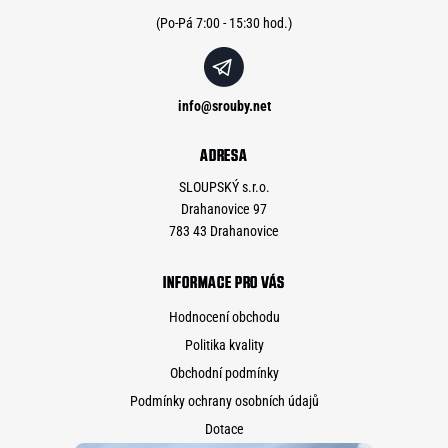
í
info
@
srouby.net
ADRESA
SLOUPSKÝ s.r.o.
Drahanovice 97
783 43 Drahanovice
INFORMACE PRO VÁS
Hodnocení obchodu
Politika kvality
Obchodní podmínky
Podmínky ochrany osobních údajů
Dotace