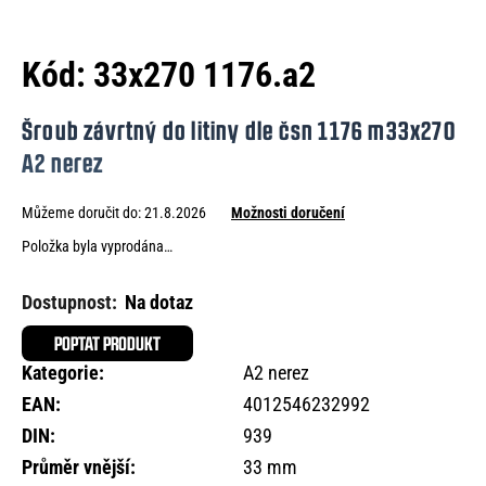
e
n
Kód:
33x270 1176.a2
a
j
Šroub závrtný do litiny dle čsn 1176 m33x270
í
A2 nerez
t
Můžeme doručit do:
21.8.2026
Možnosti doručení
?
Položka byla vyprodána…
Na dotaz
HLEDAT
POPTAT PRODUKT
Kategorie
:
A2 nerez
EAN
:
4012546232992
D
DIN
:
939
o
Průměr vnější
:
33 mm
p