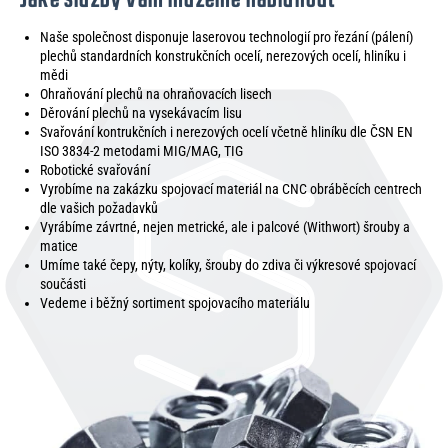
Naše společnost disponuje laserovou technologií pro řezání (pálení)
plechů standardních konstrukčních ocelí, nerezových ocelí, hliníku i
mědi
Ohraňování plechů na ohraňovacích lisech
Děrování plechů na vysekávacím lisu
Svařování kontrukčních i nerezových ocelí včetně hliníku dle ČSN EN
ISO 3834-2 metodami MIG/MAG, TIG
Robotické svařování
Vyrobíme na zakázku spojovací materiál na CNC obráběcích centrech
dle vašich požadavků
Vyrábíme závrtné, nejen metrické, ale i palcové (Withwort) šrouby a
matice
Umíme také čepy, nýty, kolíky, šrouby do zdiva či výkresové spojovací
součásti
Vedeme i běžný sortiment spojovacího materiálu