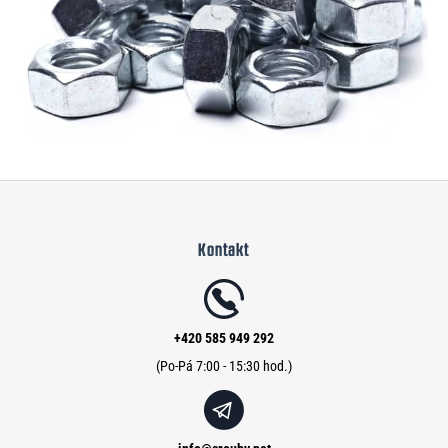
Z
á
Kontakt
p
a
t
í
+420 585 949 292