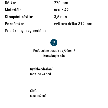
o
Délka
:
270 mm
r
Materiál
:
nerez A2
u
Stoupání závitu
:
3,5 mm
č
Poznámka
:
celková délka 312 mm
u
j
Položka byla vyprodána…
e
m
e
Potřebujete poradit s výběrem?
Kontaktujte nás
Rychlé odeslání
max. do 24 hod
CNC
soustrožení