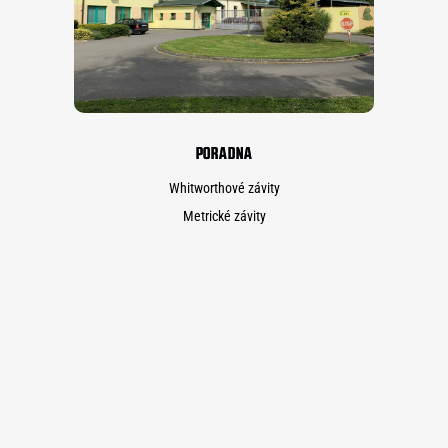
PORADNA
Whitworthové závity
Metrické závity