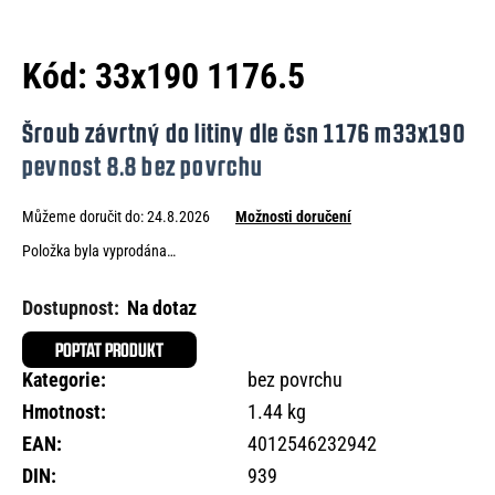
e
n
Kód:
33x190 1176.5
a
j
Šroub závrtný do litiny dle čsn 1176 m33x190
í
pevnost 8.8 bez povrchu
t
Můžeme doručit do:
24.8.2026
Možnosti doručení
?
Položka byla vyprodána…
Na dotaz
HLEDAT
POPTAT PRODUKT
Kategorie
:
bez povrchu
Hmotnost
:
1.44 kg
D
EAN
:
4012546232942
o
DIN
:
939
p