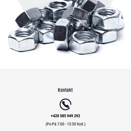
Z
á
Kontakt
p
a
t
í
+420 585 949 292