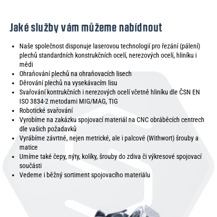
Jaké služby vám můžeme nabídnout
Naše společnost disponuje laserovou technologií pro řezání (pálení)
plechů standardních konstrukčních ocelí, nerezových ocelí, hliníku i
mědi
Ohraňování plechů na ohraňovacích lisech
Děrování plechů na vysekávacím lisu
Svařování kontrukčních i nerezových ocelí včetně hliníku dle ČSN EN
ISO 3834-2 metodami MIG/MAG, TIG
Robotické svařování
Vyrobíme na zakázku spojovací materiál na CNC obráběcích centrech
dle vašich požadavků
Vyrábíme závrtné, nejen metrické, ale i palcové (Withwort) šrouby a
matice
Umíme také čepy, nýty, kolíky, šrouby do zdiva či výkresové spojovací
součásti
Vedeme i běžný sortiment spojovacího materiálu