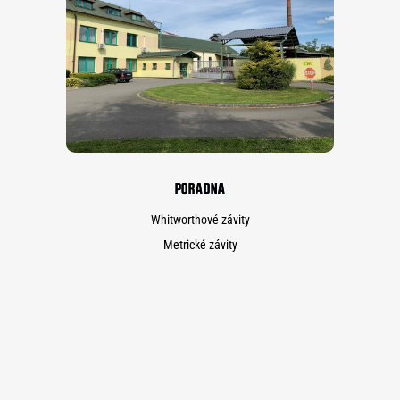
PORADNA
Whitworthové závity
Metrické závity