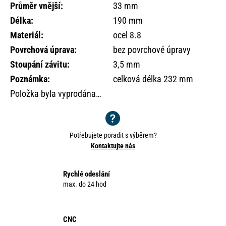
o
Průměr vnější
:
33 mm
r
Délka
:
190 mm
u
Materiál
:
ocel 8.8
č
Povrchová úprava
:
bez povrchové úpravy
u
j
Stoupání závitu
:
3,5 mm
e
Poznámka
:
celková délka 232 mm
m
Položka byla vyprodána…
e
Potřebujete poradit s výběrem?
Kontaktujte nás
Rychlé odeslání
max. do 24 hod
CNC